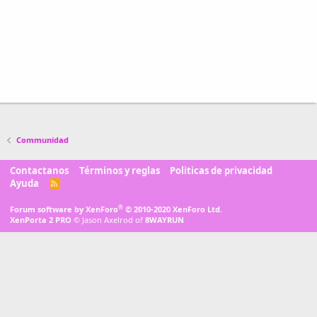
Communidad
Contactanos
Términos y reglas
Politicas de privacidad
Ayuda
R
S
S
®
Forum software by XenForo
© 2010-2020 XenForo Ltd.
XenPorta 2 PRO
© Jason Axelrod of
8WAYRUN