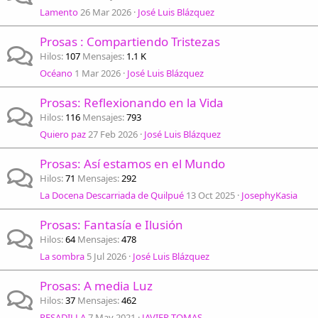
Lamento
26 Mar 2026
José Luis Blázquez
Prosas : Compartiendo Tristezas
Hilos
107
Mensajes
1.1 K
Océano
1 Mar 2026
José Luis Blázquez
Prosas: Reflexionando en la Vida
Hilos
116
Mensajes
793
Quiero paz
27 Feb 2026
José Luis Blázquez
Prosas: Así estamos en el Mundo
Hilos
71
Mensajes
292
La Docena Descarriada de Quilpué
13 Oct 2025
JosephyKasia
Prosas: Fantasía e Ilusión
Hilos
64
Mensajes
478
La sombra
5 Jul 2026
José Luis Blázquez
Prosas: A media Luz
Hilos
37
Mensajes
462
PESADILLA
7 May 2021
JAVIER TOMAS