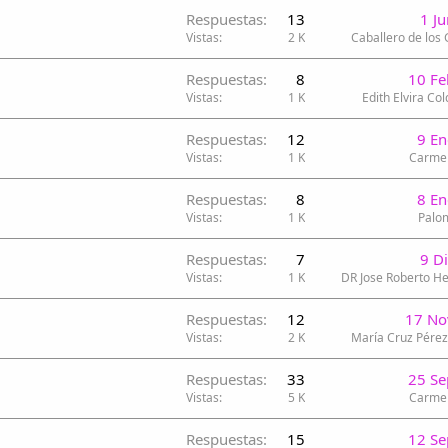
Respuestas
13
1 J
Vistas
2 K
Caballero de los
Respuestas
8
10 Fe
Vistas
1 K
Edith Elvira Col
Respuestas
12
9 E
Vistas
1 K
Carme
Respuestas
8
8 E
Vistas
1 K
Palo
Respuestas
7
9 D
Vistas
1 K
DR Jose Roberto H
Respuestas
12
17 No
Vistas
2 K
María Cruz Pére
Respuestas
33
25 Se
Vistas
5 K
Carme
Respuestas
15
12 Se