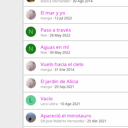
Blanca Hernandez
30 Ago 2014
El mar y yo
margui
12 Jul 2022
Paso a través
N
Noe
28 May 2022
Aguas en mí
N
Noe
30 May 2022
Vuelo hacia el cielo
margui
31 Ene 2014
El jardin de Alicia
margui
20 Sep 2021
Vacío
L
Lera Litera
10 Ago 2021
Apareció el minotauro
DR Jose Roberto Hernandez
25 Abr 2021