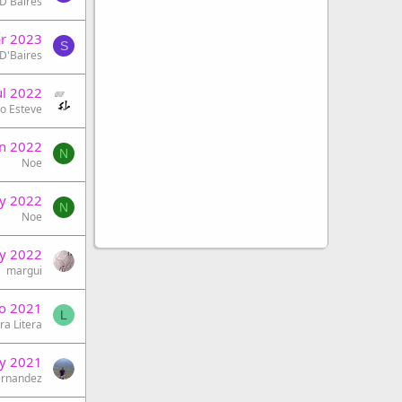
 D'Baires
r 2023
S
 D'Baires
ul 2022
o Esteve
un 2022
N
Noe
y 2022
N
Noe
y 2022
margui
o 2021
L
ra Litera
y 2021
ernandez