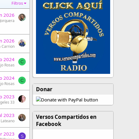
Filtros
un 2026
Jorquera
un 2026
a Carrion
o 2024
C
jo Rosas
o 2024
C
jo Rosas
Donar
o 2023
geles 33
ul 2023
Versos Compartidos en
 Lateano
Facebook
r 2023
S