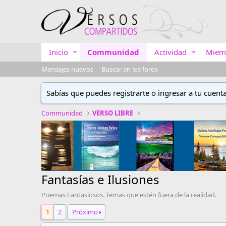
Inicio
Communidad
Actividad
Miem
Mensajes nuevos
Buscar en los foros
Sabías que puedes registrarte o ingresar a tu cuent
Communidad
VERSO LIBRE
Fantasías e Ilusiones
Poemas Fantasiosos. Temas que estén fuera de la realidad.
1
2
Próximo