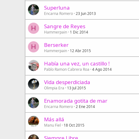
Superluna
Encarna Romero
23 Jun 2013
Sangre de Reyes
H
Hammerpain
1 Dic 2014
Berserker
H
Hammerpain
12 Abr 2015
Había una vez, un castillo !
Pablo Ramon Cabrera Roa
4 Ago 2014
Vida desperdiciada
Olimpia Era
13 Jul 2015
Enamorada gotita de mar
Encarna Romero
2 Ene 2014
Más allá
Manu Fiel
18 Oct 2015
Siempre Libre...