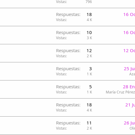
Vistas
796
Respuestas
18
16 O
Vistas
4 K
Respuestas
10
16 O
Vistas
3 K
Respuestas
12
12 O
Vistas
2 K
Respuestas
3
25 J
Vistas
1 K
Aza
Respuestas
5
28 En
Vistas
1 K
María Cruz Pére
Respuestas
18
21 J
Vistas
4 K
Respuestas
11
26 J
Vistas
2 K
Oli