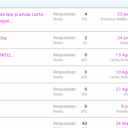
o lea si anda corto
Respuestas
4
25 J
Vistas
165
Francisco Rubén 
jor...
che
Respuestas
2
24 J
Vistas
62
Salv
ATO...
Respuestas
0
13 Ag
Vistas
493
Carlos Armi
Respuestas
0
10 Ag
Vistas
433
Carlos Armi
Respuestas
0
27 Ag
Vistas
263
Án
Respuestas
0
8 J
Vistas
272
Amalia
Respuestas
43
28 Ma