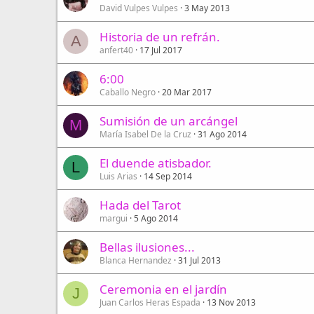
David Vulpes Vulpes
3 May 2013
Historia de un refrán.
A
anfert40
17 Jul 2017
6:00
Caballo Negro
20 Mar 2017
Sumisión de un arcángel
M
María Isabel De la Cruz
31 Ago 2014
El duende atisbador.
L
Luis Arias
14 Sep 2014
Hada del Tarot
margui
5 Ago 2014
Bellas ilusiones...
Blanca Hernandez
31 Jul 2013
Ceremonia en el jardín
J
Juan Carlos Heras Espada
13 Nov 2013