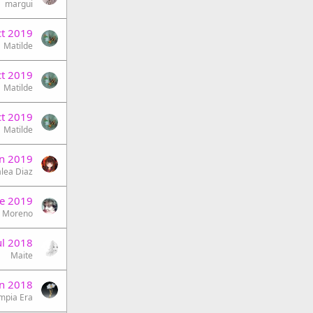
margui
ct 2019
Matilde
ct 2019
Matilde
ct 2019
Matilde
un 2019
lea Diaz
e 2019
z Moreno
ul 2018
Maite
un 2018
mpia Era