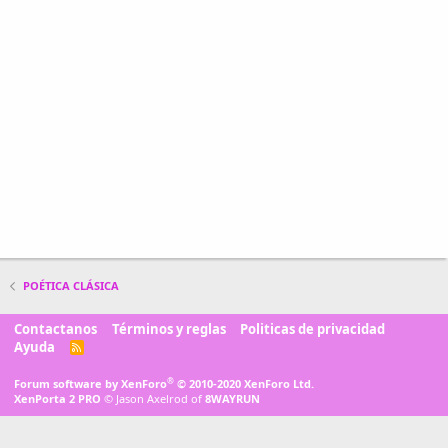
POÉTICA CLÁSICA
Contactanos
Términos y reglas
Politicas de privacidad
Ayuda
R
S
S
®
Forum software by XenForo
© 2010-2020 XenForo Ltd.
XenPorta 2 PRO
© Jason Axelrod of
8WAYRUN