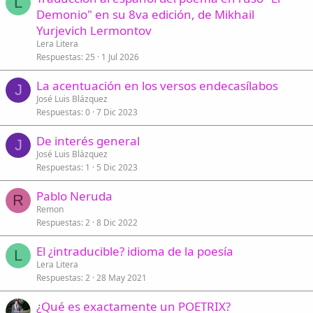
L
Demonio" en su 8va edición, de Mikhail
Yurjevich Lermontov
Lera Litera
Respuestas
25
1 Jul 2026
La acentuación en los versos endecasílabos
J
José Luis Blázquez
Respuestas
0
7 Dic 2023
De interés general
J
José Luis Blázquez
Respuestas
1
5 Dic 2023
Pablo Neruda
R
Remon
Respuestas
2
8 Dic 2022
El ¿intraducible? idioma de la poesía
L
Lera Litera
Respuestas
2
28 May 2021
¿Qué es exactamente un POETRIX?