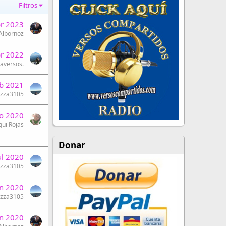
Filtros
r 2023
 Albornoz
r 2022
aversos.
eb 2021
uzza3105
o 2020
qui Rojas
Donar
ul 2020
uzza3105
un 2020
uzza3105
un 2020