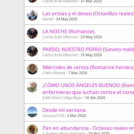
Carlos Ariel Albornoz
31 Mar 2020
Las ansias y el deseo (Octavillas reales
Daniel
24 May 2020
LA NOCHE (Romance).
Carlos Ariel Albornoz
23 May 2020
PARDO, NUESTRO PERRO (Soneto melód
Carlos Ariel Albornoz
16 May 2020
Miércoles de ceniza (Romance heroico
Chelo Álvarez
7 Mar 2020
¡CÓMO UNOS ÁNGELES BUENOS! (Roma
enfermeras que luchan contra el coro
Edith Elvira Colqui Rojas
16 Abr 2020
Desde mi ventana
cocuzza3105
2 Mar 2020
Pan en abundancia - Octavas reales en
Caballero de los Geranios
25 Mar 2020