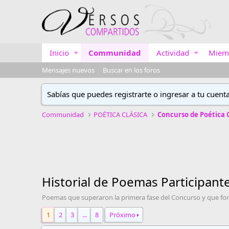
Inicio
Communidad
Actividad
Miem
Mensajes nuevos
Buscar en los foros
Sabías que puedes registrarte o ingresar a tu cuent
Communidad
POÉTICA CLÁSICA
Historial de Poemas Participant
Poemas que superaron la primera fase del Concurso y que form
1
2
3
...
8
Próximo