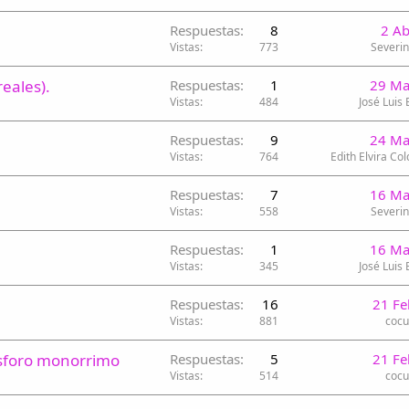
Respuestas
8
2 A
Vistas
773
Severin
eales).
Respuestas
1
29 Ma
Vistas
484
José Luis
Respuestas
9
24 Ma
Vistas
764
Edith Elvira Col
Respuestas
7
16 Ma
Vistas
558
Severin
Respuestas
1
16 Ma
Vistas
345
José Luis
Respuestas
16
21 Fe
Vistas
881
coc
ásforo monorrimo
Respuestas
5
21 Fe
Vistas
514
coc