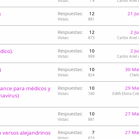
Vistas
1 K
Carlos Ariel
)
Respuestas
12
21 J
Vistas
881
Respuestas
12
2 J
Vistas
873
Carlos Ariel
ico).
Respuestas
10
2 J
Vistas
999
Carlos Ariel
)
Respuestas
10
30 Ma
Vistas
824
Chelo
nce para médicos y
Respuestas
10
29 Ma
Vistas
740
Edith Elvira Col
navirus)
Respuestas
10
27 Ma
Vistas
881
 versos alejandrinos
Respuestas
7
27 Ma
Vistas
633