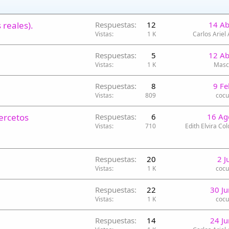
reales).
Respuestas
12
14 Ab
Vistas
1 K
Carlos Ariel
Respuestas
5
12 Ab
Vistas
1 K
Masc
Respuestas
8
9 F
Vistas
809
coc
ercetos
Respuestas
6
16 Ag
Vistas
710
Edith Elvira Col
Respuestas
20
2 J
Vistas
1 K
coc
Respuestas
22
30 J
Vistas
1 K
coc
Respuestas
14
24 J