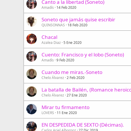
Canto a la libertad (Soneto)
Amadís
14 Feb 2020
Soneto que jamás quise escribir
QUINSONNAS
18 Feb 2020
Chacal
Azalea Diaz
5 Ene 2020
Cuento: Francisco y el lobo (Soneto)
Amadís
9 Feb 2020
Cuando me miras.-Soneto
Chelo Álvarez
2 Feb 2020
La batalla de Bailén, (Romance heroico
Chelo Álvarez
27 Ene 2020
Mirar tu firmamento
LOVERS
11 Ene 2020
EN DESPEDIDA DE SEXTO (Décimas).
Carlos Ariel Albornoz
27 Dic 2019