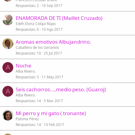
Respuestas
2
16 Sep 2017
ENAMORADA DE TI (Maillet Cruzado)
Edith Elvira Colqui Rojas
Respuestas
6
10 Ago 2017
Aromas emotivos Albujandrino.
Caballero de los Geranios
Respuestas
10
25 Jul 2017
Noche
A
Alba Rivero.
Respuestas
5
11 May 2017
Seis cachorros...,medio peso. (Guaroj)
A
Alba Rivero.
Respuestas
14
5 Mar 2017
Mi perro y mi gato ( tronante)
Paloma Pérez
Respuestas
14
13 Feb 2017