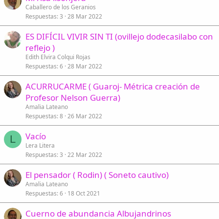
Caballero de los Geranios
Respuestas
3
28 Mar 2022
ES DIFÍCIL VIVIR SIN TI (ovillejo dodecasilabo con
reflejo )
Edith Elvira Colqui Rojas
Respuestas
6
28 Mar 2022
ACURRUCARME ( Guaroj- Métrica creación de
Profesor Nelson Guerra)
Amalia Lateano
Respuestas
8
26 Mar 2022
Vacío
L
Lera Litera
Respuestas
3
22 Mar 2022
El pensador ( Rodin) ( Soneto cautivo)
Amalia Lateano
Respuestas
6
18 Oct 2021
Cuerno de abundancia Albujandrinos