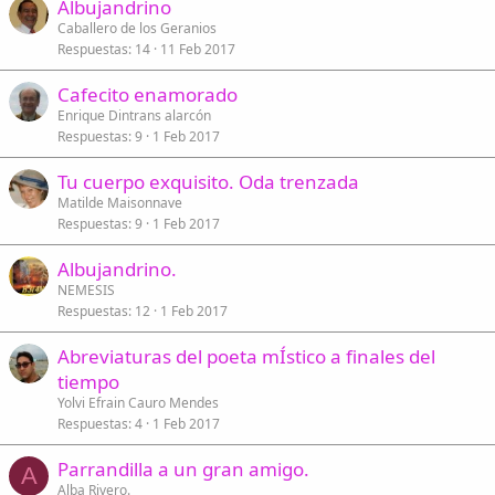
Albujandrino
Caballero de los Geranios
Respuestas
14
11 Feb 2017
Cafecito enamorado
Enrique Dintrans alarcón
Respuestas
9
1 Feb 2017
Tu cuerpo exquisito. Oda trenzada
Matilde Maisonnave
Respuestas
9
1 Feb 2017
Albujandrino.
NEMESIS
Respuestas
12
1 Feb 2017
Abreviaturas del poeta mÍstico a finales del
tiempo
Yolvi Efrain Cauro Mendes
Respuestas
4
1 Feb 2017
Parrandilla a un gran amigo.
A
Alba Rivero.