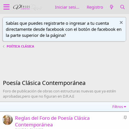
Iniciar sesión
Registro
Sabías que puedes registrarte o ingresar a tu cuenta
directamente desde facebook con el botón de facebook en
la parte superior de la página?
POÉTICA CLÁSICA
Poesía Clásica Contemporánea
Foro de publicación de obras con estructuras nuevas que ya estén
aprobadas,pero que no figuran en D.R.A.E
Filtros
Reglas del Foro de Poesía Clásica
d
Contemporánea