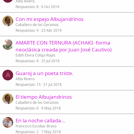
Alba Rivero.
Respuestas
8
6 Oct 2019
Con mi espejo Albujandrinos
Caballero de los Geranios
Respuestas
9
23 Abr 2019
AMARTE CON TERNURA (ACHAKI- forma
neoclásica creada por Juan José Cautivo)
Edith Elvira Colqui Rojas
Respuestas
8
25 Jul 2018
Guaroj a un poeta triste.
A
Alba Rivero.
Respuestas
15
21 Jul 2018
El tiempo Albujandrinos
Caballero de los Geranios
Respuestas
6
9 May 2018
En la noche callada…
Francisco Escobar Bravo
Respuestas
2
7 May 2018