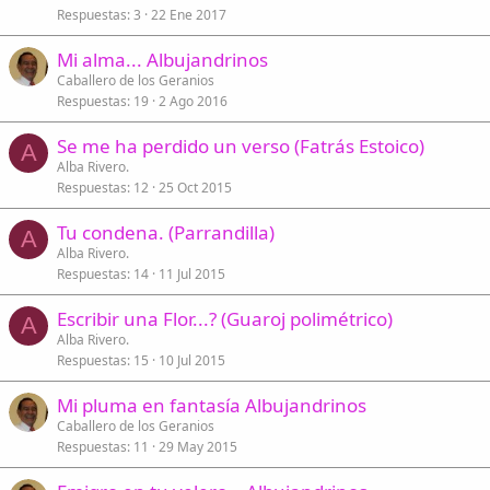
Respuestas
3
22 Ene 2017
Mi alma... Albujandrinos
Caballero de los Geranios
Respuestas
19
2 Ago 2016
Se me ha perdido un verso (Fatrás Estoico)
A
Alba Rivero.
Respuestas
12
25 Oct 2015
Tu condena. (Parrandilla)
A
Alba Rivero.
Respuestas
14
11 Jul 2015
Escribir una Flor...? (Guaroj polimétrico)
A
Alba Rivero.
Respuestas
15
10 Jul 2015
Mi pluma en fantasía Albujandrinos
Caballero de los Geranios
Respuestas
11
29 May 2015