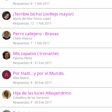
Respuestas
9
1 Feb 2017
¡Terrible bicho! (ovillejo mayor)
María del Mar Ponce López
Respuestas
12
1 Feb 2017
Perro callejero - Bravas
Chelo Álvarez
Respuestas
7
1 Feb 2017
Mis zapatos ( tronante)
Paloma Pérez
Respuestas
8
31 Ene 2017
Por Haití...y por el Mundo.
A
Alba Rivero.
Respuestas
9
30 Ene 2017
Hija de las luces Albujandrino
Caballero de los Geranios
Respuestas
9
30 Ene 2017