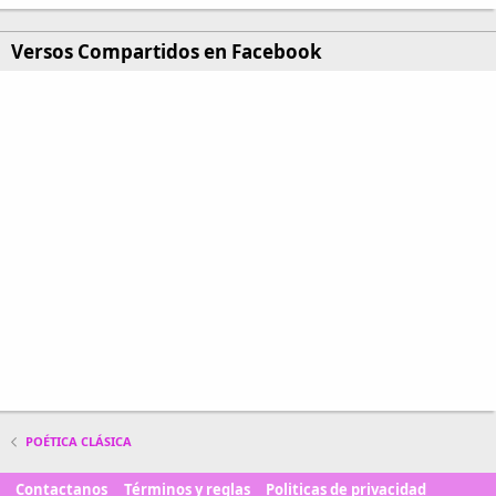
Versos Compartidos en Facebook
POÉTICA CLÁSICA
Contactanos
Términos y reglas
Politicas de privacidad