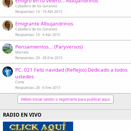
Emigro en tu velero… Albujandrinos
Caballero de los Geranios
Respuestas
14
19 Abr 2015
Emigrante Albujandrinos
Caballero de los Geranios
Respuestas
10
4 Abr 2015
Pensamientos... (Paryversos)
Marcela
Respuestas
20
28 Ene 2015
PC. 021 Feliz navidad (Reflejos) Dedicado a todos
ustedes
Cisne
Respuestas
28
6 Ene 2015
Debes iniciar sesión o registrarte para publicar aquí.
RADIO EN VIVO