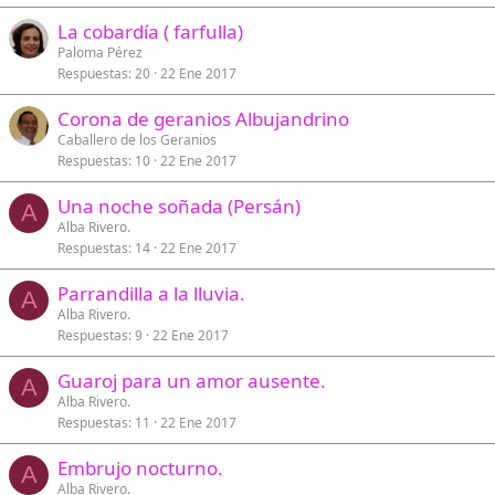
La cobardía ( farfulla)
Paloma Pérez
Respuestas
20
22 Ene 2017
Corona de geranios Albujandrino
Caballero de los Geranios
Respuestas
10
22 Ene 2017
Una noche soñada (Persán)
A
Alba Rivero.
Respuestas
14
22 Ene 2017
Parrandilla a la lluvia.
A
Alba Rivero.
Respuestas
9
22 Ene 2017
Guaroj para un amor ausente.
A
Alba Rivero.
Respuestas
11
22 Ene 2017
Embrujo nocturno.
A
Alba Rivero.