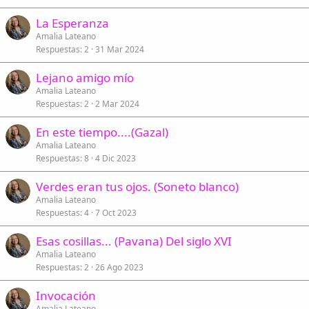
La Esperanza
Amalia Lateano
Respuestas
2
31 Mar 2024
Lejano amigo mío
Amalia Lateano
Respuestas
2
2 Mar 2024
En este tiempo....(Gazal)
Amalia Lateano
Respuestas
8
4 Dic 2023
Verdes eran tus ojos. (Soneto blanco)
Amalia Lateano
Respuestas
4
7 Oct 2023
Esas cosillas... (Pavana) Del siglo XVI
Amalia Lateano
Respuestas
2
26 Ago 2023
Invocación
Amalia Lateano