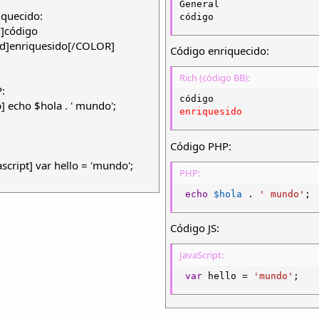
General

iquecido:
código
]código
d]enriquesido[/COLOR]
Código enriquecido:
Rich (código BB):
:
 echo $hola . ' mundo';
enriquesido
Código PHP:
cript] var hello = 'mundo';
PHP:
echo
$hola
.
' mundo'
;
Código JS:
JavaScript:
var
 hello 
=
'mundo'
;