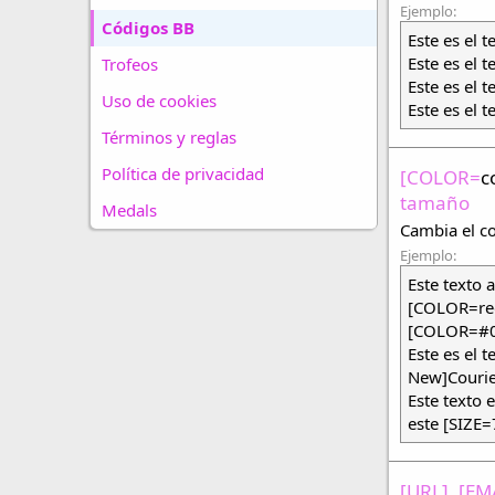
Ejemplo:
Códigos BB
Este es el t
Este es el t
Trofeos
Este es el 
Uso de cookies
Este es el t
Términos y reglas
Política de privacidad
[COLOR=
c
tamaño
Medals
Cambia el co
Ejemplo:
Este texto 
[COLOR=re
[COLOR=#0
Este es el 
New]Courie
Este texto 
este [SIZE=
[URL], [EM