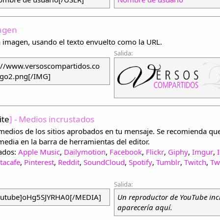
magen
 imagen, usando el texto envuelto como la URL.
Salida:
://www.versoscompartidos.co
ogo2.png[/IMG]
ite
] - Medios incrustados
 medios de los sitios aprobados en tu mensaje. Se recomienda que 
edia en la barra de herramientas del editor.
bados:
Apple Music
,
Dailymotion
,
Facebook
,
Flickr
,
Giphy
,
Imgur
,
tacafe
,
Pinterest
,
Reddit
,
SoundCloud
,
Spotify
,
Tumblr
,
Twitch
,
Tw
Salida:
utube]oHg5SJYRHA0[/MEDIA]
Un reproductor de YouTube inc
aparecería aquí.