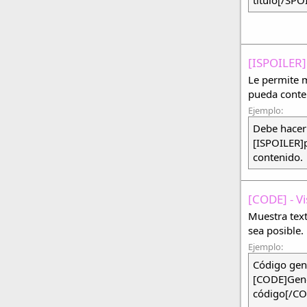
[ISPOILER] 
Le permite m
pueda conten
Ejemplo:
Debe hacer 
[ISPOILER]p
contenido.
[CODE] - V
Muestra text
sea posible.
Ejemplo:
Código gen
[CODE]Gen
código[/C