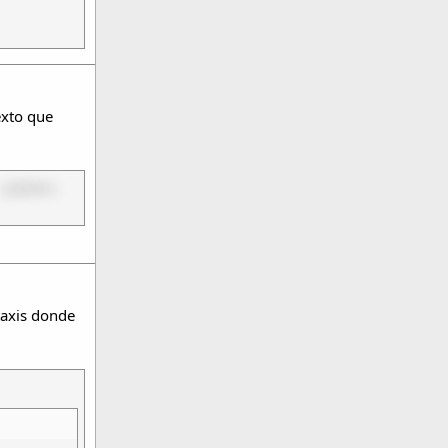
exto que
e
palabra
taxis donde