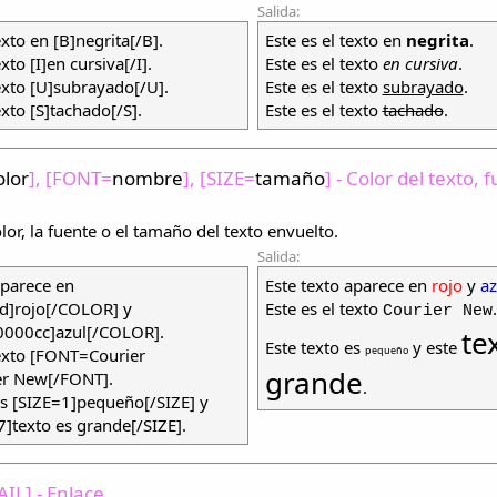
Salida:
exto en [B]negrita[/B].
Este es el texto en
negrita
.
exto [I]en cursiva[/I].
Este es el texto
en cursiva
.
texto [U]subrayado[/U].
Este es el texto
subrayado
.
exto [S]tachado[/S].
Este es el texto
tachado
.
olor
], [FONT=
nombre
], [SIZE=
tamaño
] - Color del texto, 
lor, la fuente o el tamaño del texto envuelto.
Salida:
aparece en
Este texto aparece en
rojo
y
az
d]rojo[/COLOR] y
Este es el texto
.
Courier New
000cc]azul[/COLOR].
te
Este texto es
y este
pequeño
texto [FONT=Courier
grande
r New[/FONT].
.
es [SIZE=1]pequeño[/SIZE] y
7]texto es grande[/SIZE].
AIL] - Enlace