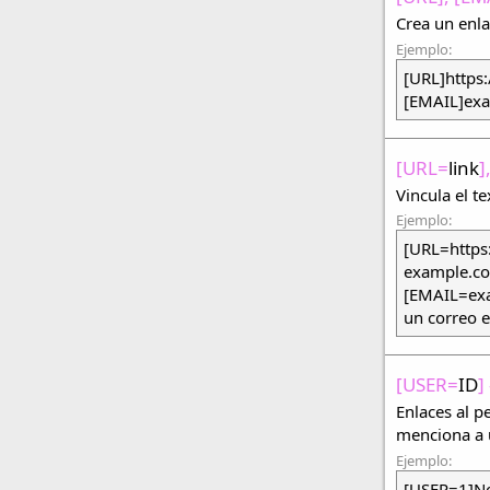
Crea un enla
Ejemplo:
[URL]https
[EMAIL]ex
[URL=
link
]
Vincula el t
Ejemplo:
[URL=https
example.c
[EMAIL=ex
un correo e
[USER=
ID
]
Enlaces al p
menciona a 
Ejemplo:
[USER=1]No