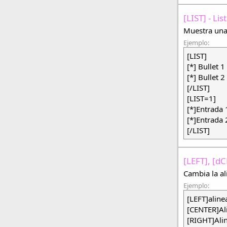
[LIST] - Lis
Muestra una 
Ejemplo:
[LIST]
[*] Bullet 1
[*] Bullet 2
[/LIST]
[LIST=1]
[*]Entrada 
[*]Entrada 
[/LIST]
[LEFT], [d
Cambia la al
Ejemplo:
[LEFT]aline
[CENTER]Al
[RIGHT]Ali