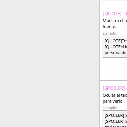
[QUOTE] - 
Muestra el t
fuente.
Ejemplo:
[QUOTE]Tex
[QUOTE=Un
persona di
[SPOILER] 
Oculta el te
para verlo.
Ejemplo:
[SPOILER] 
[SPOILER=Sp
título[/SPO