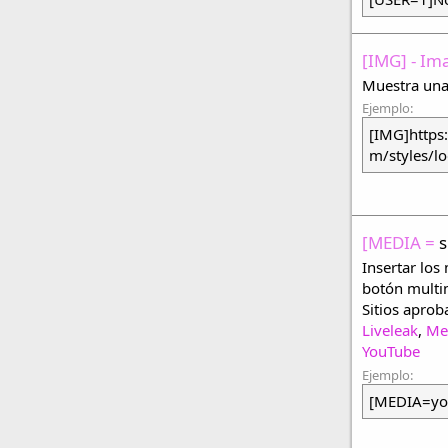
[IMG] - I
Muestra una
Ejemplo:
[IMG]https
m/styles/l
[MEDIA =
s
Insertar los
botón multim
Sitios apro
Liveleak
,
Me
YouTube
Ejemplo:
[MEDIA=yo