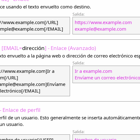
ce usando el texto envuelto como destino.
Salida:
://www.example.com[/URL]
https://www.example.com
ample@example.com[/EMAIL]
example@example.com
, [EMAIL=
dirección
] - Enlace (Avanzado)
exto envuelto a la página web o dirección de correo electrónico es
Salida:
://www.example.com]Ir a
Ir a example.com
om[/URL]
Envíame un correo electrónic
ample@example.com]Envíame
lectrónico[/EMAIL]
 - Enlace de perfil
erfil de un usuario. Esto generalmente se inserta automáticamen
un usuario.
Salida:
mbre de usuario[/USER]
Nombre de usuario