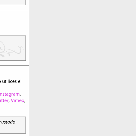
utilices el
Instagram
,
itter
,
Vimeo
,
rustado