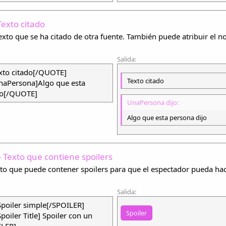
Texto citado
exto que se ha citado de otra fuente. También puede atribuir el n
Salida:
to citado[/QUOTE]
Texto citado
aPersona]Algo que esta
jo[/QUOTE]
UnaPersona dijo:
Algo que esta persona dijo
- Texto que contiene spoilers
xto que puede contener spoilers para que el espectador pueda hace
Salida:
Spoiler simple[/SPOILER]
Spoiler
oiler Title] Spoiler con un
ILER]