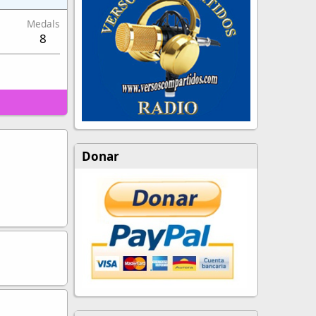
Medals
8
Donar