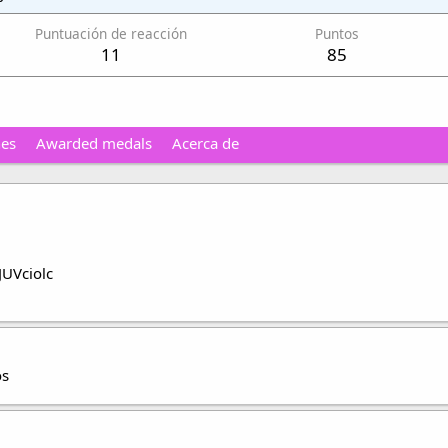
Puntuación de reacción
Puntos
11
85
nes
Awarded medals
Acerca de
UVciolc
os