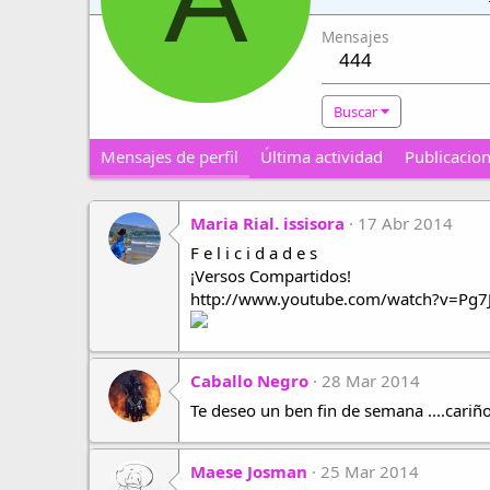
Mensajes
444
Buscar
Mensajes de perfil
Última actividad
Publicacio
Maria Rial. issisora
17 Abr 2014
F e l i c i d a d e s
¡Versos Compartidos!
http://www.youtube.com/watch?v=Pg7J
Caballo Negro
28 Mar 2014
Te deseo un ben fin de semana ....cariñ
Maese Josman
25 Mar 2014