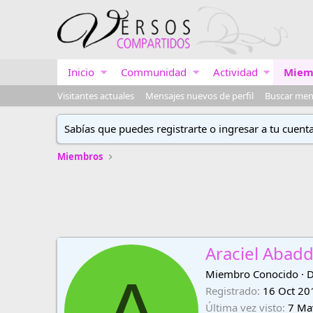
Inicio
Communidad
Actividad
Miem
Visitantes actuales
Mensajes nuevos de perfil
Buscar mens
Sabías que puedes registrarte o ingresar a tu cuent
Miembros
Araciel Abad
A
Miembro Conocido
·
D
Registrado
16 Oct 20
Última vez visto
7 Ma