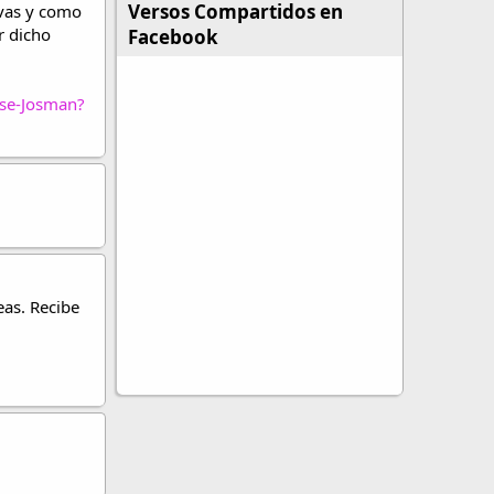
Versos Compartidos en
lvas y como
r dicho
Facebook
ese-Josman?
eas. Recibe