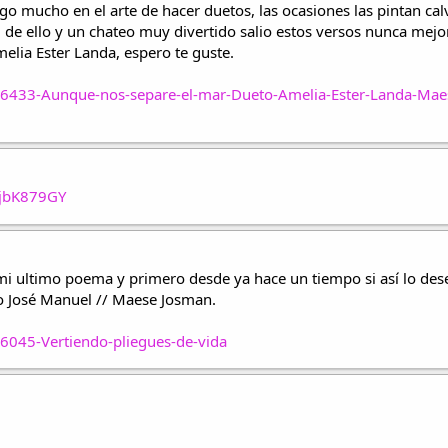
 mucho en el arte de hacer duetos, las ocasiones las pintan ca
o, de ello y un chateo muy divertido salio estos versos nunca mejo
elia Ester Landa, espero te guste.
/6433-Aunque-nos-separe-el-mar-Dueto-Amelia-Ester-Landa-Ma
qjbK879GY
 mi ultimo poema y primero desde ya hace un tiempo si así lo des
o José Manuel // Maese Josman.
6045-Vertiendo-pliegues-de-vida