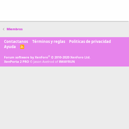
Miembros
Contactanos
Términos y reglas
Politicas de privacidad
Ayuda
R
S
S
®
Forum software by XenForo
© 2010-2020 XenForo Ltd.
XenPorta 2 PRO
© Jason Axelrod of
8WAYRUN