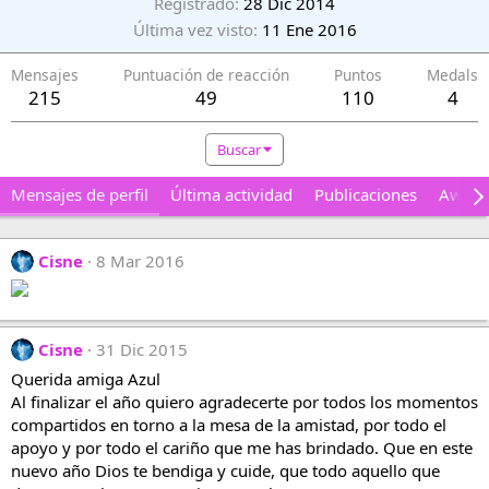
Registrado
28 Dic 2014
Última vez visto
11 Ene 2016
Mensajes
Puntuación de reacción
Puntos
Medals
215
49
110
4
Buscar
Mensajes de perfil
Última actividad
Publicaciones
Award
Cisne
8 Mar 2016
Cisne
31 Dic 2015
Querida amiga Azul
Al finalizar el año quiero agradecerte por todos los momentos
compartidos en torno a la mesa de la amistad, por todo el
apoyo y por todo el cariño que me has brindado. Que en este
nuevo año Dios te bendiga y cuide, que todo aquello que