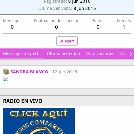
Registrado
8 Jun 2016
Última vez visto
8 Jun 2016
Mensajes
Puntuación de reacción
Puntos
Medals
0
0
0
1
Buscar
Mensajes de perfil
Última actividad
Publicaciones
Award
SANDRA BLANCO
12 Jun 2016
RADIO EN VIVO