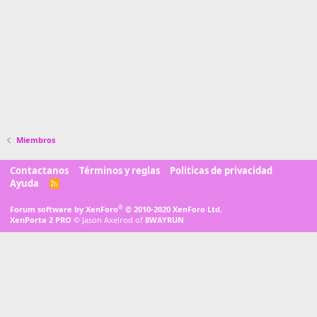
Miembros
Contactanos
Términos y reglas
Politicas de privacidad
Ayuda
R
S
S
®
Forum software by XenForo
© 2010-2020 XenForo Ltd.
XenPorta 2 PRO
© Jason Axelrod of
8WAYRUN