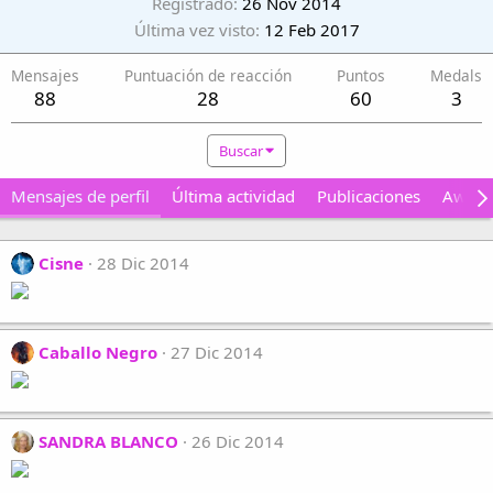
Registrado
26 Nov 2014
Última vez visto
12 Feb 2017
Mensajes
Puntuación de reacción
Puntos
Medals
88
28
60
3
Buscar
Mensajes de perfil
Última actividad
Publicaciones
Award
Cisne
28 Dic 2014
Caballo Negro
27 Dic 2014
SANDRA BLANCO
26 Dic 2014