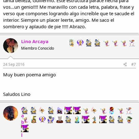
tanta belleza, Guillermo. Este estructura parace hecha para
vos...un genio!!!! Me maravillo con cada letra, palabra, frase y
verso que compones logrando algo increíble que te sacude el
interior. Siempre un placer leerte, amigo. Me saco el
sombrero y aplaudo de pie !!!!! Abrazo.
Lino Arcaya
Miembro Conocido
24 Sep 2016
#7
Muy buen poema amigo
Saludos Lino
C
a
b
a
l