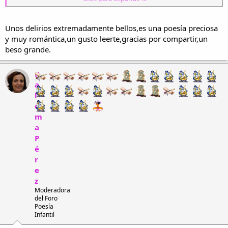
pedazos de mis sueños, tu brisa los retoma
encima de las nubes: ¡Delirios inmortales!
Mi sol rejuvenece, se prende con tu idioma,
Unos delirios extremadamente bellos,es una poesía preciosa
me enseñas el misterio del vuelo en melodía,
y muy romántica,un gusto leerte,gracias por compartir,un
¡Hechizas a mi noche! ¡Seduces a mi día!
beso grande.
P
a
l
o
m
a
P
é
r
e
z
Moderadora
del Foro
Poesía
Infantil