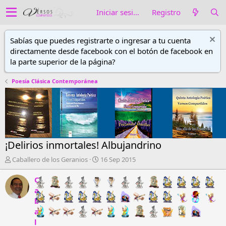
Iniciar sesión
Registro
Sabías que puedes registrarte o ingresar a tu cuenta
directamente desde facebook con el botón de facebook en
la parte superior de la página?
Poesía Clásica Contemporánea
¡Delirios inmortales! Albujandrino
A
F
Caballero de los Geranios
16 Sep 2015
u
e
t
c
C
o
h
a
r
a
b
d
d
a
e
e
l
h
i