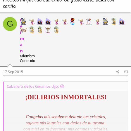
cariño.
G
G
e
r
m
a
n
Miembro
Conocido
17 Sep 2015
#3
Caballero de los Geranios dijo:
¡
DELIRIOS INMORTALES!
Congelas mis senderos delante tus cristales,
sujetas mis laureles con dedos de tu aroma,
con miel en tu frescura: mis campos y trigales,