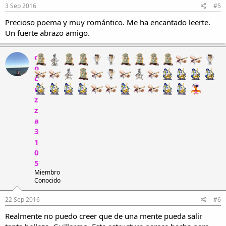
3 Sep 2016
#5
Precioso poema y muy romántico. Me ha encantado leerte.
Un fuerte abrazo amigo.
c
o
c
u
z
z
a
3
1
0
5
Miembro
Conocido
22 Sep 2016
#6
Realmente no puedo creer que de una mente pueda salir