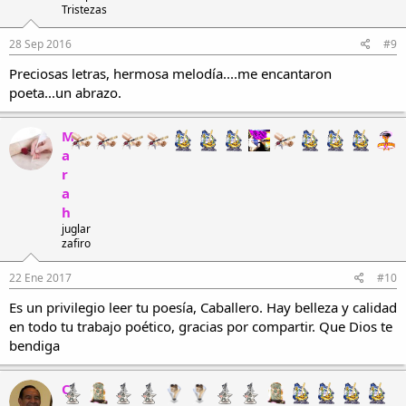
Tristezas
28 Sep 2016
#9
Preciosas letras, hermosa melodía....me encantaron
poeta...un abrazo.
M
a
r
a
h
juglar
zafiro
22 Ene 2017
#10
Es un privilegio leer tu poesía, Caballero. Hay belleza y calidad
en todo tu trabajo poético, gracias por compartir. Que Dios te
bendiga
C