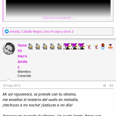
Click para expandir ...
R
amada
,
Caballo Negro
,
Lino Arcaya
y otros 2
e
a
c
Yane
c
th
i
Hern
o
n
ánde
e
z
s
Miembro
:
Conocido
16 Sep 2015
#2
Mi sol rejuvenece, se prende con tu idioma,
me enseñas el misterio del vuelo en melodía,
¡Hechizas a mi noche! ¡Seduces a mi día!
Precioso mi querido Guillermo. Un gusto leerte. Besos con