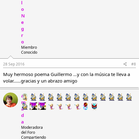
l
o
N
e
g
r
o
Miembro
Conocido
28 Sep 2016
#8
Muy hermoso poema Guillermo ...y con la música te lleva a
volar......gracias y un abrazo amigo
a
m
a
d
a
Moderadora
del Foro
Compartiendo