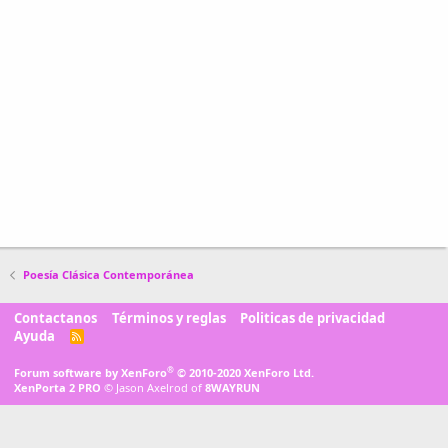
Poesía Clásica Contemporánea
Contactanos
Términos y reglas
Politicas de privacidad
Ayuda
R
S
S
®
Forum software by XenForo
© 2010-2020 XenForo Ltd.
XenPorta 2 PRO
© Jason Axelrod of
8WAYRUN