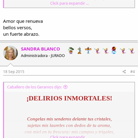
Click para expandir ...
pedazos de mis sueños, tu brisa los retoma
encima de las nubes: ¡Delirios inmortales!
Mi sol rejuvenece, se prende con tu idioma,
Amor que renueva
me enseñas el misterio del vuelo en melodía,
bellos versos,
¡Hechizas a mi noche! ¡Seduces a mi día!
un fuerte abrazo.
SANDRA BLANCO
Administradora - JURADO
18 Sep 2015
#4
Caballero de los Geranios dijo:
¡
DELIRIOS INMORTALES!
Congelas mis senderos delante tus cristales,
sujetas mis laureles con dedos de tu aroma,
con miel en tu frescura: mis campos y trigales,
Click para expandir ...