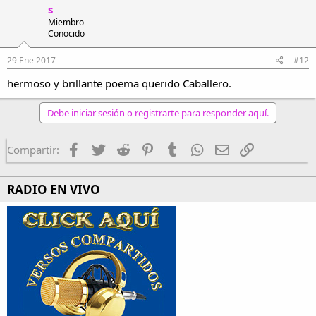
s
Miembro
Conocido
29 Ene 2017
#12
hermoso y brillante poema querido Caballero.
Debe iniciar sesión o registrarte para responder aquí.
Facebook
Twitter
Reddit
Pinterest
Tumblr
WhatsApp
Email
Enlace
Compartir:
RADIO EN VIVO