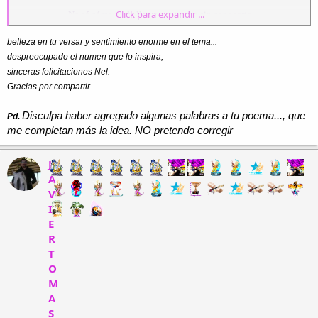
Click para expandir ...
No sé cómo pude llegar a quererte sin conocerte
No entiendo cómo puedo extrañarte sin tenerte
Cada día te espero en nuestro mundo secreto
belleza en tu versar y sentimiento enorme en el tema...
Para poder repetirte lo mucho que
.
te quiero
.
despreocupado el numen que lo inspira,
sinceras felicitaciones Nel.
He perdido la cuenta de las noches que te pienso
Gracias por compartir.
No encuentro la manera de demostrarte lo que por ti siento
Tú siempre dudas de mis sentimientos
Disculpa haber agregado algunas palabras a tu poema..., que
Pd.
Aunque en el fondo sabes que por ti muero
porque
te quiero
.
.
me completan más la idea. NO pretendo corregir
Tan sólo dime lo que de mí quieres
J
Porque por ti yo le robo hasta al cielo.
las estrellas necesarias
A
para escribir con ellas que
te quiero
.
V
I
E
R
T
O
M
A
S