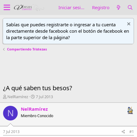
Iniciar sesión
Registro
Sabías que puedes registrarte o ingresar a tu cuenta
directamente desde facebook con el botón de facebook en
la parte superior de la página?
Compartiendo Tristezas
¿A qué saben tus besos?
A
F
NelRamírez
7 Jul 2013
u
e
t
c
NelRamírez
N
o
h
Miembro Conocido
r
a
d
d
e
e
7 Jul 2013
#1
h
i