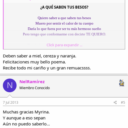
¿A QUÉ SABEN TUS BESOS?
Quiero saber a que saben tus besos
Muero por sentir el calor de tu cuerpo
Daría lo que fuera por ser tu más hermoso sueño
Pero tengo que conformarme con decirte TE QUIERO.
Click para expandir ...
No sé cómo pude llegar a quererte sin conocerte
No entiendo cómo puedo extrañarte sin tenerte
Deben saber a miel, cereza y naranja.
Cada día te espero en nuestro mundo secreto
Felicitaciones muy bello poema.
Para poder repetirte lo mucho que te quiero.
Recibe todo mi cariño y un gran remuacssss.
He perdido la cuenta de las noches que te pienso
No encuentro la manera de demostrarte lo que por ti siento
NelRamírez
N
Tú siempre dudas de mis sentimientos
Miembro Conocido
Aunque en el fondo sabes que por ti yo muero.
Tan sólo dime lo que de mí quieres
7 Jul 2013
#5
Porque por ti yo le robo hasta al cielo.
Muchas gracias Myrina.
Y aunque a eso sepan
Aún no puedo saberlo...