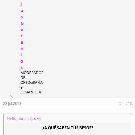
l
o
s
G
e
r
a
n
i
o
s
MODERADOR
DE
ORTOGRAFÍA
Y
SEMÁNTICA
28 Jul 2013
#12
NelRamírez dijo:
¿A QUÉ SABEN TUS BESOS?