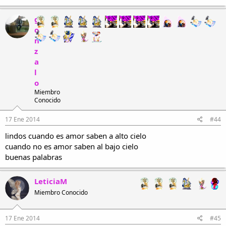
g
o
n
z
a
l
o
Miembro
Conocido
17 Ene 2014
#44
lindos cuando es amor saben a alto cielo
cuando no es amor saben al bajo cielo
buenas palabras
LeticiaM
Miembro Conocido
17 Ene 2014
#45