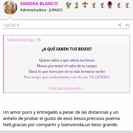
SANDRA BLANCO
Administradora - JURADO
7 Jul 2013
#2
NelRamírez dijo:
¿A QUÉ SABEN TUS BESOS?
Quiero saber a que saben tus besos
Muero por sentir el calor de tu cuerpo
Daría lo que fuera por ser tu más hermoso sueño
Pero tengo que conformarme con decirte TE QUIERO.
Click para expandir ...
No sé cómo pude llegar a quererte sin conocerte
No entiendo cómo puedo extrañarte sin tenerte
Cada día te espero en nuestro mundo secreto
Para poder repetirte lo mucho que te quiero.
Un amor puro y entregado a pesar de las distancias y un
He perdido la cuenta de las noches que te pienso
anhelo de probar el gusto de esos besos,precioso poema
No encuentro la manera de demostrarte lo que por ti siento
Nell,gracias por compartir y bienvenida,un beso grande.
Tú siempre dudas de mis sentimientos