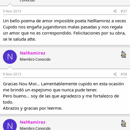
Conocido
9 Nov 2013
#37
Un bello poema de amor imposible poeta NelRamirez a veces
Cupido nos engaña jugandonos malas pasadas y nos regala
un amor que no es correspondido. Felicitaciones por su obra,
se le saluda atte.
NelRamírez
N
Miembro Conocido
9 Nov 2013
#38
Gracias Nou Mor... Lamentablemente cupido en esta ocasión
me brindó un espejismo que nunca pude tener.
Pero bueno... soy de las que agradezco y me fortalezco de
todo.
Abrazos y gracias por leerme.
NelRamírez
N
Miembro Conocido