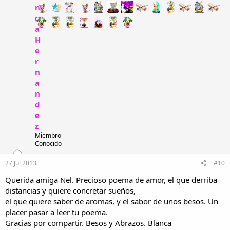
n
c
a
H
e
r
n
a
n
d
e
z
Miembro
Conocido
27 Jul 2013
#10
Querida amiga Nel. Precioso poema de amor, el que derriba
distancias y quiere concretar sueños,
el que quiere saber de aromas, y el sabor de unos besos. Un
placer pasar a leer tu poema.
Gracias por compartir. Besos y Abrazos. Blanca