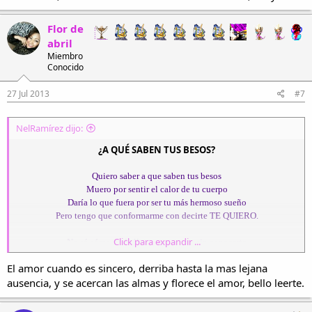
He perdido la cuenta de las noches que te pienso
Flor de
No encuentro la manera de demostrarte lo que por ti siento
abril
Tú siempre dudas de mis sentimientos
Miembro
Aunque en el fondo sabes que por ti yo muero.
Conocido
Tan sólo dime lo que de mí quieres
27 Jul 2013
#7
Porque por ti yo le robo hasta al cielo.
NelRamírez dijo:
¿A QUÉ SABEN TUS BESOS?
Quiero saber a que saben tus besos
Muero por sentir el calor de tu cuerpo
Daría lo que fuera por ser tu más hermoso sueño
Pero tengo que conformarme con decirte TE QUIERO.
Click para expandir ...
No sé cómo pude llegar a quererte sin conocerte
No entiendo cómo puedo extrañarte sin tenerte
El amor cuando es sincero, derriba hasta la mas lejana
Cada día te espero en nuestro mundo secreto
ausencia, y se acercan las almas y florece el amor, bello leerte.
Para poder repetirte lo mucho que te quiero.
He perdido la cuenta de las noches que te pienso