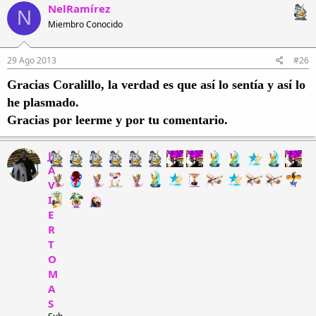
NelRamírez
N
Miembro Conocido
29 Ago 2013
#26
Gracias Coralillo, la verdad es que así lo sentía y así lo
he plasmado.
Gracias por leerme y por tu comentario.
J
A
V
I
E
R
T
O
M
A
S