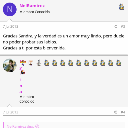
Aunque en el fondo sabes que por ti yo muero.
NelRamírez
N
Tan sólo dime lo que de mí quieres
Miembro Conocido
Porque por ti yo le robo hasta al cielo.
7 Jul 2013
#3
Gracias Sandra, y la verdad es un amor muy lindo, pero duele
no poder probar sus labios.
Gracias a ti por esta bienvenida.
M
y
r
i
n
a
Miembro
Conocido
7 Jul 2013
#4
NelRamírez dijo: