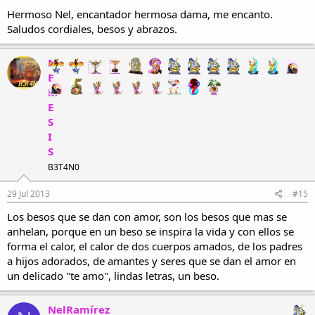
No entiendo cómo puedo extrañarte sin tenerte
Hermoso Nel, encantador hermosa dama, me encanto.
Cada día te espero en nuestro mundo secreto
Saludos cordiales, besos y abrazos.
Para poder repetirte lo mucho que te quiero.
He perdido la cuenta de las noches que te pienso
N
No encuentro la manera de demostrarte lo que por ti siento
E
Tú siempre dudas de mis sentimientos
M
Aunque en el fondo sabes que por ti yo muero.
E
S
Tan sólo dime lo que de mí quieres
I
Porque por ti yo le robo hasta al cielo.
S
B3T4N0
29 Jul 2013
#15
Los besos que se dan con amor, son los besos que mas se
anhelan, porque en un beso se inspira la vida y con ellos se
forma el calor, el calor de dos cuerpos amados, de los padres
a hijos adorados, de amantes y seres que se dan el amor en
un delicado "te amo", lindas letras, un beso.
NelRamírez