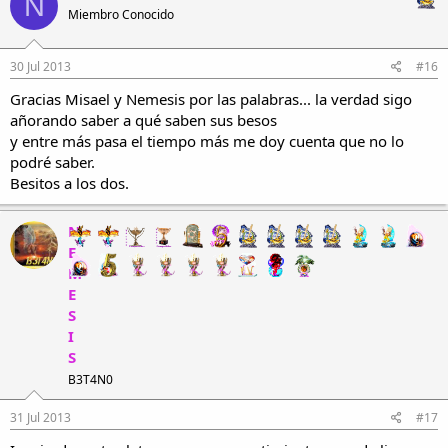
N
Miembro Conocido
30 Jul 2013
#16
Gracias Misael y Nemesis por las palabras... la verdad sigo
añorando saber a qué saben sus besos
y entre más pasa el tiempo más me doy cuenta que no lo
podré saber.
Besitos a los dos.
N
E
M
E
S
I
S
B3T4N0
31 Jul 2013
#17