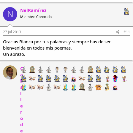
NelRamírez
N
Miembro Conocido
27 Jul 2013
#11
Gracias Blanca por tus palabras y siempre has de ser
bienvenida en todos mis poemas.
Un abrazo.
C
a
b
a
l
l
e
r
o
d
e