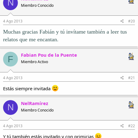
N
Miembro Conocido
4 Ago 2013
#20
Muchas gracias Fabián y tú invítame también a leer tus
relatos que me encantan.
Fabian Pou de la Puente
F
Miembro Activo
4 Ago 2013
#21
Estás siempre invitada
NelRamírez
N
Miembro Conocido
4 Ago 2013
#22
Y tú también estás invitado y con primicias