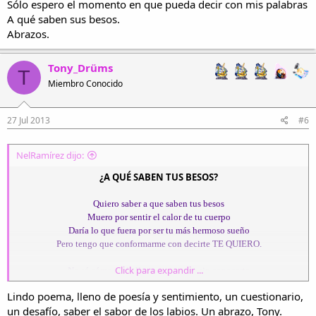
Sólo espero el momento en que pueda decir con mis palabras
A qué saben sus besos.
Abrazos.
Tony_Drüms
T
Miembro Conocido
27 Jul 2013
#6
NelRamírez dijo:
¿A QUÉ SABEN TUS BESOS?
Quiero saber a que saben tus besos
Muero por sentir el calor de tu cuerpo
Daría lo que fuera por ser tu más hermoso sueño
Pero tengo que conformarme con decirte TE QUIERO.
Click para expandir ...
No sé cómo pude llegar a quererte sin conocerte
No entiendo cómo puedo extrañarte sin tenerte
Lindo poema, lleno de poesía y sentimiento, un cuestionario,
Cada día te espero en nuestro mundo secreto
un desafío, saber el sabor de los labios. Un abrazo, Tony.
Para poder repetirte lo mucho que te quiero.