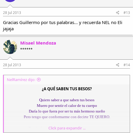
28 Jul 2013
#13
Gracias Guillermo por tus palabras... y recuerda NEL no Eli
jajaja
Misael Mendoza
******
28 Jul 2013
#14
NelRamírez dijo:
¿A QUÉ SABEN TUS BESOS?
Quiero saber a que saben tus besos
Muero por sentir el calor de tu cuerpo
Daría lo que fuera por ser tu más hermoso sueño
Pero tengo que conformarme con decirte TE QUIERO.
Click para expandir ...
No sé cómo pude llegar a quererte sin conocerte