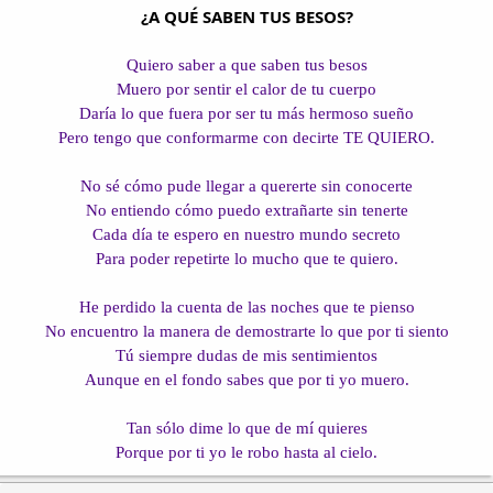
i
n
¿A QUÉ SABEN TUS BESOS?
l
i
o
c
Quiero saber a que saben tus besos
i
Muero por sentir el calor de tu cuerpo
o
Daría lo que fuera por ser tu más hermoso sueño
Pero tengo que conformarme con decirte TE QUIERO.
No sé cómo pude llegar a quererte sin conocerte
No entiendo cómo puedo extrañarte sin tenerte
Cada día te espero en nuestro mundo secreto
Para poder repetirte lo mucho que te quiero.
He perdido la cuenta de las noches que te pienso
No encuentro la manera de demostrarte lo que por ti siento
Tú siempre dudas de mis sentimientos
Aunque en el fondo sabes que por ti yo muero.
Tan sólo dime lo que de mí quieres
Porque por ti yo le robo hasta al cielo.