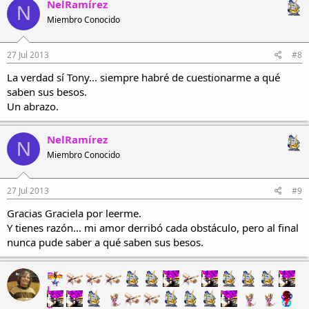
NelRamírez
N
No encuentro la manera de demostrarte lo que por ti siento
Miembro Conocido
Tú siempre dudas de mis sentimientos
Aunque en el fondo sabes que por ti yo muero.
27 Jul 2013
#8
Tan sólo dime lo que de mí quieres
Porque por ti yo le robo hasta al cielo.
La verdad sí Tony... siempre habré de cuestionarme a qué
saben sus besos.
Un abrazo.
NelRamírez
N
Miembro Conocido
27 Jul 2013
#9
Gracias Graciela por leerme.
Y tienes razón... mi amor derribó cada obstáculo, pero al final
nunca pude saber a qué saben sus besos.
B
l
a