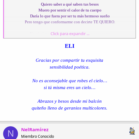
Quiero saber a qué saben tus besos
Muero por sentir el calor de tu cuerpo
Daría lo que fuera por ser tu más hermoso sueño
Pero tengo que conformarme con decirte TE QUIERO.
Click para expandir ...
No sé cómo pude llegar a quererte sin conocerte
No entiendo cómo puedo extrañarte sin tenerte
ELI
Cada día te espero en nuestro mundo secreto
Para poder repetirte lo mucho que te quiero.
Gracias por compartir tu exquisita
He perdido la cuenta de las noches que te pienso
sensibilidad poética.
No encuentro la manera de demostrarte lo que por ti siento
Tú siempre dudas de mis sentimientos
No es aconsejable que robes el cielo…
Aunque en el fondo sabes que por ti yo muero.
si tú misma eres un cielo…
Tan sólo dime lo que de mí quieres
Porque por ti yo le robo hasta al cielo.
Abrazos y besos desde mi balcón
quiteño lleno de geranios multicolores.
NelRamírez
N
Miembro Conocido