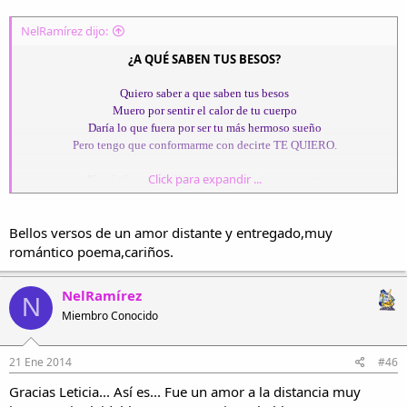
NelRamírez dijo:
¿A QUÉ SABEN TUS BESOS?
Quiero saber a que saben tus besos
Muero por sentir el calor de tu cuerpo
Daría lo que fuera por ser tu más hermoso sueño
Pero tengo que conformarme con decirte TE QUIERO.
Click para expandir ...
No sé cómo pude llegar a quererte sin conocerte
No entiendo cómo puedo extrañarte sin tenerte
Cada día te espero en nuestro mundo secreto
Bellos versos de un amor distante y entregado,muy
Para poder repetirte lo mucho que te quiero.
romántico poema,cariños.
He perdido la cuenta de las noches que te pienso
No encuentro la manera de demostrarte lo que por ti siento
NelRamírez
N
Tú siempre dudas de mis sentimientos
Miembro Conocido
Aunque en el fondo sabes que por ti yo muero.
Tan sólo dime lo que de mí quieres
21 Ene 2014
#46
Porque por ti yo le robo hasta al cielo.
Gracias Leticia... Así es... Fue un amor a la distancia muy