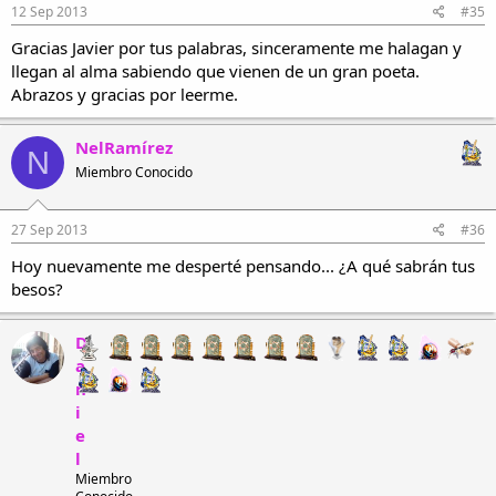
12 Sep 2013
#35
Gracias Javier por tus palabras, sinceramente me halagan y
llegan al alma sabiendo que vienen de un gran poeta.
Abrazos y gracias por leerme.
NelRamírez
N
Miembro Conocido
27 Sep 2013
#36
Hoy nuevamente me desperté pensando... ¿A qué sabrán tus
besos?
D
a
n
i
e
l
Miembro