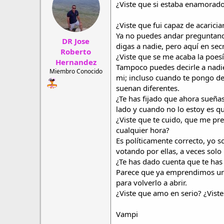
¿Viste que si estaba enamorad
r
a
d
d
e
e
¿Viste que fui capaz de acarici
h
i
Ya no puedes andar preguntando
DR Jose
i
n
digas a nadie, pero aquí en secr
l
i
Roberto
¿Viste que se me acaba la poesí
o
c
Hernandez
Tampoco puedes decirle a nadi
i
Miembro Conocido
o
mi; incluso cuando te pongo del 
suenan diferentes.
¿Te has fijado que ahora sueñ
lado y cuando no lo estoy es qu
¿Viste que te cuido, que me pr
cualquier hora?
Es políticamente correcto, yo s
votando por ellas, a veces solo
¿Te has dado cuenta que te has 
Parece que ya emprendimos un 
para volverlo a abrir.
¿Viste que amo en serio? ¿Vist
Vampi