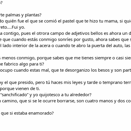
o?
arte palmas y plantas?
 quién fue el que se comió el pastel que te hizo tu mama, si qui
eto....Fui yo.
a contigo, pues el otrora campo de adjetivos bellos es ahora un d
e que cuando estás conmigo sonríes por gusto, ahora sabes que 
lado interior de la acera o cuando te abro la puerta del auto, las 
as menos conmigo, porque sabes que me tienes siempre o casi si
e fabrico algo para ti?
eocupo cuando estas mal, que te desorganizo los besos y son par
oy el que presido, pero tú haces mis leyes y tarde o temprano te
 porque vienen de ti.
“sanchificado” y yo quijotesco a tu alrededor?
camino, que si se le ocurre borrarse, son cuatro manos y dos c
e que si estaba enamorado?