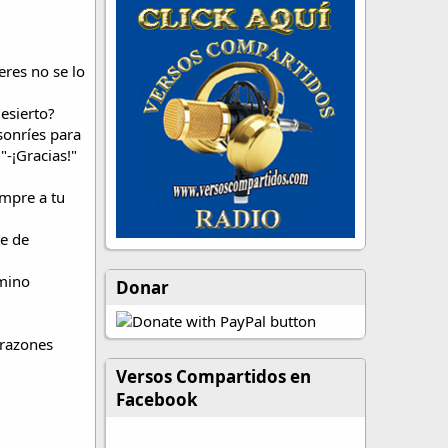
eres no se lo
esierto?
sonríes para
"-¡Gracias!"
empre a tu
te de
rmino
Donar
orazones
Versos Compartidos en
Facebook