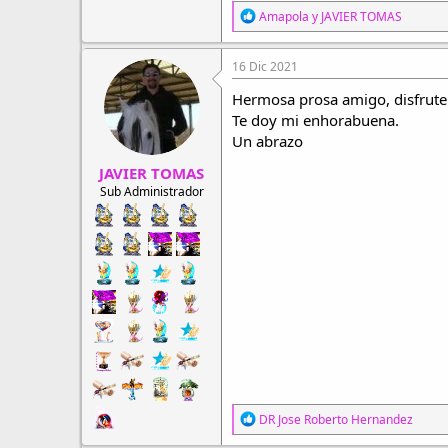
R
Amapola
y
JAVIER TOMAS
e
a
c
16 Dic 2021
c
i
Hermosa prosa amigo, disfrute 
o
Te doy mi enhorabuena.
n
Un abrazo
e
s
JAVIER TOMAS
:
Sub Administrador
R
DR Jose Roberto Hernandez
e