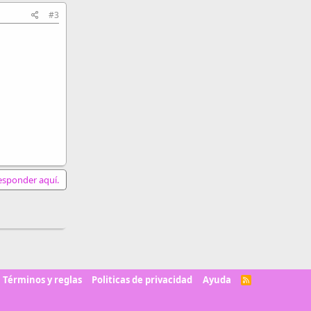
#3
responder aquí.
Términos y reglas
Politicas de privacidad
Ayuda
R
S
S