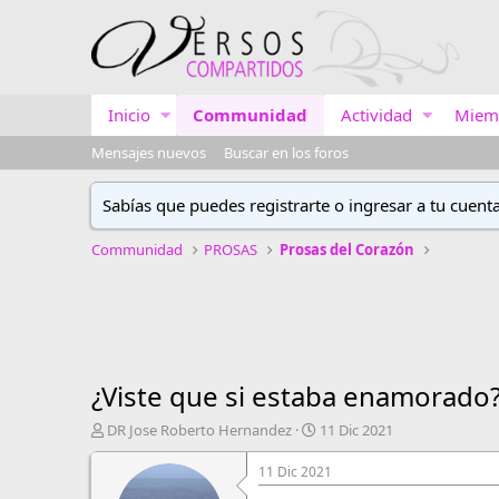
Inicio
Communidad
Actividad
Miem
Mensajes nuevos
Buscar en los foros
Sabías que puedes registrarte o ingresar a tu cuent
Communidad
PROSAS
Prosas del Corazón
¿Viste que si estaba enamorado
A
F
DR Jose Roberto Hernandez
11 Dic 2021
u
e
t
c
11 Dic 2021
o
h