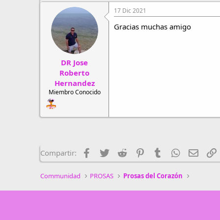
a
c
17 Dic 2021
c
i
Gracias muchas amigo
o
n
e
s
DR Jose
:
Roberto
Hernandez
Miembro Conocido
Facebook
Twitter
Reddit
Pinterest
Tumblr
WhatsApp
Email
E
Compartir:
Communidad
PROSAS
Prosas del Corazón