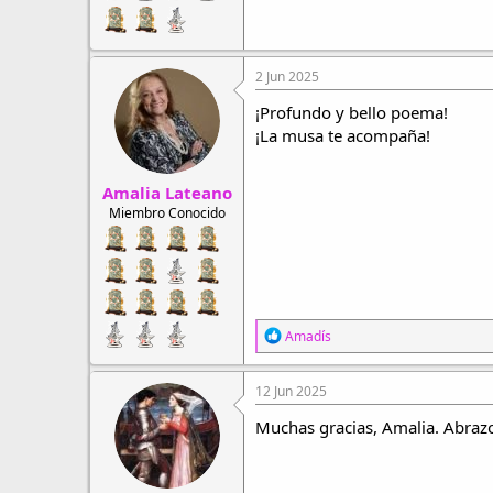
2 Jun 2025
¡Profundo y bello poema!
¡La musa te acompaña!
Amalia Lateano
Miembro Conocido
R
Amadís
e
a
c
12 Jun 2025
c
i
Muchas gracias, Amalia. Abraz
o
n
e
s