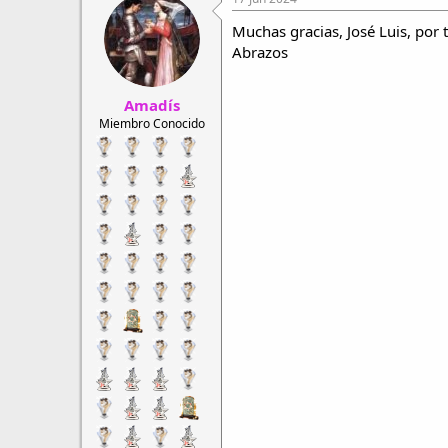
c
i
Muchas gracias, José Luis, por
o
Abrazos
n
e
s
Amadís
:
Miembro Conocido