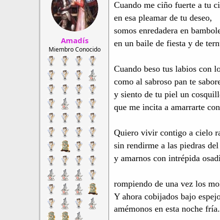
r
a
Cuando me ciño fuerte a tu ci
d
d
en esa pleamar de tu deseo,
e
e
somos enredadera en bambol
h
i
Amadís
i
n
en un baile de fiesta y de tern
l
i
Miembro Conocido
o
c
i
Cuando beso tus labios con l
o
como al sabroso pan te sabor
y siento de tu piel un cosquil
que me incita a amarrarte con
Quiero vivir contigo a cielo r
sin rendirme a las piedras del
y amarnos con intrépida osad
rompiendo de una vez los mol
Y ahora cobijados bajo espej
amémonos en esta noche fría.