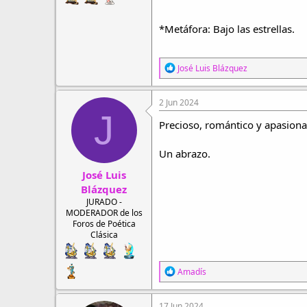
*Metáfora: Bajo las estrellas.
R
José Luis Blázquez
e
a
c
2 Jun 2024
c
J
i
Precioso, romántico y apasiona
o
n
Un abrazo.
e
s
José Luis
:
Blázquez
JURADO -
MODERADOR de los
Foros de Poética
Clásica
R
Amadís
e
a
c
17 Jun 2024