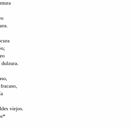
ntura
eo
ura.
ocura
eo;
leo
 dulzura.
aso,
 fracaso,
ía
des viejos.
os*