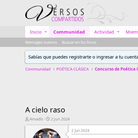
Inicio
Communidad
Actividad
Miem
Mensajes nuevos
Buscar en los foros
Sabías que puedes registrarte o ingresar a tu cuent
Communidad
POÉTICA CLÁSICA
A cielo raso
A
F
Amadís
2 Jun 2024
u
e
t
c
2 Jun 2024
o
h