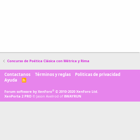
Concurso de Poética Clásica con Métrica y Rima
Contactanos
Términos y reglas
Politicas de privacidad
Ayuda
R
S
S
®
Forum software by XenForo
© 2010-2020 XenForo Ltd.
XenPorta 2 PRO
© Jason Axelrod of
8WAYRUN