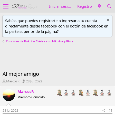
Iniciar sesión
Registro
Sabías que puedes registrarte o ingresar a tu cuenta
directamente desde facebook con el botón de facebook en
la parte superior de la página?
Concurso de Poética Clásica con Métrica y Rima
Al mejor amigo
A
F
MarcosR
28 Jul 2022
u
e
t
c
MarcosR
o
h
Miembro Conocido
r
a
d
d
e
e
28 Jul 2022
#1
h
i