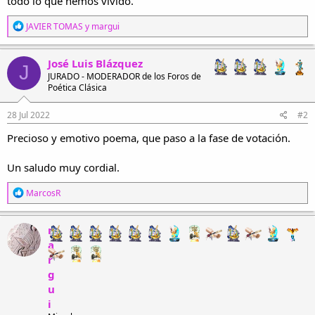
todo lo que hemos vivido.
R
JAVIER TOMAS
y
margui
e
a
c
José Luis Blázquez
J
c
JURADO - MODERADOR de los Foros de
i
Poética Clásica
o
n
e
28 Jul 2022
#2
s
Precioso y emotivo poema, que paso a la fase de votación.
:
Un saludo muy cordial.
R
MarcosR
e
a
c
m
c
a
i
r
o
n
g
e
u
s
i
: