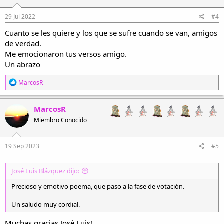
29 Jul 2022
#4
Cuanto se les quiere y los que se sufre cuando se van, amigos
de verdad.
Me emocionaron tus versos amigo.
Un abrazo
R
MarcosR
e
a
c
MarcosR
c
Miembro Conocido
i
o
n
e
19 Sep 2023
#5
s
:
José Luis Blázquez dijo:
Precioso y emotivo poema, que paso a la fase de votación.
Un saludo muy cordial.
Muchas gracias José Luis!