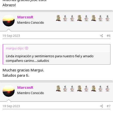
Abrazo!
MarcosR
Miembro Conocido
19 Sep 2023
#6
margui dijo:
Linda inspiración y sentimientos para nuestro fiel y amado
compañero canino….saludos
Muchas gracias Margui.
Saludos para ti.
MarcosR
Miembro Conocido
19 Sep 2023
#7