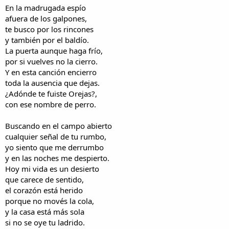
i
n
En la madrugada espío
l
i
afuera de los galpones,
o
c
te busco por los rincones
i
y también por el baldío.
o
La puerta aunque haga frío,
por si vuelves no la cierro.
Y en esta canción encierro
toda la ausencia que dejas.
¿Adónde te fuiste Orejas?,
con ese nombre de perro.
Buscando en el campo abierto
cualquier señal de tu rumbo,
yo siento que me derrumbo
y en las noches me despierto.
Hoy mi vida es un desierto
que carece de sentido,
el corazón está herido
porque no movés la cola,
y la casa está más sola
si no se oye tu ladrido.