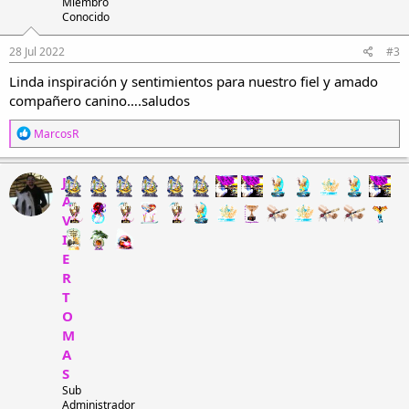
Miembro
Conocido
28 Jul 2022
#3
Linda inspiración y sentimientos para nuestro fiel y amado
compañero canino….saludos
R
MarcosR
e
a
c
J
c
A
i
V
o
n
I
e
E
s
R
:
T
O
M
A
S
Sub
Administrador