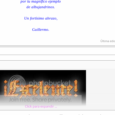
por tu magnífico ejemplo
se mezcla con las sombras del verso y poesía
de albujandrinos.
turbada en sus sentidos al verbo se lo abusa,
tacañas las miradas, y el beso perecía.
Un fortísimo abrazo,
Aullido de nostalgia, sendero blanco cruza
en contra del marido, tal vez lo merecía,
Guillermo.
y sólo los recuerdos hoy cruzan su morada
de aquellos bellos días, que fue su enamorada.
Última edi
Terminan las caricias, se apartan de su cama
se burlan de los días que juntos compartían,
amarga es esta vida,
suspiros ella exclama
se rompen tus sentidos... ya no se encontrarían.
¿Y qué del puro amor? ¡Ahora es solo drama!
¿En dónde están los besos que siempre se darían?
Padece con nostalgia, con vino y una daga
aquella sensación de amarse, con frío se le apaga.
Click para expandir ...
B3T4N0...Abrigo mi alma a tus alas de amor...