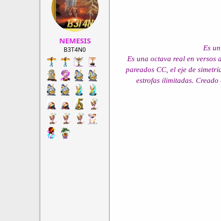
r
a
d
d
e
e
h
i
NEMESIS
i
n
Es un
l
i
B3T4N0
o
c
Es una octava real en versos a
i
pareados CC, el eje de simetr
o
estrofas ilimitadas. Creado