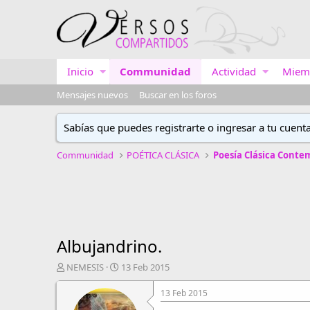
Inicio
Communidad
Actividad
Miem
Mensajes nuevos
Buscar en los foros
Sabías que puedes registrarte o ingresar a tu cuent
Communidad
POÉTICA CLÁSICA
Poesía Clásica Cont
Albujandrino.
A
F
NEMESIS
13 Feb 2015
u
e
t
c
13 Feb 2015
o
h