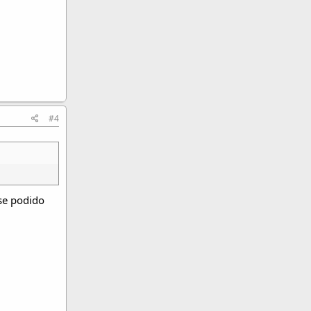
#4
ese podido