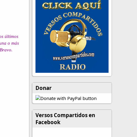
os últimos
 una o más
 Bravo.
Donar
Versos Compartidos en
Facebook