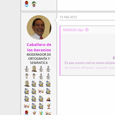
15 Feb 2015
NEMESIS dijo:
Caballero de
los Geranios
MODERADOR DE
E
ORTOGRAFÍA Y
SEMÁNTICA
Es una octava real en versos alejan
de simetría obligado: segunda, sext
201