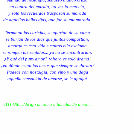
Aullido de nostalgia, sendero blanco cruza
en contra del marido, tal vez lo merecía,
y sólo los recuerdos traspasan su morada
de aquellos bellos días, que fue su enamorada.
Terminan las caricias, se apartan de su cama
se burlan de los días que juntos compartían,
amarga es esta vida suspiros ella exclama
se rompen tus sentidos... ya no se encontrarían.
¿Y qué del puro amor? ¡ahora es solo drama!
¿en dónde están los besos que siempre se darían?
Padece con nostalgia, con vino y una daga
aquella sensación de amarse, se le apaga!
B3T4N0...Abrigo mi alma a tus alas de amor...