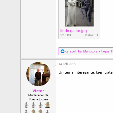
lindo gatito.jpg
52.8 KB
Vistas: 31
R
caracolinha
,
Manticora
y
Raquel F
e
a
c
14 Feb 2015
c
i
Un tema interesante, bien trata
o
n
e
s
Víctor
:
Moderador de
Poesía Jocosa