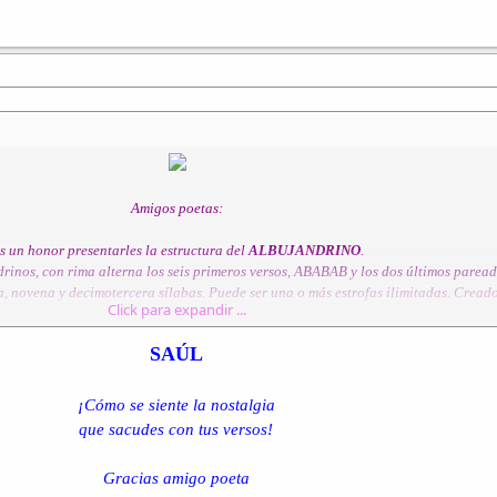
Amigos poetas:
s un honor presentarles la estructura del
ALBUJANDRINO
.
drinos, con rima alterna los seis primeros versos, ABABAB y los dos últimos paread
a, novena y decimotercera sílabas. Puede ser una o más estrofas ilimitadas. Creado
Click para expandir ...
1. Creada por el maestro y amigo Dr. Guillermo Albuja Bravo.
SAÚL
SENTIDO CASQUIVANO
¡Cómo se siente la nostalgia
Albujandrinos.
que sacudes con tus versos!
Gracias amigo poeta
Sentido casquivano mujer palabra azuza