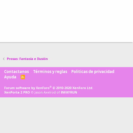
Prosas: Fantasía e Ilusión
Contactanos
Términos y reglas
Politicas de privacidad
Ayuda
R
S
S
®
Forum software by XenForo
© 2010-2020 XenForo Ltd.
XenPorta 2 PRO
© Jason Axelrod of
8WAYRUN