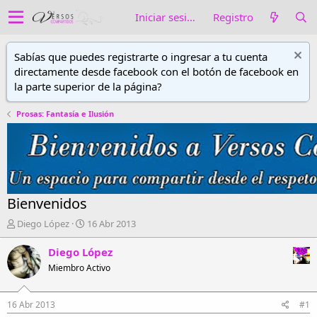
Iniciar sesión
Registro
Sabías que puedes registrarte o ingresar a tu cuenta
directamente desde facebook con el botón de facebook en
la parte superior de la página?
Prosas: Fantasía e Ilusión
Bienvenidos
A
F
Diego López
16 Abr 2013
u
e
t
c
Diego López
o
h
Miembro Activo
r
a
d
d
e
e
16 Abr 2013
#1
h
i