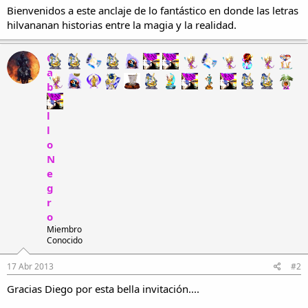
i
n
Bienvenidos a este anclaje de lo fantástico en donde las letras
l
i
hilvananan historias entre la magia y la realidad.
o
c
i
C
o
a
b
a
l
l
o
N
e
g
r
o
Miembro
Conocido
17 Abr 2013
#2
Gracias Diego por esta bella invitación....