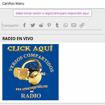
Cariños Maru
Debe iniciar sesión o registrarte para responder aquí.
Facebook
Twitter
Reddit
Pinterest
Tumblr
WhatsApp
Email
Enlace
Compartir:
RADIO EN VIVO