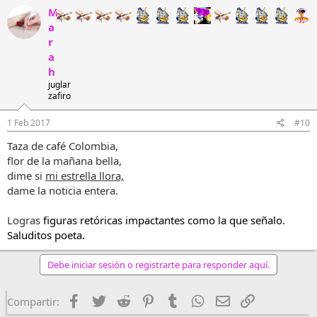
M
a
r
a
h
juglar
zafiro
1 Feb 2017
#10
Taza de café Colombia,
flor de la mañana bella,
dime si
mi estrella llora,
dame la noticia entera.
Logras
figuras retóricas impactantes como la que señalo.
Saluditos poeta.
Debe iniciar sesión o registrarte para responder aquí.
Facebook
Twitter
Reddit
Pinterest
Tumblr
WhatsApp
Email
Enlace
Compartir: