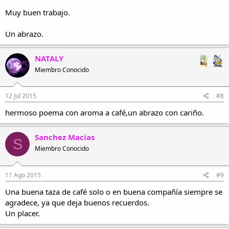
Soy en el vapor un sueño
de acercarle, mi bandeja.
Muy buen trabajo.
E.D.A
Ver el archivo adjunto 5734
Un abrazo.
NATALY
Miembro Conocido
12 Jul 2015
#8
hermoso poema con aroma a café,un abrazo con cariño.
Sanchez Macías
S
Miembro Conocido
11 Ago 2015
#9
Una buena taza de café solo o en buena compañía siempre se
agradece, ya que deja buenos recuerdos.
Un placer.