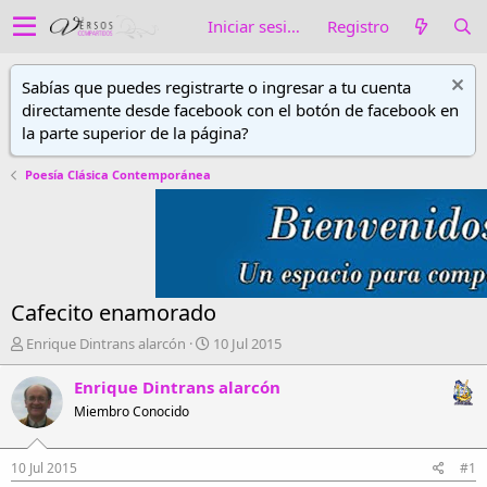
Iniciar sesión
Registro
Sabías que puedes registrarte o ingresar a tu cuenta
directamente desde facebook con el botón de facebook en
la parte superior de la página?
Poesía Clásica Contemporánea
Cafecito enamorado
A
F
Enrique Dintrans alarcón
10 Jul 2015
u
e
t
c
Enrique Dintrans alarcón
o
h
Miembro Conocido
r
a
d
d
e
e
10 Jul 2015
#1
h
i