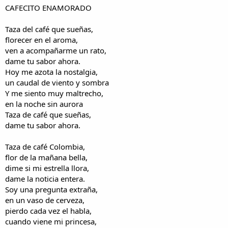
i
n
CAFECITO ENAMORADO
l
i
o
c
Taza del café que sueñas,
i
florecer en el aroma,
o
ven a acompañarme un rato,
dame tu sabor ahora.
Hoy me azota la nostalgia,
un caudal de viento y sombra
Y me siento muy maltrecho,
en la noche sin aurora
Taza de café que sueñas,
dame tu sabor ahora.
Taza de café Colombia,
flor de la mañana bella,
dime si mi estrella llora,
dame la noticia entera.
Soy una pregunta extraña,
en un vaso de cerveza,
pierdo cada vez el habla,
cuando viene mi princesa,