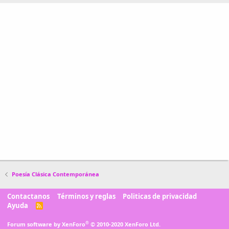
Poesía Clásica Contemporánea
Contactanos
Términos y reglas
Politicas de privacidad
Ayuda
R
S
S
®
Forum software by XenForo
© 2010-2020 XenForo Ltd.