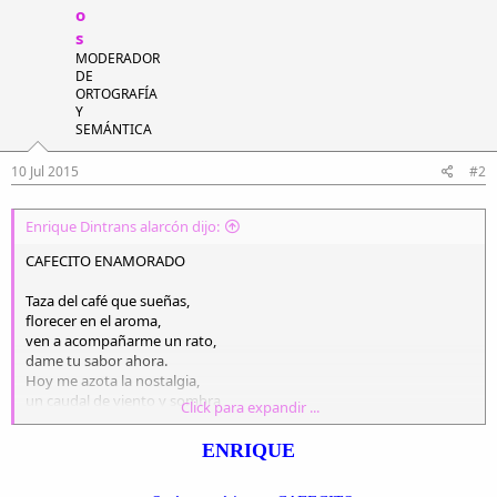
o
s
MODERADOR
DE
ORTOGRAFÍA
Y
SEMÁNTICA
10 Jul 2015
#2
Enrique Dintrans alarcón dijo:
CAFECITO ENAMORADO
Taza del café que sueñas,
florecer en el aroma,
ven a acompañarme un rato,
dame tu sabor ahora.
Hoy me azota la nostalgia,
un caudal de viento y sombra
Click para expandir ...
Y me siento muy maltrecho,
en la noche sin aurora
ENRIQUE
Taza de café que sueñas,
dame tu sabor ahora.