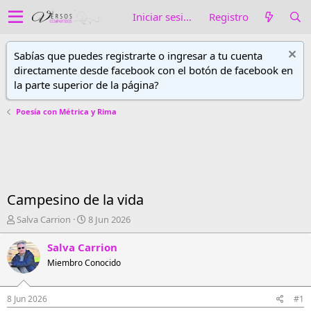
Iniciar sesión
Registro
Sabías que puedes registrarte o ingresar a tu cuenta
directamente desde facebook con el botón de facebook en
la parte superior de la página?
Poesía con Métrica y Rima
Campesino de la vida
A
F
Salva Carrion
8 Jun 2026
u
e
t
c
Salva Carrion
o
h
Miembro Conocido
r
a
d
d
e
e
8 Jun 2026
#1
h
i