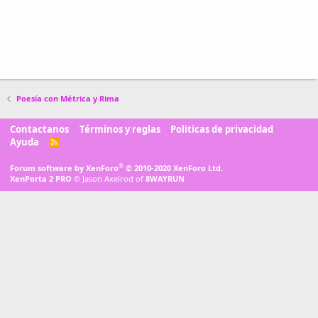
Poesía con Métrica y Rima
Contactanos
Términos y reglas
Politicas de privacidad
Ayuda
R
S
S
®
Forum software by XenForo
© 2010-2020 XenForo Ltd.
XenPorta 2 PRO
© Jason Axelrod of
8WAYRUN