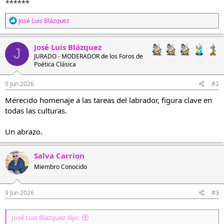
******
R
José Luis Blázquez
e
a
c
José Luis Blázquez
J
c
JURADO - MODERADOR de los Foros de
i
Poética Clásica
o
n
e
9 Jun 2026
#2
s
Merecido homenaje a las tareas del labrador, figura clave en
:
todas las culturas.
Un abrazo.
Salva Carrion
Miembro Conocido
9 Jun 2026
#3
José Luis Blázquez dijo: