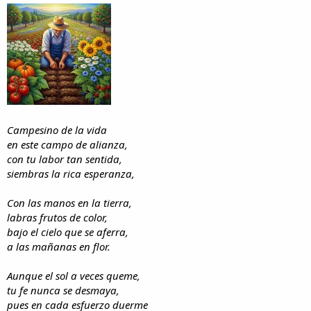
i
n
l
i
o
c
i
o
Campesino de la vida
en este campo de alianza,
con tu labor tan sentida,
siembras la rica esperanza,
Con las manos en la tierra,
labras frutos de color,
bajo el cielo que se aferra,
a las mañanas en flor.
Aunque el sol a veces queme,
tu fe nunca se desmaya,
pues en cada esfuerzo duerme