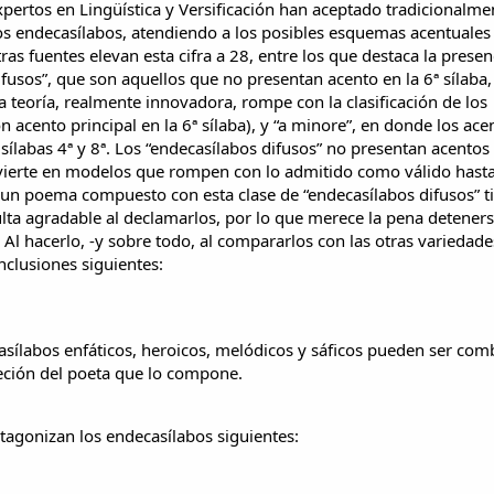
pertos en Lingüística y Versificación han aceptado tradicionalme
sos endecasílabos, atendiendo a los posibles esquemas acentuales
s fuentes elevan esta cifra a 28, entre los que destaca la presen
sos”, que son aquellos que no presentan acento en la 6ª sílaba, 
sta teoría, realmente innovadora, rompe con la clasificación de los
n acento principal en la 6ª sílaba), y “a minore”, en donde los ace
 sílabas 4ª y 8ª. Los “endecasílabos difusos” no presentan acento
onvierte en modelos que rompen con lo admitido como válido hasta
un poema compuesto con esta clase de “endecasílabos difusos” t
lta agradable al declamarlos, por lo que merece la pena deteners
. Al hacerlo, -y sobre todo, al compararlos con las otras variedade
nclusiones siguientes:
asílabos enfáticos, heroicos, melódicos y sáficos pueden ser co
ción del poeta que lo compone.
otagonizan los endecasílabos siguientes: