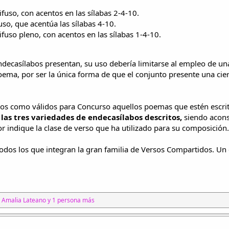
ifuso, con acentos en las sílabas 2-4-10.
uso, que acentúa las sílabas 4-10.
ifuso pleno, con acentos en las sílabas 1-4-10.
ndecasílabos presentan, su uso debería limitarse al empleo de una
ema, por ser la única forma de que el conjunto presente una cie
dos como válidos para Concurso aquellos poemas que estén escri
 las tres variedades de endecasílabos descritos,
siendo acons
tor indique la clase de verso que ha utilizado para su composición.
dos los que integran la gran familia de Versos Compartidos. Un 
,
Amalia Lateano
y 1 persona más