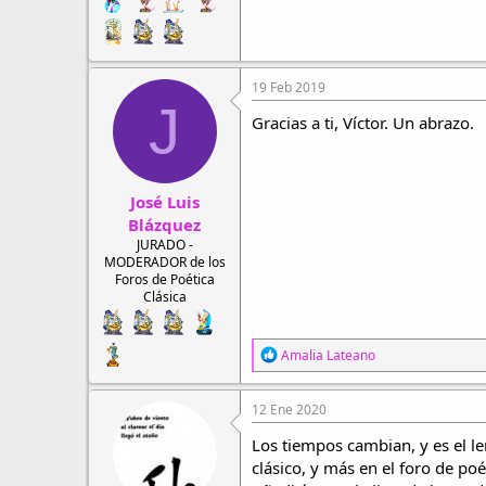
19 Feb 2019
J
Gracias a ti, Víctor. Un abrazo.
José Luis
Blázquez
JURADO -
MODERADOR de los
Foros de Poética
Clásica
R
Amalia Lateano
e
a
c
12 Ene 2020
c
i
Los tiempos cambian, y es el le
o
clásico, y más en el foro de poét
n