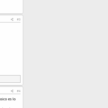
#3
#4
sico es lo