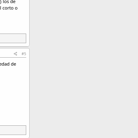
) los de
l corto o
#5
iedad de