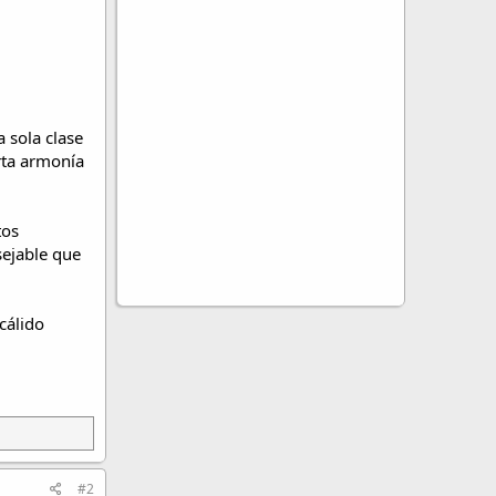
 sola clase
rta armonía
tos
ejable que
cálido
#2