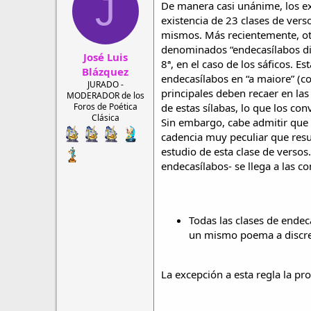
J
De manera casi unánime, los ex
r
a
d
d
existencia de 23 clases de ver
e
e
mismos. Más recientemente, otra
h
i
denominados “endecasílabos difu
José Luis
i
n
8ª, en el caso de los sáficos. E
l
i
Blázquez
endecasílabos en “a maiore” (co
o
c
JURADO -
principales deben recaer en las
i
MODERADOR de los
o
Foros de Poética
de estas sílabas, lo que los c
Clásica
Sin embargo, cabe admitir que 
cadencia muy peculiar que resu
estudio de esta clase de versos
endecasílabos- se llega a las co
Todas las clases de endec
un mismo poema a discre
La excepción a esta regla la pr