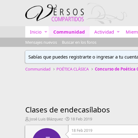
Inicio
Communidad
Actividad
Miem
Mensajes nuevos
Buscar en los foros
Sabías que puedes registrarte o ingresar a tu cuent
Communidad
POÉTICA CLÁSICA
Clases de endecasílabos
A
F
José Luis Blázquez
18 Feb 2019
u
e
t
c
18 Feb 2019
o
h