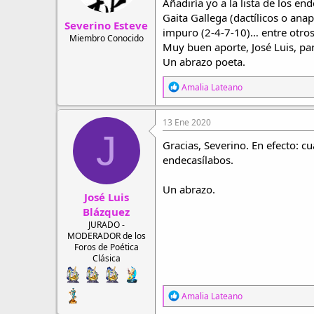
Añadiría yo a la lista de los e
e
s
Gaita Gallega (dactílicos o anap
Severino Esteve
:
impuro (2-4-7-10)… entre otros
Miembro Conocido
Muy buen aporte, José Luis, par
Un abrazo poeta.
R
Amalia Lateano
e
a
c
13 Ene 2020
c
J
i
Gracias, Severino. En efecto: c
o
endecasílabos.
n
e
s
Un abrazo.
José Luis
:
Blázquez
JURADO -
MODERADOR de los
Foros de Poética
Clásica
R
Amalia Lateano
e