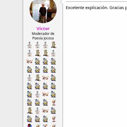
c
i
Excelente explicación. Gracias p
o
n
e
s
Víctor
:
Moderador de
Poesía Jocosa