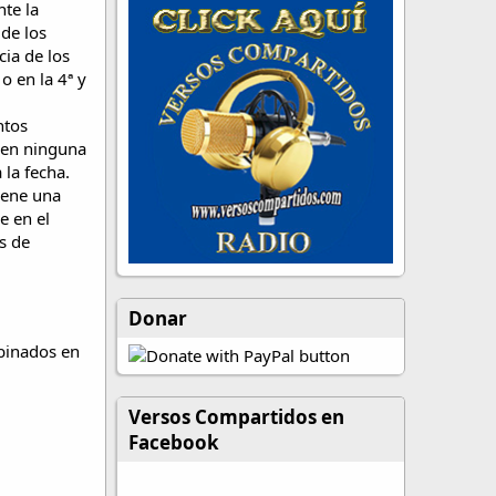
nte la
 de los
cia de los
o en la 4ª y
ntos
s en ninguna
 la fecha.
iene una
e en el
s de
Donar
mbinados en
Versos Compartidos en
Facebook