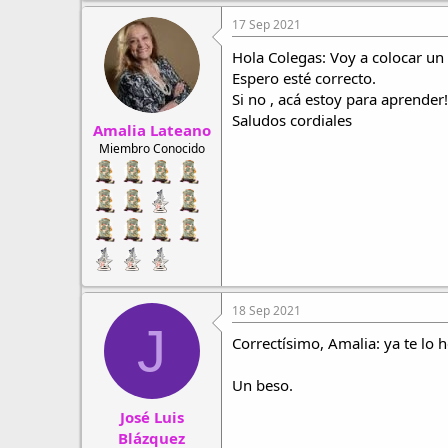
a
c
17 Sep 2021
c
i
Hola Colegas: Voy a colocar un
o
Espero esté correcto.
n
Si no , acá estoy para aprender!
e
s
Saludos cordiales
Amalia Lateano
:
Miembro Conocido
18 Sep 2021
J
Correctísimo, Amalia: ya te lo 
Un beso.
José Luis
Blázquez