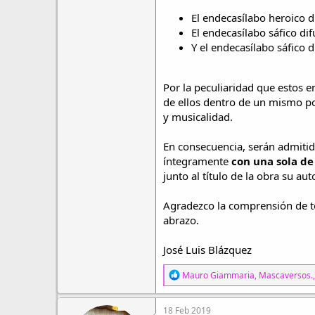
El endecasílabo heroico d
El endecasílabo sáfico dif
Y el endecasílabo sáfico d
Por la peculiaridad que estos e
de ellos dentro de un mismo po
y musicalidad.
En consecuencia, serán admiti
íntegramente
con una sola de
junto al título de la obra su au
Agradezco la comprensión de to
abrazo.
José Luis Blázquez
R
Mauro Giammaria
,
Mascaversos.
e
a
c
18 Feb 2019