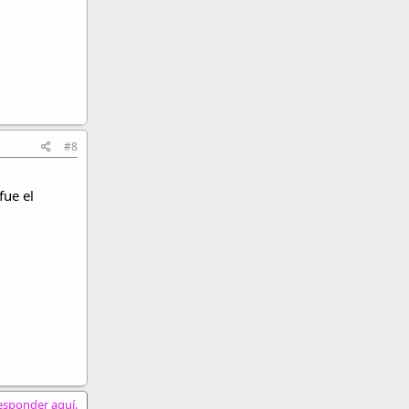
#8
fue el
responder aquí.