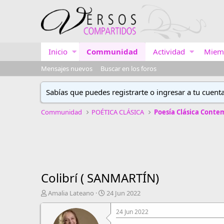
Inicio
Communidad
Actividad
Miem
Mensajes nuevos
Buscar en los foros
Sabías que puedes registrarte o ingresar a tu cuent
Communidad
POÉTICA CLÁSICA
Poesía Clásica Cont
Colibrí ( SANMARTÍN)
A
F
Amalia Lateano
24 Jun 2022
u
e
t
c
24 Jun 2022
o
h