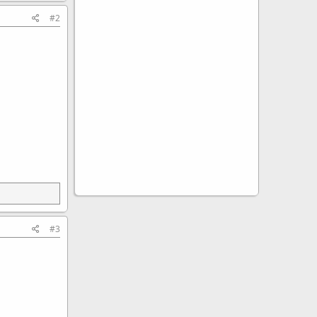
#2
#3