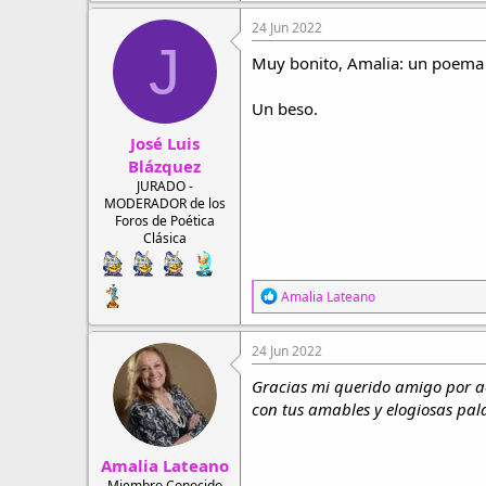
24 Jun 2022
J
Muy bonito, Amalia: un poema d
Un beso.
José Luis
Blázquez
JURADO -
MODERADOR de los
Foros de Poética
Clásica
R
Amalia Lateano
e
a
c
24 Jun 2022
c
i
Gracias mi querido amigo por 
o
con tus amables y elogiosas pal
n
e
s
Amalia Lateano
:
Miembro Conocido