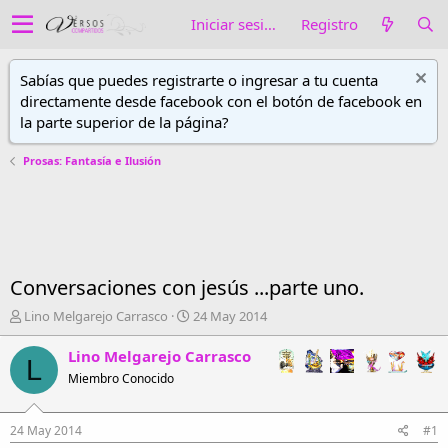
Iniciar sesión
Registro
Sabías que puedes registrarte o ingresar a tu cuenta
directamente desde facebook con el botón de facebook en
la parte superior de la página?
Prosas: Fantasía e Ilusión
Conversaciones con jesús ...parte uno.
A
F
Lino Melgarejo Carrasco
24 May 2014
u
e
t
c
Lino Melgarejo Carrasco
L
o
h
Miembro Conocido
r
a
d
d
e
e
24 May 2014
#1
h
i