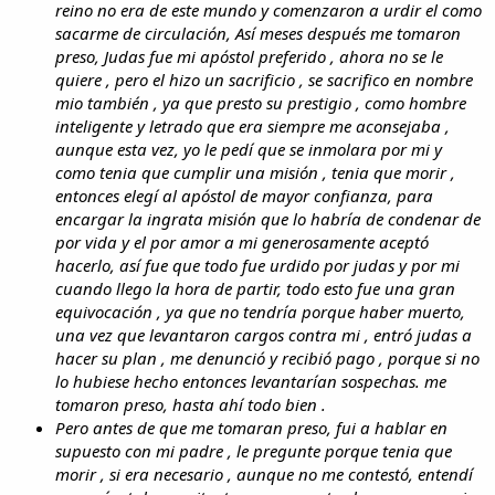
reino no era de este mundo y comenzaron a urdir el como
sacarme de circulación, Así meses después me tomaron
preso, Judas fue mi apóstol preferido , ahora no se le
quiere , pero el hizo un sacrificio , se sacrifico en nombre
mio también , ya que presto su prestigio , como hombre
inteligente y letrado que era siempre me aconsejaba ,
aunque esta vez, yo le pedí que se inmolara por mi y
como tenia que cumplir una misión , tenia que morir ,
entonces elegí al apóstol de mayor confianza, para
encargar la ingrata misión que lo habría de condenar de
por vida y el por amor a mi generosamente aceptó
hacerlo, así fue que todo fue urdido por judas y por mi
cuando llego la hora de partir, todo esto fue una gran
equivocación , ya que no tendría porque haber muerto,
una vez que levantaron cargos contra mi , entró judas a
hacer su plan , me denunció y recibió pago , porque si no
lo hubiese hecho entonces levantarían sospechas. me
tomaron preso, hasta ahí todo bien .
Pero antes de que me tomaran preso, fui a hablar en
supuesto con mi padre , le pregunte porque tenia que
morir , si era necesario , aunque no me contestó, entendí