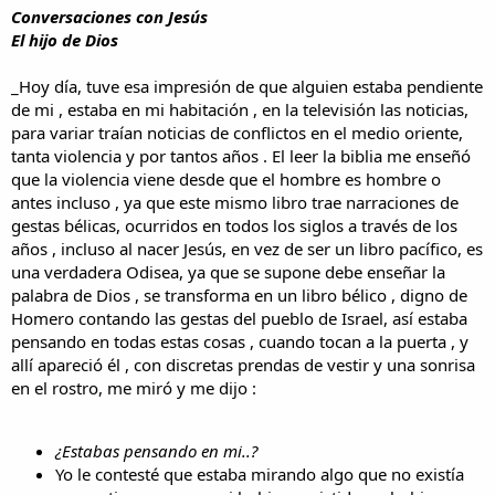
i
n
Conversaciones con Jesús
l
i
El hijo de Dios
o
c
i
_Hoy día, tuve esa impresión de que alguien estaba pendiente
o
de mi , estaba en mi habitación , en la televisión las noticias,
para variar traían noticias de conflictos en el medio oriente,
tanta violencia y por tantos años . El leer la biblia me enseñó
que la violencia viene desde que el hombre es hombre o
antes incluso , ya que este mismo libro trae narraciones de
gestas bélicas, ocurridos en todos los siglos a través de los
años , incluso al nacer Jesús, en vez de ser un libro pacífico, es
una verdadera Odisea, ya que se supone debe enseñar la
palabra de Dios , se transforma en un libro bélico , digno de
Homero contando las gestas del pueblo de Israel, así estaba
pensando en todas estas cosas , cuando tocan a la puerta , y
allí apareció él , con discretas prendas de vestir y una sonrisa
en el rostro, me miró y me dijo :
¿Estabas pensando en mi..?
Yo le contesté que estaba mirando algo que no existía