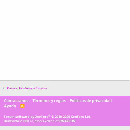
Prosas: Fantasía e Ilusión
Contactanos
Términos y reglas
Politicas de privacidad
Ayuda
R
S
S
®
Forum software by XenForo
© 2010-2020 XenForo Ltd.
XenPorta 2 PRO
© Jason Axelrod of
8WAYRUN