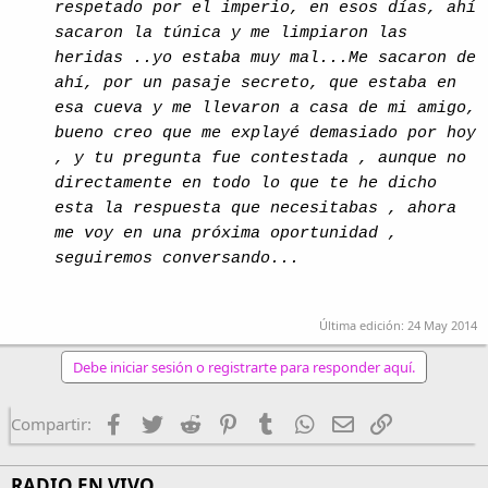
respetado por el imperio, en esos días, ahí
sacaron la túnica y me limpiaron las
heridas ..yo estaba muy mal...Me sacaron de
ahí, por un pasaje secreto, que estaba en
esa cueva y me llevaron a casa de mi amigo,
bueno creo que me explayé demasiado por hoy
, y tu pregunta fue contestada , aunque no
directamente en todo lo que te he dicho
esta la respuesta que necesitabas , ahora
me voy en una próxima oportunidad ,
seguiremos conversando...
Última edición:
24 May 2014
Debe iniciar sesión o registrarte para responder aquí.
Facebook
Twitter
Reddit
Pinterest
Tumblr
WhatsApp
Email
Enlace
Compartir:
RADIO EN VIVO