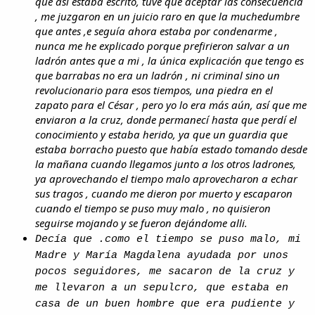
que así estaba escrito, tuve que aceptar las consecuencia
, me juzgaron en un juicio raro en que la muchedumbre
que antes ,e seguía ahora estaba por condenarme ,
nunca me he explicado porque prefirieron salvar a un
ladrón antes que a mi , la única explicación que tengo es
que barrabas no era un ladrón , ni criminal sino un
revolucionario para esos tiempos, una piedra en el
zapato para el César , pero yo lo era más aún, así que me
enviaron a la cruz, donde permanecí hasta que perdí el
conocimiento y estaba herido, ya que un guardia que
estaba borracho puesto que había estado tomando desde
la mañana cuando llegamos junto a los otros ladrones,
ya aprovechando el tiempo malo aprovecharon a echar
sus tragos , cuando me dieron por muerto y escaparon
cuando el tiempo se puso muy malo , no quisieron
seguirse mojando y se fueron dejándome alli.
Decía que .como el tiempo se puso malo, mi
Madre y María Magdalena ayudada por unos
pocos seguidores, me sacaron de la cruz y
me llevaron a un sepulcro, que estaba en
casa de un buen hombre que era pudiente y