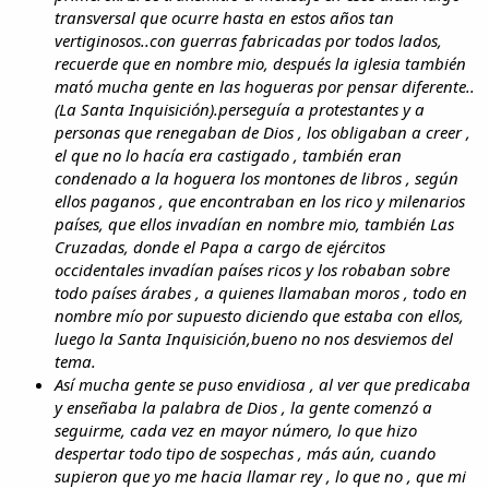
transversal que ocurre hasta en estos años tan
vertiginosos..con guerras fabricadas por todos lados,
recuerde que en nombre mio, después la iglesia también
mató mucha gente en las hogueras por pensar diferente..
(La Santa Inquisición).perseguía a protestantes y a
personas que renegaban de Dios , los obligaban a creer ,
el que no lo hacía era castigado , también eran
condenado a la hoguera los montones de libros , según
ellos paganos , que encontraban en los rico y milenarios
países, que ellos invadían en nombre mio, también Las
Cruzadas, donde el Papa a cargo de ejércitos
occidentales invadían países ricos y los robaban sobre
todo países árabes , a quienes llamaban moros , todo en
nombre mío por supuesto diciendo que estaba con ellos,
luego la Santa Inquisición,bueno no nos desviemos del
tema.
Así mucha gente se puso envidiosa , al ver que predicaba
y enseñaba la palabra de Dios , la gente comenzó a
seguirme, cada vez en mayor número, lo que hizo
despertar todo tipo de sospechas , más aún, cuando
supieron que yo me hacia llamar rey , lo que no , que mi