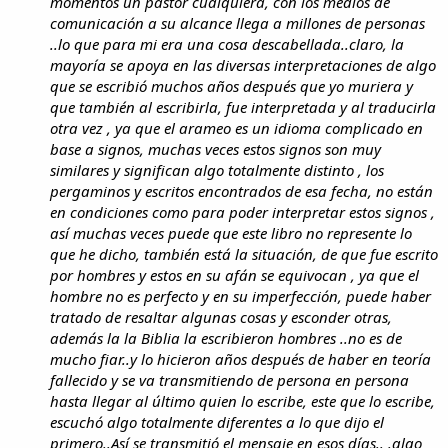
momentos un pastor cualquiera, con los medios de
comunicación a su alcance llega a millones de personas
..lo que para mi era una cosa descabellada..claro, la
mayoría se apoya en las diversas interpretaciones de algo
que se escribió muchos años después que yo muriera y
que también al escribirla, fue interpretada y al traducirla
otra vez , ya que el arameo es un idioma complicado en
base a signos, muchas veces estos signos son muy
similares y significan algo totalmente distinto , los
pergaminos y escritos encontrados de esa fecha, no están
en condiciones como para poder interpretar estos signos ,
así muchas veces puede que este libro no represente lo
que he dicho, también está la situación, de que fue escrito
por hombres y estos en su afán se equivocan , ya que el
hombre no es perfecto y en su imperfección, puede haber
tratado de resaltar algunas cosas y esconder otras,
además la la Biblia la escribieron hombres ..no es de
mucho fiar..y lo hicieron años después de haber en teoría
fallecido y se va transmitiendo de persona en persona
hasta llegar al último quien lo escribe, este que lo escribe,
escuchó algo totalmente diferentes a lo que dijo el
primero..Así se transmitió el mensaje en esos días.. .algo