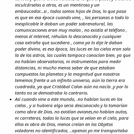
inculcárselas a otros, es un mentiroso y un
embaucador...si , todos somos hijos de Dios, lo que pasa
es que en esa época cuando vine, , las personas a todo lo
inexplicable le daban un poder sobrenatural, las
comunicaciones eran muy malas , no existía el teléfono ,
menos el internet, rehuían lo desconocido y cualquier
cosa extraña que sucediera , como ya lo dije le daban
poder divino, es esa época, las luces en los cielos eran solo
la de los astros, las cuales tampoco conocían bien, ya que
no habían observatorios, ni instrumentos para medir
distancias, ni mucho menos saber de que estaban
compuestos los planetas y la magnitud que nosotros
tememos frente a un infinito universo, aún la tierra era
cuadrada, ya que Cristóbal Colon aún no nacía ,y por lo
tanto no se demostraba lo contrario.
Así cuando vine a este mundo, .no habían luces en los
cielos , y si hubiera algo seria desconocido y lo tomarían
como obra de Dios. no existían aviones,no habían autos,
ni carreteras, todas la luces que se veían en el cielo, para
ellos es obra de Dios, menos creían en los Objetos
voladores no identificados, ..apenas yo me transportaba