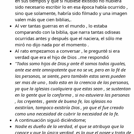
en sus tiempos y que si hubiese existido no hubiera
sido necesario escribir lo en esa época había ocurrido ,
sino que solamente, habría sido filmado y una imagen
valen más que cien biblias,.
Al ver tantas guerras en el mundo , lo estaba
comparando con la biblia, que narra tantas odiseas
ocurridas antes y después que el naciera, el sólo me
miró no dijo nada por el momento .
Al rato empezamos a conversar , le pregunté si era
verdad que era el hijo de Dios ..me respondió
"Todos somo hijos de Dios.y ante él somos todos iguales,
ante ese ente omnipotente que no se ve, pero en la fé de
las personas, se siente,.pero también estos seres pueden
ser mas de uno , todo esta en la creencia de las personas,
ya que la iglesias cualquiera que estas sean , se sustentan
en la gente que la conforma , si no estuviera las personas
, los creyentes , gente de buena fe, las iglesias no
existirían, tampoco existiría Dios , ya que el fue creado
como una necesidad de cubrir la necesidad de la fe.
A continuación siguió diciéndome;
Nadie es dueño de la verdad, el que se atribuya que la
conoce y que la única verdad, es la que el posee y trata de