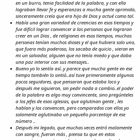
en un burro, tenia facilidad de la palabra, y con ella
lograban llevar fe y esperanzas a mucha gente oprimida,
sinceramente creía que era hijo de Dios y actué como tal.
Había una gran variedad de creencias en esos tiempos y
fue difícil lograr convencer a las personas que lograran
creer en un Dios , de religiones en esos tiempos, muchas
personas tenían muchos dioses y el que hubiera solo uno,
que fuera más poderoso, los sacaba de quicio , vieron en
mi un salvador, alguien que no tenía miedo y que daba
una paz interior con sus mensajes..
Bueno yo lo sentía así..y parece que mucha gente en ese
tiempo también lo sintió..así tuve primeramente algunos
pocos seguidores, que pensaron que estaba loco y
después me siguieron, sin pedir nada a cambio..el poder
de la palabra es algo muy convincente, sino pregúnteles
a los jefes de esas iglesias, que aglutinan gente , les
hablan y los convencen, pero comparados con ellos yo
solamente aglutinaba un pequeño porcentaje de ese
número ..
Después mi legado, que muchas veces entró malamente
con sangre, fueron más , piensa tu que en estos