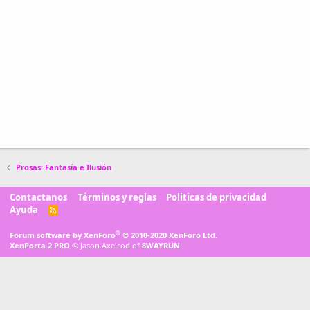
Prosas: Fantasía e Ilusión
Contactanos
Términos y reglas
Politicas de privacidad
Ayuda
R
S
S
®
Forum software by XenForo
© 2010-2020 XenForo Ltd.
XenPorta 2 PRO
© Jason Axelrod of
8WAYRUN