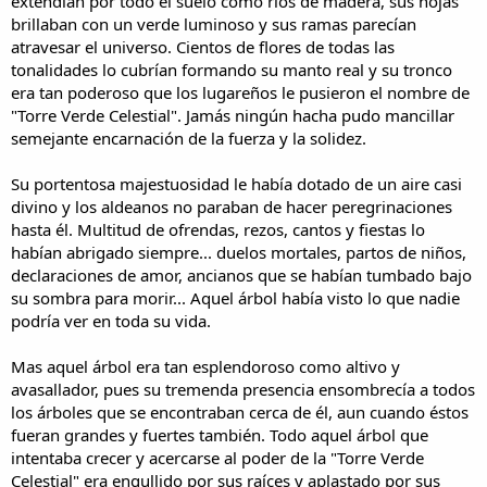
extendían por todo el suelo como ríos de madera, sus hojas
brillaban con un verde luminoso y sus ramas parecían
atravesar el universo. Cientos de flores de todas las
tonalidades lo cubrían formando su manto real y su tronco
era tan poderoso que los lugareños le pusieron el nombre de
"Torre Verde Celestial". Jamás ningún hacha pudo mancillar
semejante encarnación de la fuerza y la solidez.
Su portentosa majestuosidad le había dotado de un aire casi
divino y los aldeanos no paraban de hacer peregrinaciones
hasta él. Multitud de ofrendas, rezos, cantos y fiestas lo
habían abrigado siempre... duelos mortales, partos de niños,
declaraciones de amor, ancianos que se habían tumbado bajo
su sombra para morir... Aquel árbol había visto lo que nadie
podría ver en toda su vida.
Mas aquel árbol era tan esplendoroso como altivo y
avasallador, pues su tremenda presencia ensombrecía a todos
los árboles que se encontraban cerca de él, aun cuando éstos
fueran grandes y fuertes también. Todo aquel árbol que
intentaba crecer y acercarse al poder de la "Torre Verde
Celestial" era engullido por sus raíces y aplastado por sus