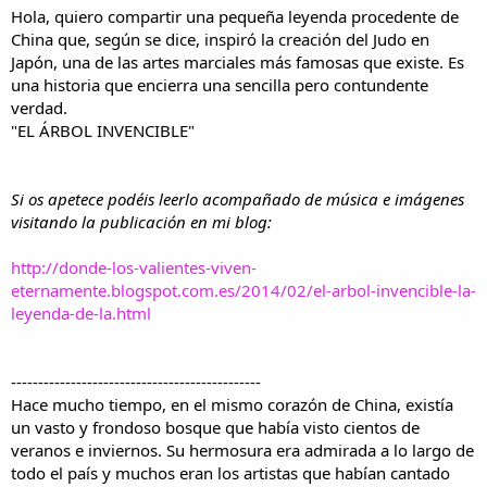
i
n
Hola, quiero compartir una pequeña leyenda procedente de
l
i
China que, según se dice, inspiró la creación del Judo en
o
c
Japón, una de las artes marciales más famosas que existe. Es
i
una historia que encierra una sencilla pero contundente
o
verdad.
"EL ÁRBOL INVENCIBLE"
Si os apetece podéis leerlo acompañado de música e imágenes
visitando la publicación en mi blog:
http://donde-los-valientes-viven-
eternamente.blogspot.com.es/2014/02/el-arbol-invencible-la-
leyenda-de-la.html
----------------------------------------------
Hace mucho tiempo, en el mismo corazón de China, existía
un vasto y frondoso bosque que había visto cientos de
veranos e inviernos. Su hermosura era admirada a lo largo de
todo el país y muchos eran los artistas que habían cantado