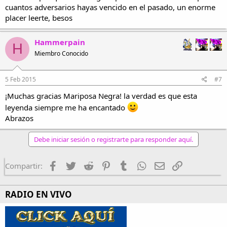
cuantos adversarios hayas vencido en el pasado, un enorme
placer leerte, besos
Hammerpain
H
Miembro Conocido
5 Feb 2015
#7
¡Muchas gracias Mariposa Negra! la verdad es que esta
leyenda siempre me ha encantado
Abrazos
Debe iniciar sesión o registrarte para responder aquí.
Facebook
Twitter
Reddit
Pinterest
Tumblr
WhatsApp
Email
Enlace
Compartir:
RADIO EN VIVO