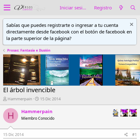
Iniciar sesión
Registro
Sabías que puedes registrarte o ingresar a tu cuenta
directamente desde facebook con el botón de facebook en
la parte superior de la página?
Prosas: Fantasía e Ilusión
El árbol invencible
A
F
Hammerpain
15 Dic 2014
u
e
t
c
Hammerpain
H
o
h
Miembro Conocido
r
a
d
d
e
e
15 Dic 2014
#1
h
i