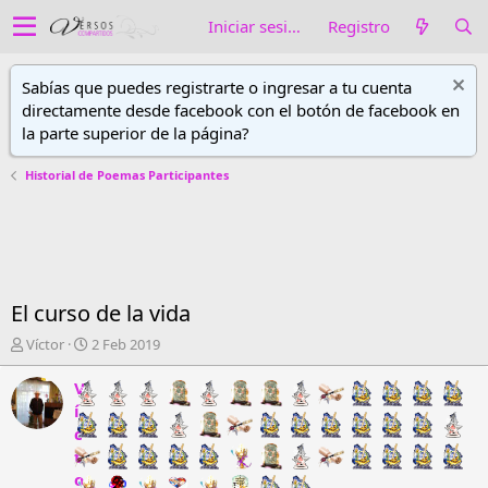
Iniciar sesión
Registro
Sabías que puedes registrarte o ingresar a tu cuenta
directamente desde facebook con el botón de facebook en
la parte superior de la página?
Historial de Poemas Participantes
El curso de la vida
A
F
Víctor
2 Feb 2019
u
e
t
c
V
o
h
í
r
a
c
d
d
t
e
e
o
h
i