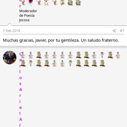
r
Moderador
de Poesía
Jocosa
7 Feb 2019
#7
Muchas gracias, Javier, por tu gentileza. Un saludo fraterno.
C
a
r
l
o
s
A
r
i
e
l
A
l