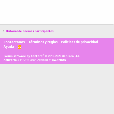
Historial de Poemas Participantes
Contactanos
Términos y reglas
Politicas de privacidad
Ayuda
R
S
S
®
Forum software by XenForo
© 2010-2020 XenForo Ltd.
XenPorta 2 PRO
© Jason Axelrod of
8WAYRUN