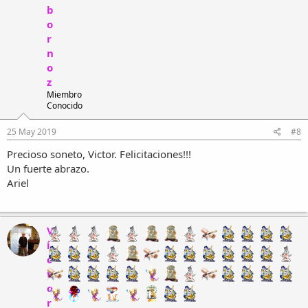
b
o
r
n
o
z
Miembro
Conocido
25 May 2019
#8
Precioso soneto, Victor. Felicitaciones!!!
Un fuerte abrazo.
Ariel
V
í
c
t
o
r