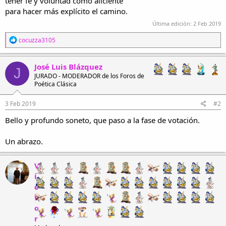
tener fe y voluntad como aliciente
para hacer más explícito el camino.
Última edición:
2 Feb 2019
R
cocuzza3105
e
a
c
José Luis Blázquez
J
c
JURADO - MODERADOR de los Foros de
i
Poética Clásica
o
n
e
3 Feb 2019
#2
s
Bello y profundo soneto, que paso a la fase de votación.
:
Un abrazo.
V
í
c
t
o
r