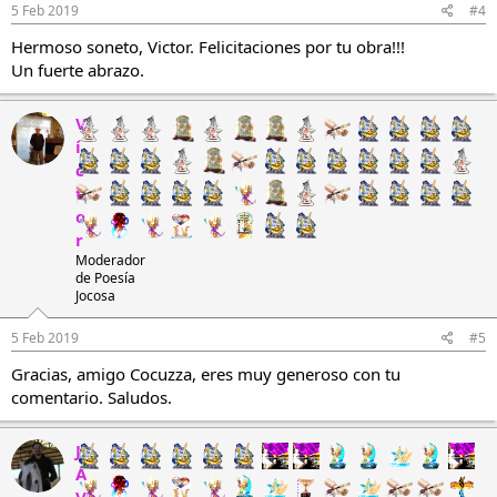
5 Feb 2019
#4
Hermoso soneto, Victor. Felicitaciones por tu obra!!!
Un fuerte abrazo.
V
í
c
t
o
r
Moderador
de Poesía
Jocosa
5 Feb 2019
#5
Gracias, amigo Cocuzza, eres muy generoso con tu
comentario. Saludos.
J
A