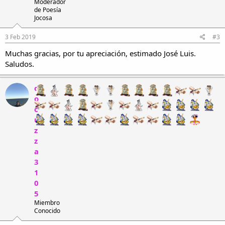
Moderador
de Poesía
Jocosa
3 Feb 2019
#3
Muchas gracias, por tu apreciación, estimado José Luis.
Saludos.
c
o
c
u
z
z
a
3
1
0
5
Miembro
Conocido