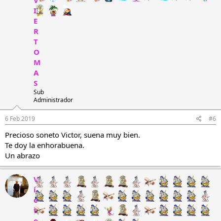
V
I
E
R
T
O
M
A
S
Sub
Administrador
6 Feb 2019
#6
Precioso soneto Victor, suena muy bien.
Te doy la enhorabuena.
Un abrazo
V
í
c
t
o