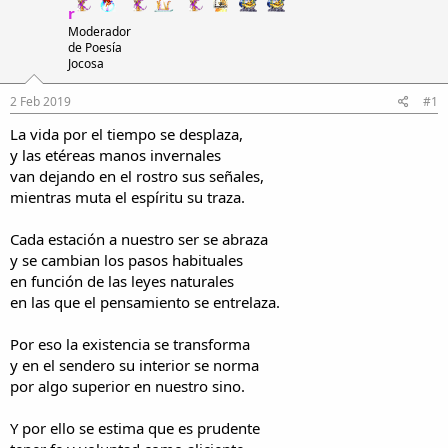
i
n
r
l
i
Moderador
o
c
de Poesía
Jocosa
i
o
2 Feb 2019
#1
La vida por el tiempo se desplaza,
y las etéreas manos invernales
van dejando en el rostro sus señales,
mientras muta el espíritu su traza.
Cada estación a nuestro ser se abraza
y se cambian los pasos habituales
en función de las leyes naturales
en las que el pensamiento se entrelaza.
Por eso la existencia se transforma
y en el sendero su interior se norma
por algo superior en nuestro sino.
Y por ello se estima que es prudente