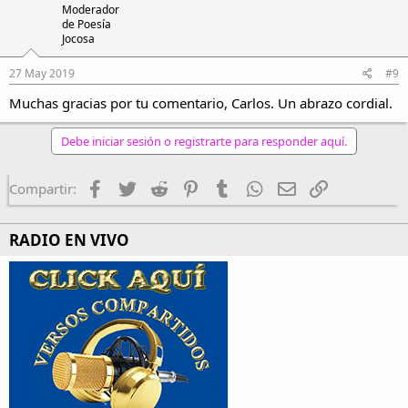
Moderador
de Poesía
Jocosa
27 May 2019
#9
Muchas gracias por tu comentario, Carlos. Un abrazo cordial.
Debe iniciar sesión o registrarte para responder aquí.
Facebook
Twitter
Reddit
Pinterest
Tumblr
WhatsApp
Email
Enlace
Compartir:
RADIO EN VIVO