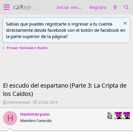
Iniciar sesión
Registro
Sabías que puedes registrarte o ingresar a tu cuenta
directamente desde facebook con el botón de facebook en
la parte superior de la página?
Prosas: Fantasía e Ilusión
El escudo del espartano (Parte 3: La Cripta de
los Caídos)
A
F
Hammerpain
23 Dic 2014
u
e
t
c
Hammerpain
H
o
h
Miembro Conocido
r
a
d
d