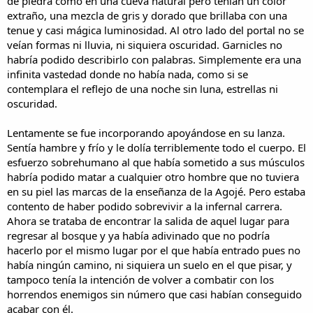
de piedra como en una cueva natural pero tenían un color
extraño, una mezcla de gris y dorado que brillaba con una
tenue y casi mágica luminosidad. Al otro lado del portal no se
veían formas ni lluvia, ni siquiera oscuridad. Garnicles no
habría podido describirlo con palabras. Simplemente era una
infinita vastedad donde no había nada, como si se
contemplara el reflejo de una noche sin luna, estrellas ni
oscuridad.
Lentamente se fue incorporando apoyándose en su lanza.
Sentía hambre y frío y le dolía terriblemente todo el cuerpo. El
esfuerzo sobrehumano al que había sometido a sus músculos
habría podido matar a cualquier otro hombre que no tuviera
en su piel las marcas de la enseñanza de la Agojé. Pero estaba
contento de haber podido sobrevivir a la infernal carrera.
Ahora se trataba de encontrar la salida de aquel lugar para
regresar al bosque y ya había adivinado que no podría
hacerlo por el mismo lugar por el que había entrado pues no
había ningún camino, ni siquiera un suelo en el que pisar, y
tampoco tenía la intención de volver a combatir con los
horrendos enemigos sin número que casi habían conseguido
acabar con él.