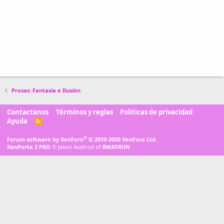
Prosas: Fantasía e Ilusión
Contactanos
Términos y reglas
Politicas de privacidad
Ayuda
R
S
S
®
Forum software by XenForo
© 2010-2020 XenForo Ltd.
XenPorta 2 PRO
© Jason Axelrod of
8WAYRUN