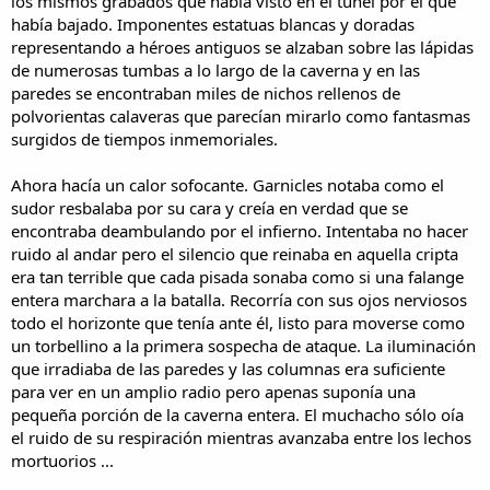
los mismos grabados que había visto en el túnel por el que
había bajado. Imponentes estatuas blancas y doradas
representando a héroes antiguos se alzaban sobre las lápidas
de numerosas tumbas a lo largo de la caverna y en las
paredes se encontraban miles de nichos rellenos de
polvorientas calaveras que parecían mirarlo como fantasmas
surgidos de tiempos inmemoriales.
Ahora hacía un calor sofocante. Garnicles notaba como el
sudor resbalaba por su cara y creía en verdad que se
encontraba deambulando por el infierno. Intentaba no hacer
ruido al andar pero el silencio que reinaba en aquella cripta
era tan terrible que cada pisada sonaba como si una falange
entera marchara a la batalla. Recorría con sus ojos nerviosos
todo el horizonte que tenía ante él, listo para moverse como
un torbellino a la primera sospecha de ataque. La iluminación
que irradiaba de las paredes y las columnas era suficiente
para ver en un amplio radio pero apenas suponía una
pequeña porción de la caverna entera. El muchacho sólo oía
el ruido de su respiración mientras avanzaba entre los lechos
mortuorios ...