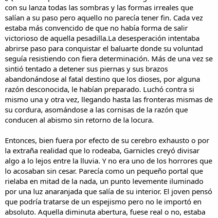
con su lanza todas las sombras y las formas irreales que
salían a su paso pero aquello no parecía tener fin. Cada vez
estaba más convencido de que no había forma de salir
victorioso de aquella pesadilla.La desesperación intentaba
abrirse paso para conquistar el baluarte donde su voluntad
seguía resistiendo con fiera determinación. Más de una vez se
sintió tentado a detener sus piernas y sus brazos
abandonándose al fatal destino que los dioses, por alguna
razón desconocida, le habían preparado. Luchó contra si
mismo una y otra vez, llegando hasta las fronteras mismas de
su cordura, asomándose a las cornisas de la razón que
conducen al abismo sin retorno de la locura.
Entonces, bien fuera por efecto de su cerebro exhausto o por
la extraña realidad que lo rodeaba, Garnicles creyó divisar
algo a lo lejos entre la lluvia. Y no era uno de los horrores que
lo acosaban sin cesar. Parecía como un pequeño portal que
rielaba en mitad de la nada, un punto levemente iluminado
por una luz anaranjada que salía de su interior. El joven pensó
que podría tratarse de un espejismo pero no le importó en
absoluto. Aquella diminuta abertura, fuese real o no, estaba