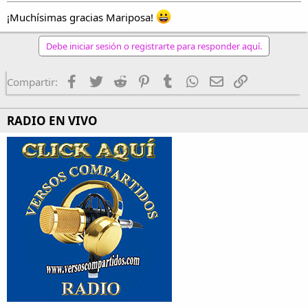
¡Muchísimas gracias Mariposa!
Debe iniciar sesión o registrarte para responder aquí.
Facebook
Twitter
Reddit
Pinterest
Tumblr
WhatsApp
Email
Enlace
Compartir:
RADIO EN VIVO