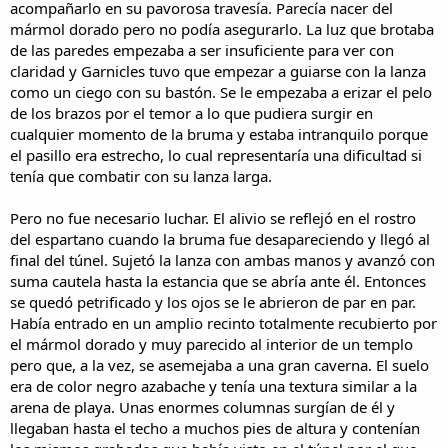
acompañarlo en su pavorosa travesía. Parecía nacer del
mármol dorado pero no podía asegurarlo. La luz que brotaba
de las paredes empezaba a ser insuficiente para ver con
claridad y Garnicles tuvo que empezar a guiarse con la lanza
como un ciego con su bastón. Se le empezaba a erizar el pelo
de los brazos por el temor a lo que pudiera surgir en
cualquier momento de la bruma y estaba intranquilo porque
el pasillo era estrecho, lo cual representaría una dificultad si
tenía que combatir con su lanza larga.
Pero no fue necesario luchar. El alivio se reflejó en el rostro
del espartano cuando la bruma fue desapareciendo y llegó al
final del túnel. Sujetó la lanza con ambas manos y avanzó con
suma cautela hasta la estancia que se abría ante él. Entonces
se quedó petrificado y los ojos se le abrieron de par en par.
Había entrado en un amplio recinto totalmente recubierto por
el mármol dorado y muy parecido al interior de un templo
pero que, a la vez, se asemejaba a una gran caverna. El suelo
era de color negro azabache y tenía una textura similar a la
arena de playa. Unas enormes columnas surgían de él y
llegaban hasta el techo a muchos pies de altura y contenían