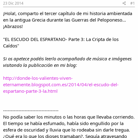
e
e
23 Dic 2014
#1
h
i
i
n
¡Hola!, comparto el tercer capítulo de mi historia ambientada
l
i
en la antigua Grecia durante las Guerras del Peloponeso...
o
c
¡Abrazos!
i
o
"EL ESCUDO DEL ESPARTANO- Parte 3: La Cripta de los
Caídos"
Si os apetece podéis leerlo acompañado de música e imágenes
visitando la publicación en mi blog:
http://donde-los-valientes-viven-
eternamente.blogspot.com.es/2014/04/el-escudo-del-
espartano-parte-3-la.html
------------------------------------
No podía saber los minutos o las horas que llevaba corriendo.
El tiempo se había esfumado, había sido engullido por la
esfera de oscuridad y lluvia que lo rodeaba sin darle tregua.
¿Qué era lo que los dioses tramaban?. Seguía atravesando