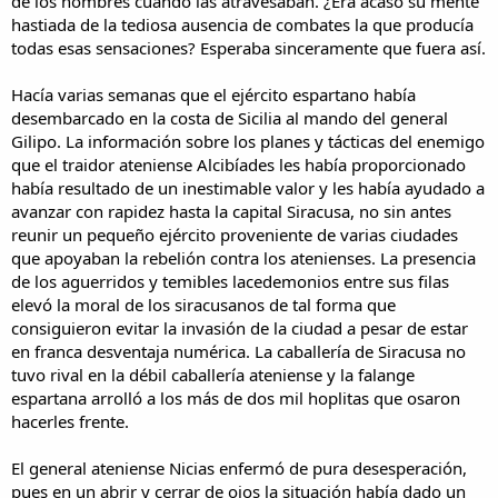
de los hombres cuando las atravesaban. ¿Era acaso su mente
hastiada de la tediosa ausencia de combates la que producía
todas esas sensaciones? Esperaba sinceramente que fuera así.
Hacía varias semanas que el ejército espartano había
desembarcado en la costa de Sicilia al mando del general
Gilipo. La información sobre los planes y tácticas del enemigo
que el traidor ateniense Alcibíades les había proporcionado
había resultado de un inestimable valor y les había ayudado a
avanzar con rapidez hasta la capital Siracusa, no sin antes
reunir un pequeño ejército proveniente de varias ciudades
que apoyaban la rebelión contra los atenienses. La presencia
de los aguerridos y temibles lacedemonios entre sus filas
elevó la moral de los siracusanos de tal forma que
consiguieron evitar la invasión de la ciudad a pesar de estar
en franca desventaja numérica. La caballería de Siracusa no
tuvo rival en la débil caballería ateniense y la falange
espartana arrolló a los más de dos mil hoplitas que osaron
hacerles frente.
El general ateniense Nicias enfermó de pura desesperación,
pues en un abrir y cerrar de ojos la situación había dado un