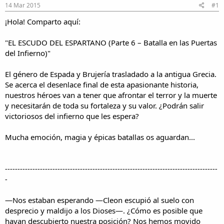
e
e
14 Mar 2015
#1
h
i
i
n
¡Hola! Comparto aquí:
l
i
o
c
"EL ESCUDO DEL ESPARTANO (Parte 6 – Batalla en las Puertas
i
del Infierno)"
o
El género de Espada y Brujería trasladado a la antigua Grecia.
Se acerca el desenlace final de esta apasionante historia,
nuestros héroes van a tener que afrontar el terror y la muerte
y necesitarán de toda su fortaleza y su valor. ¿Podrán salir
victoriosos del infierno que les espera?
Mucha emoción, magia y épicas batallas os aguardan...
-------------------------------------------------------------------------------------
-
—Nos estaban esperando —Cleon escupió al suelo con
desprecio y maldijo a los Dioses—. ¿Cómo es posible que
hayan descubierto nuestra posición? Nos hemos movido