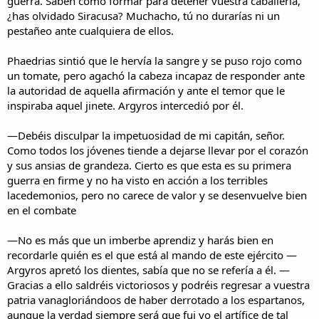
guerra. Saben como formar para detener vuestra caballería,
¿has olvidado Siracusa? Muchacho, tú no durarías ni un
pestañeo ante cualquiera de ellos.
Phaedrias sintió que le hervía la sangre y se puso rojo como
un tomate, pero agachó la cabeza incapaz de responder ante
la autoridad de aquella afirmación y ante el temor que le
inspiraba aquel jinete. Argyros intercedió por él.
—Debéis disculpar la impetuosidad de mi capitán, señor.
Como todos los jóvenes tiende a dejarse llevar por el corazón
y sus ansias de grandeza. Cierto es que esta es su primera
guerra en firme y no ha visto en acción a los terribles
lacedemonios, pero no carece de valor y se desenvuelve bien
en el combate
—No es más que un imberbe aprendiz y harás bien en
recordarle quién es el que está al mando de este ejército —
Argyros apretó los dientes, sabía que no se refería a él. —
Gracias a ello saldréis victoriosos y podréis regresar a vuestra
patria vanagloriándoos de haber derrotado a los espartanos,
aunque la verdad siempre será que fui yo el artífice de tal