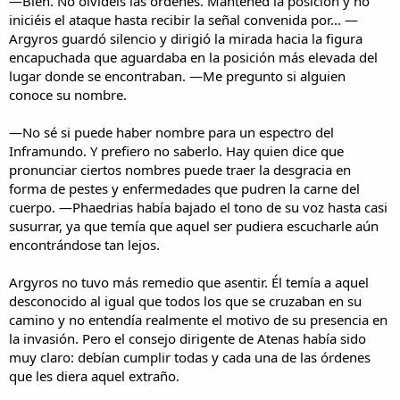
—Bien. No olvidéis las órdenes. Mantened la posición y no
iniciéis el ataque hasta recibir la señal convenida por... —
Argyros guardó silencio y dirigió la mirada hacia la figura
encapuchada que aguardaba en la posición más elevada del
lugar donde se encontraban. —Me pregunto si alguien
conoce su nombre.
—No sé si puede haber nombre para un espectro del
Inframundo. Y prefiero no saberlo. Hay quien dice que
pronunciar ciertos nombres puede traer la desgracia en
forma de pestes y enfermedades que pudren la carne del
cuerpo. —Phaedrias había bajado el tono de su voz hasta casi
susurrar, ya que temía que aquel ser pudiera escucharle aún
encontrándose tan lejos.
Argyros no tuvo más remedio que asentir. Él temía a aquel
desconocido al igual que todos los que se cruzaban en su
camino y no entendía realmente el motivo de su presencia en
la invasión. Pero el consejo dirigente de Atenas había sido
muy claro: debían cumplir todas y cada una de las órdenes
que les diera aquel extraño.