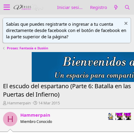
Iniciar sesión
Registro
Sabías que puedes registrarte o ingresar a tu cuenta
directamente desde facebook con el botón de facebook en
la parte superior de la página?
Prosas: Fantasía e Ilusión
El escudo del espartano (Parte 6: Batalla en las
Puertas del Infierno)
A
F
Hammerpain
14 Mar 2015
u
e
t
c
Hammerpain
H
o
h
Miembro Conocido
r
a
d
d