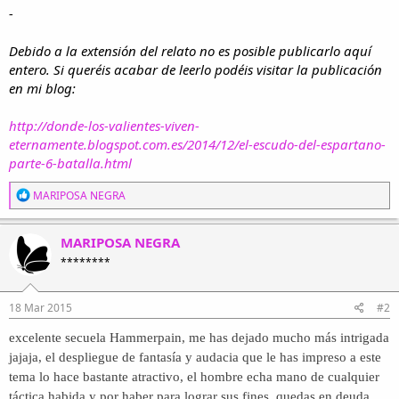
-
Debido a la extensión del relato no es posible publicarlo aquí
entero. Si queréis acabar de leerlo podéis visitar la publicación
en mi blog:
http://donde-los-valientes-viven-
eternamente.blogspot.com.es/2014/12/el-escudo-del-espartano-
parte-6-batalla.html
R
MARIPOSA NEGRA
e
a
c
MARIPOSA NEGRA
c
********
i
o
n
e
18 Mar 2015
#2
s
:
excelente secuela Hammerpain, me has dejado mucho más intrigada
jajaja, el despliegue de fantasía y audacia que le has impreso a este
tema lo hace bastante atractivo, el hombre echa mano de cualquier
táctica habida y por haber para lograr sus fines, quedas en deuda