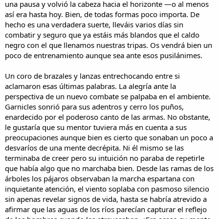
una pausa y volvió la cabeza hacia el horizonte —o al menos
así era hasta hoy. Bien, de todas formas poco importa. De
hecho es una verdadera suerte, lleváis varios días sin
combatir y seguro que ya estáis más blandos que el caldo
negro con el que llenamos nuestras tripas. Os vendrá bien un
poco de entrenamiento aunque sea ante esos pusilánimes.
Un coro de brazales y lanzas entrechocando entre si
aclamaron esas últimas palabras. La alegría ante la
perspectiva de un nuevo combate se palpaba en el ambiente.
Garnicles sonrió para sus adentros y cerro los puños,
enardecido por el poderoso canto de las armas. No obstante,
le gustaría que su mentor tuviera más en cuenta a sus
preocupaciones aunque bien es cierto que sonaban un poco a
desvaríos de una mente decrépita. Ni él mismo se las
terminaba de creer pero su intuición no paraba de repetirle
que había algo que no marchaba bien. Desde las ramas de los
árboles los pájaros observaban la marcha espartana con
inquietante atención, el viento soplaba con pasmoso silencio
sin apenas revelar signos de vida, hasta se habría atrevido a
afirmar que las aguas de los ríos parecían capturar el reflejo