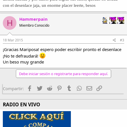
con el desenlace jaja, un enorme placer leerte, besos
Hammerpain
H
Miembro Conocido
18 Mar 2015
#3
¡Gracias Mariposa! espero poder escribir pronto el desenlace
¡No te defraudará!
Un beso muy grande
Debe iniciar sesión o registrarte para responder aquí.
Facebook
Twitter
Reddit
Pinterest
Tumblr
WhatsApp
Email
Enlace
Compartir:
RADIO EN VIVO