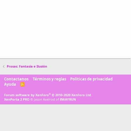
Prosas: Fantasía e Ilusión
Contactanos
Términos y reglas
Politicas de privacidad
Ayuda
R
S
S
®
Forum software by XenForo
© 2010-2020 XenForo Ltd.
XenPorta 2 PRO
© Jason Axelrod of
8WAYRUN