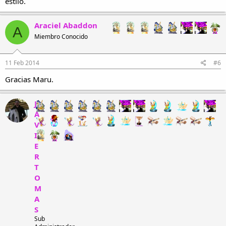
estilo.
Araciel Abaddon
A
Miembro Conocido
11 Feb 2014
#6
Gracias Maru.
J
A
V
I
E
R
T
O
M
A
S
Sub