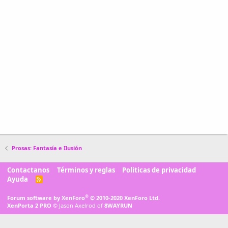
Prosas: Fantasía e Ilusión
Contactanos
Términos y reglas
Politicas de privacidad
Ayuda
R
S
S
®
Forum software by XenForo
© 2010-2020 XenForo Ltd.
XenPorta 2 PRO
© Jason Axelrod of
8WAYRUN