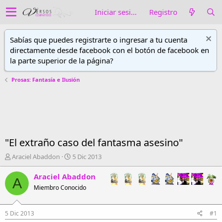
Iniciar sesión
Registro
Sabías que puedes registrarte o ingresar a tu cuenta
directamente desde facebook con el botón de facebook en
la parte superior de la página?
Prosas: Fantasía e Ilusión
"El extraño caso del fantasma asesino"
A
F
Araciel Abaddon
5 Dic 2013
u
e
t
c
Araciel Abaddon
A
o
h
Miembro Conocido
r
a
d
d
e
e
5 Dic 2013
#1
h
i