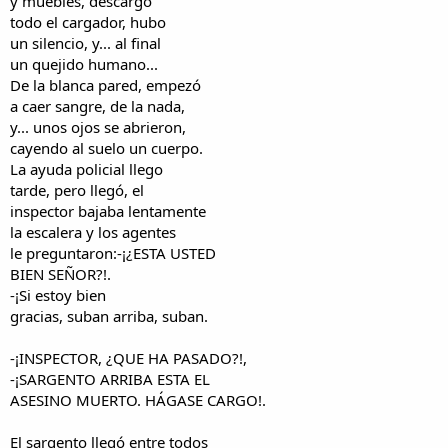
y muebles, descargó
todo el cargador, hubo
un silencio, y... al final
un quejido humano...
De la blanca pared, empezó
a caer sangre, de la nada,
y... unos ojos se abrieron,
cayendo al suelo un cuerpo.
La ayuda policial llego
tarde, pero llegó, el
inspector bajaba lentamente
la escalera y los agentes
le preguntaron:-¡¿ESTA USTED
BIEN SEÑOR?!.
-¡Si estoy bien
gracias, suban arriba, suban.
-¡INSPECTOR, ¿QUE HA PASADO?!,
-¡SARGENTO ARRIBA ESTA EL
ASESINO MUERTO. HÁGASE CARGO!.
El sargento llegó entre todos