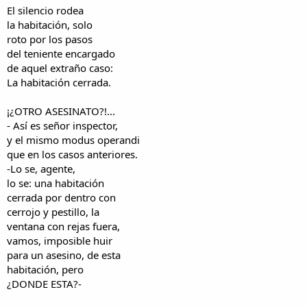
i
n
El silencio rodea
l
i
la habitación, solo
o
c
roto por los pasos
i
del teniente encargado
o
de aquel extraño caso:
La habitación cerrada.
¡¿OTRO ASESINATO?!...
- Así es señor inspector,
y el mismo modus operandi
que en los casos anteriores.
-Lo se, agente,
lo se: una habitación
cerrada por dentro con
cerrojo y pestillo, la
ventana con rejas fuera,
vamos, imposible huir
para un asesino, de esta
habitación, pero
¿DONDE ESTA?-