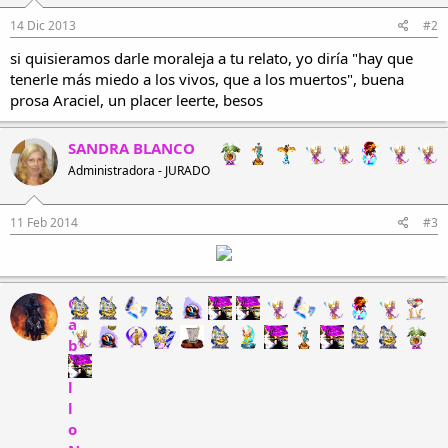
14 Dic 2013
#2
si quisieramos darle moraleja a tu relato, yo diría "hay que
tenerle más miedo a los vivos, que a los muertos", buena
prosa Araciel, un placer leerte, besos
SANDRA BLANCO
Administradora - JURADO
11 Feb 2014
#3
C
a
b
a
l
l
o