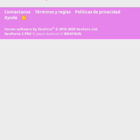
Contactanos
Términos y reglas
Politicas de privacidad
Ayuda
R
S
S
®
Forum software by XenForo
© 2010-2020 XenForo Ltd.
XenPorta 2 PRO
© Jason Axelrod of
8WAYRUN