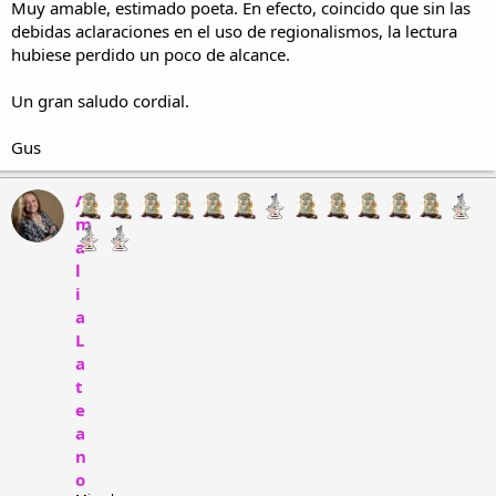
Muy amable, estimado poeta. En efecto, coincido que sin las
:
debidas aclaraciones en el uso de regionalismos, la lectura
hubiese perdido un poco de alcance.
Un gran saludo cordial.
Gus
A
m
a
l
i
a
L
a
t
e
a
n
o