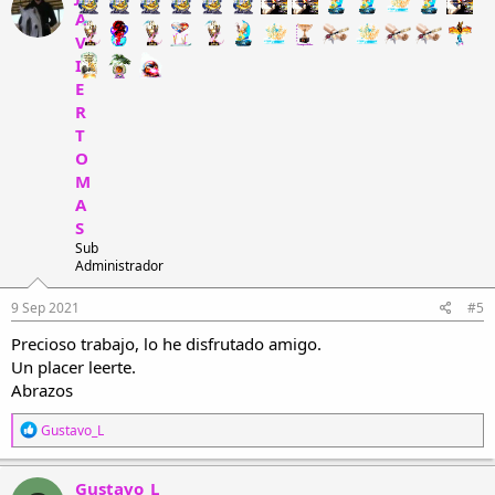
c
A
i
V
o
n
I
e
E
s
R
:
T
O
M
A
S
Sub
Administrador
9 Sep 2021
#5
Precioso trabajo, lo he disfrutado amigo.
Un placer leerte.
Abrazos
R
Gustavo_L
e
a
c
Gustavo_L