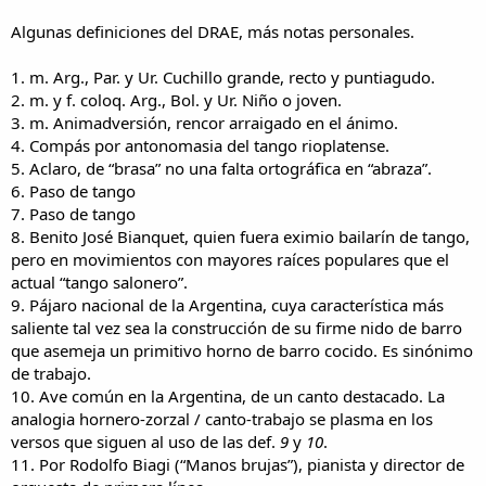
Algunas definiciones del DRAE, más notas personales.
1. m. Arg., Par. y Ur. Cuchillo grande, recto y puntiagudo.
2. m. y f. coloq. Arg., Bol. y Ur. Niño o joven.
3. m. Animadversión, rencor arraigado en el ánimo.
4. Compás por antonomasia del tango rioplatense.
5. Aclaro, de “brasa” no una falta ortográfica en “abraza”.
6. Paso de tango
7. Paso de tango
8. Benito José Bianquet, quien fuera eximio bailarín de tango,
pero en movimientos con mayores raíces populares que el
actual “tango salonero”.
9. Pájaro nacional de la Argentina, cuya característica más
saliente tal vez sea la construcción de su firme nido de barro
que asemeja un primitivo horno de barro cocido. Es sinónimo
de trabajo.
10. Ave común en la Argentina, de un canto destacado. La
analogia hornero-zorzal / canto-trabajo se plasma en los
versos que siguen al uso de las def.
9
y
10
.
11. Por Rodolfo Biagi (“Manos brujas”), pianista y director de