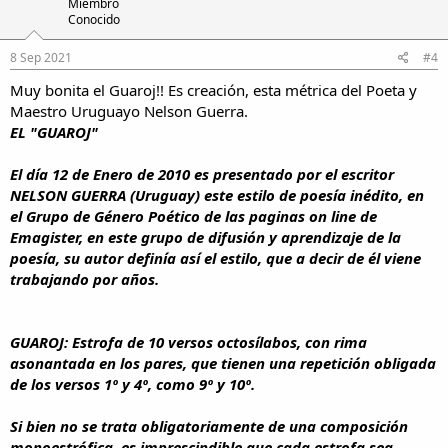
Miembro
Conocido
8 Sep 2021
#4
Muy bonita el Guaroj!! Es creación, esta métrica del Poeta y
Maestro Uruguayo Nelson Guerra.
EL "GUAROJ"
El día 12 de Enero de 2010 es presentado por el escritor
NELSON GUERRA (Uruguay) este estilo de poesía inédito, en
el Grupo de Género Poético de las paginas on line de
Emagister, en este grupo de difusión y aprendizaje de la
poesía, su autor definía así el estilo, que a decir de él viene
trabajando por años.
GUAROJ: Estrofa de 10 versos octosílabos, con rima
asonantada en los pares, que tienen una repetición obligada
de los versos 1º y 4º, como 9º y 10º.
Si bien no se trata obligatoriamente de una composición
monoestrófica, es imprescindible que cada estrofa sea