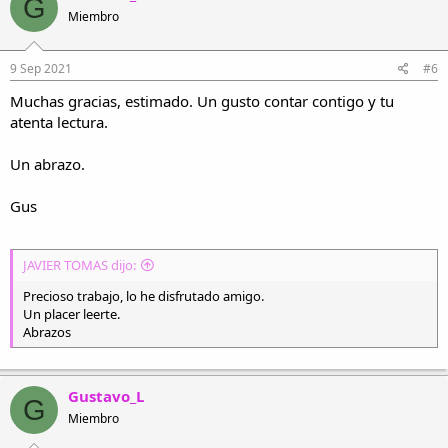
G
c
Miembro
i
o
n
e
9 Sep 2021
#6
s
Muchas gracias, estimado. Un gusto contar contigo y tu
:
atenta lectura.
Un abrazo.
Gus
JAVIER TOMAS dijo:
Precioso trabajo, lo he disfrutado amigo.
Un placer leerte.
Abrazos
Gustavo_L
G
Miembro