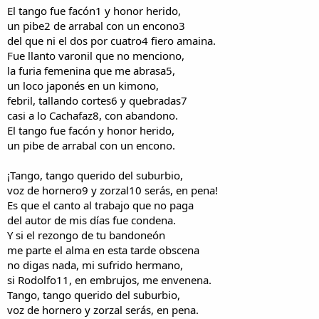
i
n
El tango fue facón1 y honor herido,
l
i
un pibe2 de arrabal con un encono3
o
c
del que ni el dos por cuatro4 fiero amaina.
i
Fue llanto varonil que no menciono,
o
la furia femenina que me abrasa5,
un loco japonés en un kimono,
febril, tallando cortes6 y quebradas7
casi a lo Cachafaz8, con abandono.
El tango fue facón y honor herido,
un pibe de arrabal con un encono.
¡Tango, tango querido del suburbio,
voz de hornero9 y zorzal10 serás, en pena!
Es que el canto al trabajo que no paga
del autor de mis días fue condena.
Y si el rezongo de tu bandoneón
me parte el alma en esta tarde obscena
no digas nada, mi sufrido hermano,
si Rodolfo11, en embrujos, me envenena.
Tango, tango querido del suburbio,
voz de hornero y zorzal serás, en pena.