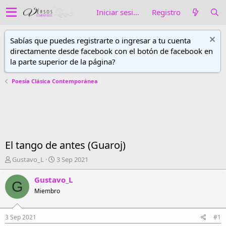
Iniciar sesión
Registro
Sabías que puedes registrarte o ingresar a tu cuenta
directamente desde facebook con el botón de facebook en
la parte superior de la página?
Poesía Clásica Contemporánea
El tango de antes (Guaroj)
A
F
Gustavo_L
3 Sep 2021
u
e
t
c
Gustavo_L
G
o
h
Miembro
r
a
d
d
e
e
3 Sep 2021
#1
h
i