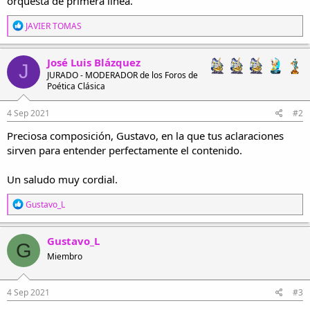
orquesta de primera línea.
R
JAVIER TOMAS
e
a
c
José Luis Blázquez
J
c
JURADO - MODERADOR de los Foros de
i
Poética Clásica
o
n
e
4 Sep 2021
#2
s
Preciosa composición, Gustavo, en la que tus aclaraciones
:
sirven para entender perfectamente el contenido.
Un saludo muy cordial.
R
Gustavo_L
e
a
c
Gustavo_L
G
c
Miembro
i
o
n
e
4 Sep 2021
#3
s