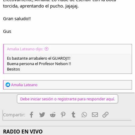
torcida, aprentando el pucho. Jajajaj.
Gran saludo!!
Gus
Amalia Lateano dijo:
Es bastante arrabalero el GUAROJ!!!
Buena persona el Profesor Nelson !!
Besitos
R
Amalia Lateano
e
a
c
Debe iniciar sesión o registrarte para responder aquí.
c
i
o
Facebook
Twitter
Reddit
Pinterest
Tumblr
WhatsApp
Email
Enlace
Compartir:
n
e
s
RADIO EN VIVO
: