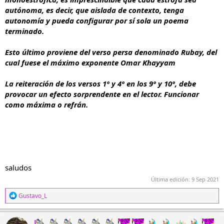
autónoma, es decir, que aislada de contexto, tenga
autonomía y pueda configurar por sí sola un poema
terminado.
Esto último proviene del verso persa denominado Rubay, del
cual fuese el máximo exponente Omar Khayyam
La reiteración de los versos 1º y 4º en los 9º y 10º, debe
provocar un efecto sorprendente en el lector. Funcionar
como máxima o refrán.
saludos
Última edición:
9 Sep 2021
R
Gustavo_L
e
a
c
J