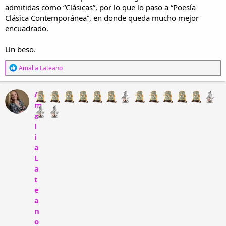
admitidas como “Clásicas”, por lo que lo paso a “Poesía
Clásica Contemporánea”, en donde queda mucho mejor
encuadrado.
Un beso.
R
Amalia Lateano
e
a
c
A
c
m
i
a
o
n
l
e
i
s
a
:
L
a
t
e
a
n
o