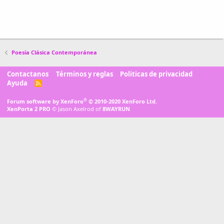
Poesía Clásica Contemporánea
Contactanos
Términos y reglas
Politicas de privacidad
Ayuda
R
S
S
®
Forum software by XenForo
© 2010-2020 XenForo Ltd.
XenPorta 2 PRO
© Jason Axelrod of
8WAYRUN