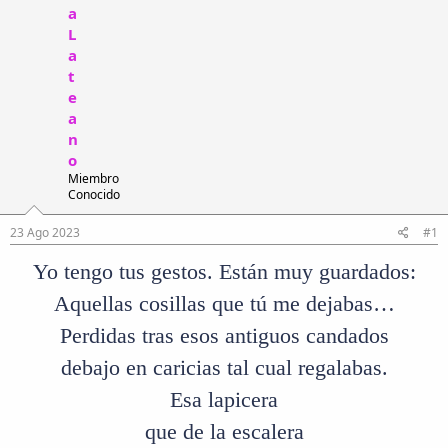
i
n
a
l
i
L
o
c
a
i
t
o
e
a
n
o
Miembro
Conocido
23 Ago 2023
#1
Yo tengo tus gestos. Están muy guardados:
Aquellas cosillas que tú me dejabas…
Perdidas tras esos antiguos candados
debajo en caricias tal cual regalabas.
Esa lapicera
que de la escalera