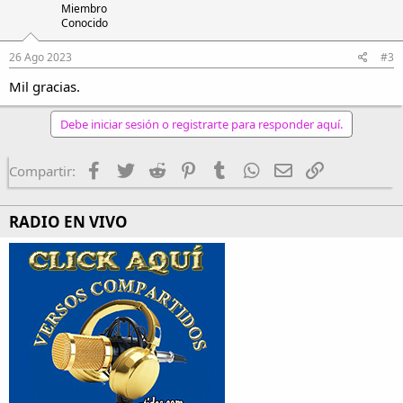
Miembro
Conocido
26 Ago 2023
#3
Mil gracias.
Debe iniciar sesión o registrarte para responder aquí.
Facebook
Twitter
Reddit
Pinterest
Tumblr
WhatsApp
Email
Enlace
Compartir:
RADIO EN VIVO