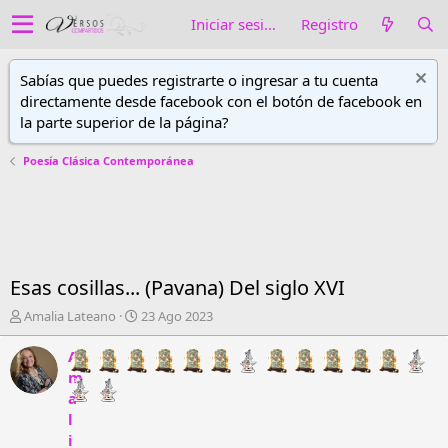
Iniciar sesión
Registro
Sabías que puedes registrarte o ingresar a tu cuenta
directamente desde facebook con el botón de facebook en
la parte superior de la página?
Poesía Clásica Contemporánea
Esas cosillas... (Pavana) Del siglo XVI
A
F
Amalia Lateano
23 Ago 2023
u
e
t
c
A
o
h
m
r
a
a
d
d
l
e
e
i
h
i