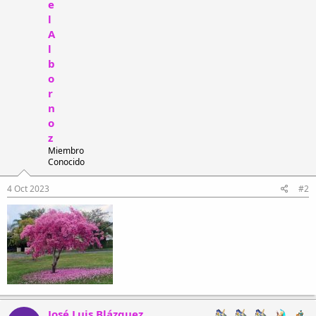
e
l
A
l
b
o
r
n
o
z
Miembro
Conocido
4 Oct 2023
#2
José Luis Blázquez