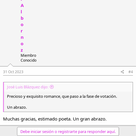
A
l
b
o
r
n
o
z
Miembro
Conocido
31 Oct 2023
#4
José Luis Blázquez dijo:
Precioso y exquisito romance, que paso a la fase de votación.
Un abrazo.
Muchas gracias, estimado poeta. Un gran abrazo.
Debe iniciar sesión o registrarte para responder aquí.