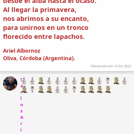
desde el alba hasta el ocaso.
Al llegar la primavera,
nos abrimos a su encanto,
para unirnos en un tronco
florecido entre lapachos.
Ariel Albornoz
Oliva, Córdoba (Argentina).
Última edición:
4 Oct 2023
C
a
r
l
o
s
A
r
i