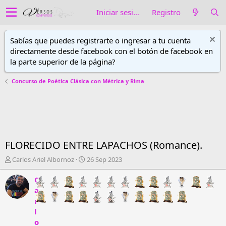
Iniciar sesión
Registro
Sabías que puedes registrarte o ingresar a tu cuenta
directamente desde facebook con el botón de facebook en
la parte superior de la página?
Concurso de Poética Clásica con Métrica y Rima
FLORECIDO ENTRE LAPACHOS (Romance).
A
F
Carlos Ariel Albornoz
26 Sep 2023
u
e
t
c
C
o
h
a
r
a
r
d
d
l
e
e
o
h
i