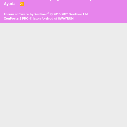
Ayuda
R
S
S
®
Forum software by XenForo
© 2010-2020 XenForo Ltd.
XenPorta 2 PRO
© Jason Axelrod of
8WAYRUN