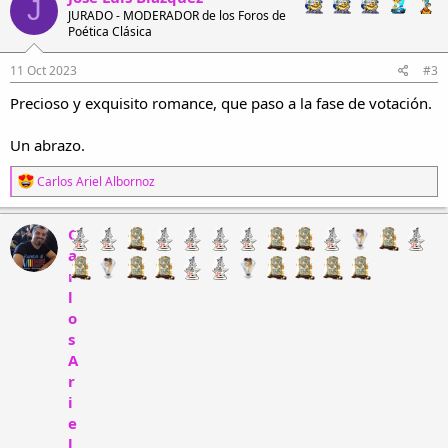
J
JURADO - MODERADOR de los Foros de
Poética Clásica
11 Oct 2023
#3
Precioso y exquisito romance, que paso a la fase de votación.
Un abrazo.
R
Carlos Ariel Albornoz
e
a
c
C
c
a
i
r
o
n
l
e
o
s
s
:
A
r
i
e
l