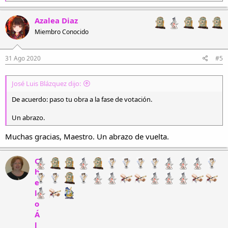
e
a
c
Azalea Diaz
c
Miembro Conocido
i
o
n
e
31 Ago 2020
#5
s
:
José Luis Blázquez dijo:
De acuerdo: paso tu obra a la fase de votación.
Un abrazo.
Muchas gracias, Maestro. Un abrazo de vuelta.
C
h
e
l
o
Á
l