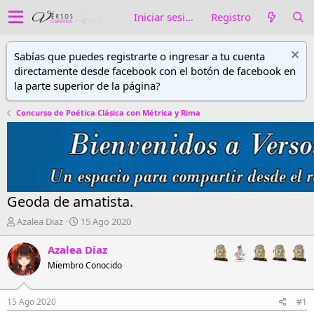
Iniciar sesión
Registro
Sabías que puedes registrarte o ingresar a tu cuenta
directamente desde facebook con el botón de facebook en
la parte superior de la página?
Concurso de Poética Clásica con Métrica y Rima
Geoda de amatista.
A
F
Azalea Diaz
15 Ago 2020
u
e
t
c
Azalea Diaz
o
h
Miembro Conocido
r
a
d
d
e
e
15 Ago 2020
#1
h
i