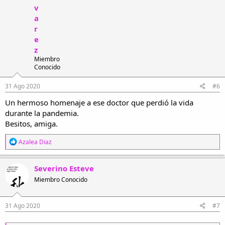
v
a
r
e
z
Miembro
Conocido
31 Ago 2020
#6
Un hermoso homenaje a ese doctor que perdió la vida
durante la pandemia.
Besitos, amiga.
R
Azalea Diaz
e
a
c
Severino Esteve
c
Miembro Conocido
i
o
n
e
31 Ago 2020
#7
s
: