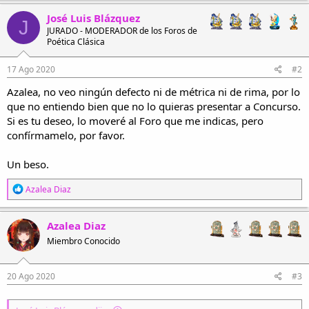
a
c
José Luis Blázquez
J
c
JURADO - MODERADOR de los Foros de
i
Poética Clásica
o
n
e
17 Ago 2020
#2
s
Azalea, no veo ningún defecto ni de métrica ni de rima, por lo
:
que no entiendo bien que no lo quieras presentar a Concurso.
Si es tu deseo, lo moveré al Foro que me indicas, pero
confírmamelo, por favor.
Un beso.
R
Azalea Diaz
e
a
c
Azalea Diaz
c
Miembro Conocido
i
o
n
e
20 Ago 2020
#3
s
: