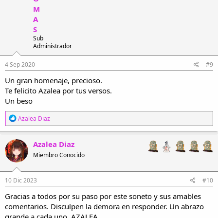
M
A
S
Sub
Administrador
4 Sep 2020
#9
Un gran homenaje, precioso.
Te felicito Azalea por tus versos.
Un beso
R
Azalea Diaz
e
a
c
Azalea Diaz
c
Miembro Conocido
i
o
n
e
10 Dic 2023
#10
s
Gracias a todos por su paso por este soneto y sus amables
:
comentarios. Disculpen la demora en responder. Un abrazo
grande a cada uno. AZALEA.