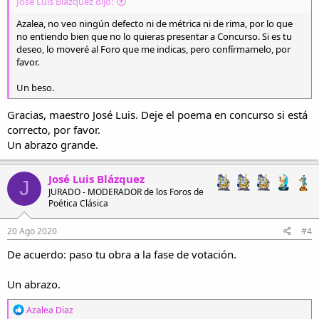
José Luis Blázquez dijo:
Azalea, no veo ningún defecto ni de métrica ni de rima, por lo que
no entiendo bien que no lo quieras presentar a Concurso. Si es tu
deseo, lo moveré al Foro que me indicas, pero confírmamelo, por
favor.
Un beso.
Gracias, maestro José Luis. Deje el poema en concurso si está
correcto, por favor.
Un abrazo grande.
José Luis Blázquez
J
JURADO - MODERADOR de los Foros de
Poética Clásica
20 Ago 2020
#4
De acuerdo: paso tu obra a la fase de votación.
Un abrazo.
R
Azalea Diaz