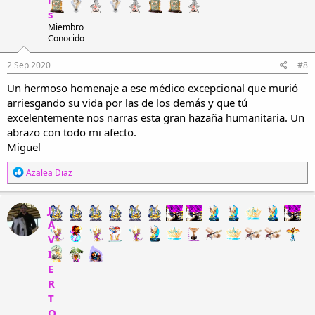
s
s
:
por la salud de otros como fiera.
Miembro
La piedra se apagó en el invierno,
Conocido
serán sus frutos flor de primavera.
2 Sep 2020
#8
Azalea.
Un hermoso homenaje a ese médico excepcional que murió
Pueden pasar el poema a Poesía con métrica y rima, por favor.
arriesgando su vida por las de los demás y que tú
.
excelentemente nos narras esta gran hazaña humanitaria. Un
Geoda: Cavidad de una roca cuyas paredes están cubiertas de
abrazo con todo mi afecto.
minerales más o menos cristalizados proyectados hacia dentro.
Miguel
Agradezco las correcciones a los errores que pueda tener el poema.
R
Azalea Diaz
e
a
c
J
c
A
i
V
o
n
I
e
E
s
R
:
T
O