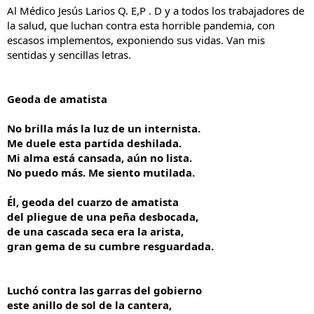
i
n
Al Médico Jesús Larios Q. E,P . D y a todos los trabajadores de
l
i
la salud, que luchan contra esta horrible pandemia, con
o
c
escasos implementos, exponiendo sus vidas. Van mis
i
sentidas y sencillas letras.
o
Geoda de amatista
No brilla más la luz de un internista.
Me duele esta partida deshilada.
Mi alma está cansada, aún no lista.
No puedo más. Me siento mutilada.
Él, geoda del cuarzo de amatista
del pliegue de una peña desbocada,
de una cascada seca era la arista,
gran gema de su cumbre resguardada.
Luchó contra las garras del gobierno
este anillo de sol de la cantera,