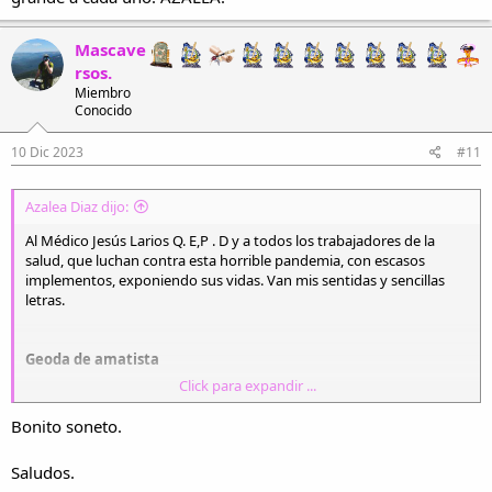
Mascave
rsos.
Miembro
Conocido
10 Dic 2023
#11
Azalea Diaz dijo:
Al Médico Jesús Larios Q. E,P . D y a todos los trabajadores de la
salud, que luchan contra esta horrible pandemia, con escasos
implementos, exponiendo sus vidas. Van mis sentidas y sencillas
letras.
Geoda de amatista
Click para expandir ...
No brilla más la luz de un internista.
Me duele esta partida deshilada.
Bonito soneto.
Mi alma está cansada, aún no lista.
No puedo más. Me siento mutilada.
Saludos.