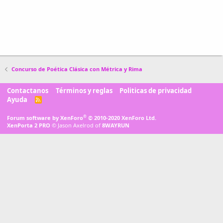
Concurso de Poética Clásica con Métrica y Rima
Contactanos
Términos y reglas
Politicas de privacidad
Ayuda
R
S
S
®
Forum software by XenForo
© 2010-2020 XenForo Ltd.
XenPorta 2 PRO
© Jason Axelrod of
8WAYRUN