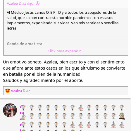
Azalea Diaz dijo:
Al Médico Jesús Larios Q. E,P . D y a todos los trabajadores de la
salud, que luchan contra esta horrible pandemia, con escasos
implementos, exponiendo sus vidas. Van mis sentidas y sencillas
letras.
Geoda de amatista
Click para expandir ...
No brilla más la luz de un internista.
Me duele esta partida deshilada.
Un emotivo soneto, Azalea, bien escrito y con el sentimiento
Mi alma está cansada, aún no lista.
que aflora ante estos casos en los que altruismo se convierte
No puedo más. Me siento mutilada.
en batalla por el bien de la humanidad.
Saludos y agradecimiento por el aporte.
Él, geoda del cuarzo de amatista
del pliegue de una peña desbocada,
R
Azalea Diaz
de una cascada seca era la arista,
e
gran gema de su cumbre resguardada.
a
c
A
c
m
Luchó contra las garras del gobierno
i
este anillo de sol de la cantera,
a
o
en prenda dio su vida en este averno
n
d
e
í