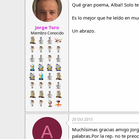
i
Qué gran poema, Alba!! Solo te
o
n
Es lo mejor que he leído en mu
e
s
Jorge Toro
:
Un abrazo.
Miembro Conocido
20 Oct 2015
A
Muchísimas gracias amigo Jorge
palabras.Por la rep. no te pre