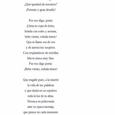
¿Qué quedará de nosotros?
¡Perenne y gran desafío!
Por eso digo, poeta:
¡Llena tu copa de bríos,
brinda con soles y aromas,
bebe viento, exhala trinos!
Que tu llanto sea de oro
y de aurora tus suspiros.
Con resplandores de estrellas
hila tu musa muy fino.
Por eso digo poeta:
¡Bebe viento, exhala trinos!
Que engañe pues, a la muerte
la vida de tus palabras
y que duela en su sepulcro
toda la luz de tu alma.
Destaca en policromía
ante su opaca mortaja,
que piense en cada momento