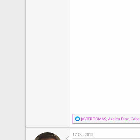
R
JAVIER TOMAS
,
Azalea Diaz
,
Cabal
e
a
c
17 Oct 2015
c