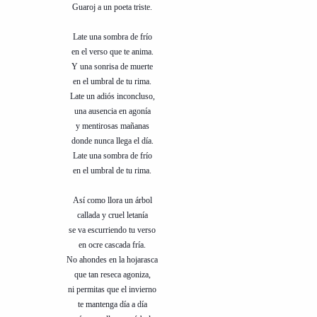
Guaroj a un poeta triste.
Late una sombra de frío
en el verso que te anima.
Y una sonrisa de muerte
en el umbral de tu rima.
Late un adiós inconcluso,
una ausencia en agonía
y mentirosas mañanas
donde nunca llega el día.
Late una sombra de frío
en el umbral de tu rima.
Así como llora un árbol
callada y cruel letanía
se va escurriendo tu verso
en ocre cascada fría.
No ahondes en la hojarasca
que tan reseca agoniza,
ni permitas que el invierno
te mantenga día a día