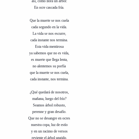
así, como llora un árbol:
En ocre cascada fría.
Que la muerte se nos cuela
cada segundo en la vida.
La vida se nos escurre,
cada instante nos termina.
Esta vida mentirosa
ya sabemos que no es vida,
es muerte que llega lenta,
no alentemos su porfía
que la muerte se nos cuela,
cada instante, nos termina.
¿Qué quedará de nosotros,
mañana, luego del frío?
Seamos árbol robusto,
perenne y gran desafío.
Que no se desangre en ocres
nuestra copa, luz de estío
y en un racimo de versos
reviente el árbol ungido.