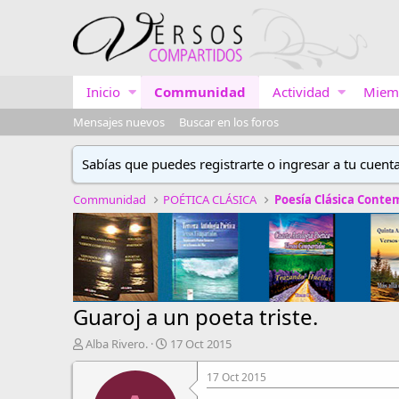
Inicio
Communidad
Actividad
Miem
Mensajes nuevos
Buscar en los foros
Sabías que puedes registrarte o ingresar a tu cuent
Communidad
POÉTICA CLÁSICA
Poesía Clásica Cont
Guaroj a un poeta triste.
A
F
Alba Rivero.
17 Oct 2015
u
e
t
c
17 Oct 2015
o
h