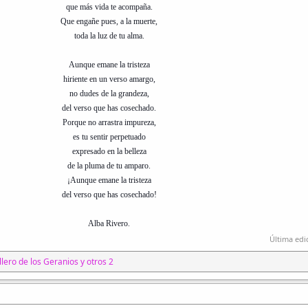
que más vida te acompaña.
Que engañe pues, a la muerte,
toda la luz de tu alma.
Aunque emane la tristeza
hiriente en un verso amargo,
no dudes de la grandeza,
del verso que has cosechado.
Porque no arrastra impureza,
es tu sentir perpetuado
expresado en la belleza
de la pluma de tu amparo.
¡Aunque emane la tristeza
del verso que has cosechado!
Alba Rivero.
Última edi
lero de los Geranios
y otros 2