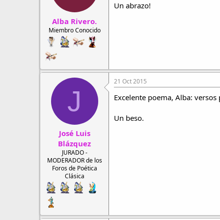
Un abrazo!
Alba Rivero.
Miembro Conocido
21 Oct 2015
J
Excelente poema, Alba: versos 
Un beso.
José Luis
Blázquez
JURADO -
MODERADOR de los
Foros de Poética
Clásica