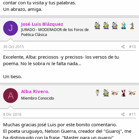
contar con tu visita y tus palabras.
Un abrazo, amiga.
José Luis Blázquez
J
JURADO - MODERADOR de los Foros de
Poética Clásica
30 Oct 2015
#10
Excelente, Alba: preciosos -y precisos- los versos de tu
poema. No le sobra ni le falta nada...
Un beso.
Alba Rivero.
A
Miembro Conocido
8 Dic 2016
#11
Muchas gracias José Luis por este bonito comentario.
El poeta uruguayo, Nelson Guerra, creador del "Guaroj", me
ha distinguido con la frase, "Master para un guaroj"