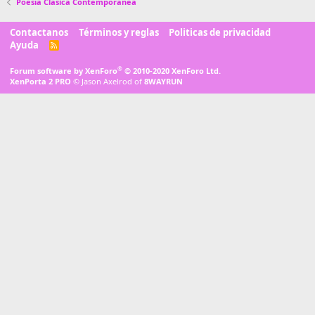
Poesía Clásica Contemporánea
Contactanos
Términos y reglas
Politicas de privacidad
Ayuda
R
S
S
®
Forum software by XenForo
© 2010-2020 XenForo Ltd.
XenPorta 2 PRO
© Jason Axelrod of
8WAYRUN