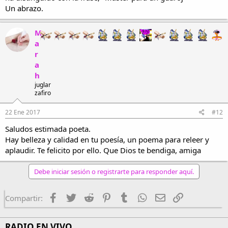
Un abrazo.
M
a
r
a
h
juglar
zafiro
22 Ene 2017
#12
Saludos estimada poeta.
Hay belleza y calidad en tu poesía, un poema para releer y
aplaudir. Te felicito por ello. Que Dios te bendiga, amiga
Debe iniciar sesión o registrarte para responder aquí.
Facebook
Twitter
Reddit
Pinterest
Tumblr
WhatsApp
Email
Enlace
Compartir:
RADIO EN VIVO