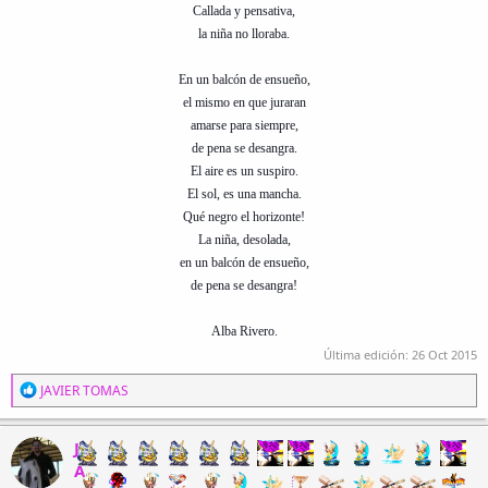
Callada y pensativa,
la niña no lloraba.
En un balcón de ensueño,
el mismo en que juraran
amarse para siempre,
de pena se desangra.
El aire es un suspiro.
El sol, es una mancha.
Qué negro el horizonte!
La niña, desolada,
en un balcón de ensueño,
de pena se desangra!
Alba Rivero.
Última edición:
26 Oct 2015
R
JAVIER TOMAS
e
a
c
J
c
A
i