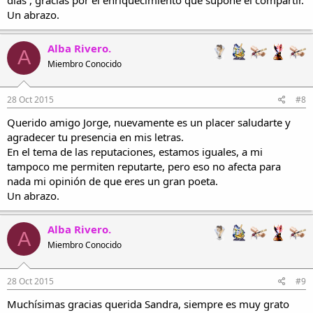
En un balcón de ensueño,
Un abrazo.
el mismo en que juraran
amarse para siempre,
Alba Rivero.
de pena se desangra.
A
El aire es un suspiro.
Miembro Conocido
El sol, es una mancha.
Qué negro el horizonte!
La niña, desolada,
28 Oct 2015
#8
en un balcón de ensueño,
Querido amigo Jorge, nuevamente es un placer saludarte y
de pena se desangra!
agradecer tu presencia en mis letras.
Alba Rivero.
En el tema de las reputaciones, estamos iguales, a mi
tampoco me permiten reputarte, pero eso no afecta para
nada mi opinión de que eres un gran poeta.
Un abrazo.
Alba Rivero.
A
Miembro Conocido
28 Oct 2015
#9
Muchísimas gracias querida Sandra, siempre es muy grato