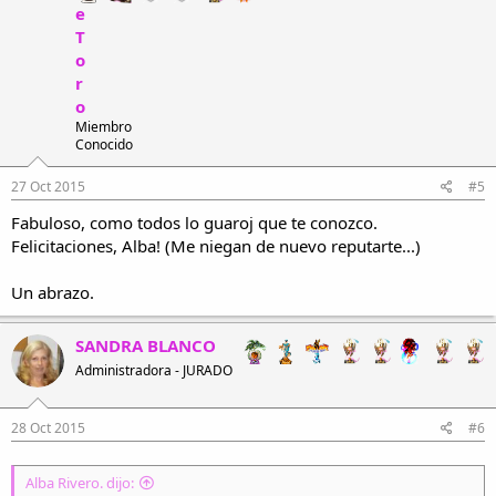
e
T
o
r
o
Miembro
Conocido
27 Oct 2015
#5
Fabuloso, como todos lo guaroj que te conozco.
Felicitaciones, Alba! (Me niegan de nuevo reputarte...)
Un abrazo.
SANDRA BLANCO
Administradora - JURADO
28 Oct 2015
#6
Alba Rivero. dijo: