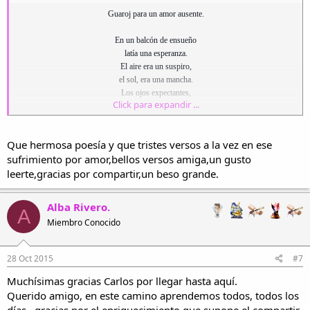
Guaroj para un amor ausente.
En un balcón de ensueño
latía una esperanza.
El aire era un suspiro,
el sol, era una mancha.
Los ojos expectantes,
Click para expandir ...
las manos encrispadas,
la línea, el horizonte...
¡Qué lejos que quedaba!
Que hermosa poesía y que tristes versos a la vez en ese
En un balcón de ensueño,
sufrimiento por amor,bellos versos amiga,un gusto
el sol,era una mancha.
leerte,gracias por compartir,un beso grande.
Callada y pensativa,
un alma se azoraba.
Alba Rivero.
Ardientes las pupilas,
A
la niña no lloraba.
Miembro Conocido
Marchárase hace tiempo
su amado a la batalla,
28 Oct 2015
#7
tal vez hoy fuera el día!
Tal vez, hoy regresara!
Muchísimas gracias Carlos por llegar hasta aquí.
Callada y pensativa,
Querido amigo, en este camino aprendemos todos, todos los
la niña no lloraba.
días , gracias por el enriquecimiento que supone el compartir.