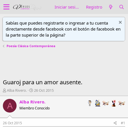
Iniciar sesión
Registro
Sabías que puedes registrarte o ingresar a tu cuenta
directamente desde facebook con el botón de facebook en
la parte superior de la página?
Poesía Clásica Contemporánea
Guaroj para un amor ausente.
A
F
Alba Rivero.
26 Oct 2015
u
e
t
c
Alba Rivero.
A
o
h
Miembro Conocido
r
a
d
d
e
e
26 Oct 2015
#1
h
i