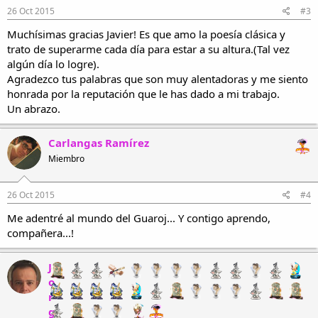
26 Oct 2015
#3
Muchísimas gracias Javier! Es que amo la poesía clásica y
trato de superarme cada día para estar a su altura.(Tal vez
algún día lo logre).
Agradezco tus palabras que son muy alentadoras y me siento
honrada por la reputación que le has dado a mi trabajo.
Un abrazo.
Carlangas Ramírez
Miembro
26 Oct 2015
#4
Me adentré al mundo del Guaroj... Y contigo aprendo,
compañera...!
J
o
r
g