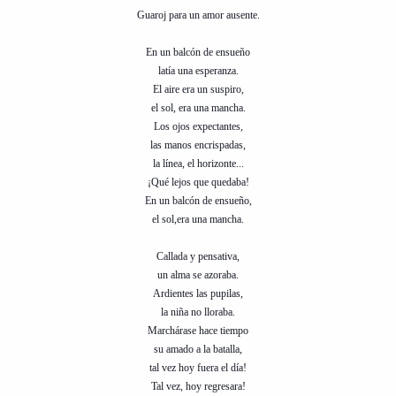
i
n
Guaroj para un amor ausente.
l
i
o
c
En un balcón de ensueño
i
latía una esperanza.
o
El aire era un suspiro,
el sol, era una mancha.
Los ojos expectantes,
las manos encrispadas,
la línea, el horizonte...
¡Qué lejos que quedaba!
En un balcón de ensueño,
el sol,era una mancha.
Callada y pensativa,
un alma se azoraba.
Ardientes las pupilas,
la niña no lloraba.
Marchárase hace tiempo
su amado a la batalla,
tal vez hoy fuera el día!
Tal vez, hoy regresara!