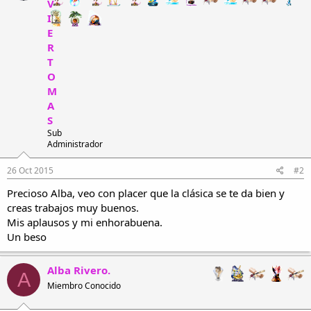
V
o
n
I
e
E
s
R
:
T
O
M
A
S
Sub
Administrador
26 Oct 2015
#2
Precioso Alba, veo con placer que la clásica se te da bien y
creas trabajos muy buenos.
Mis aplausos y mi enhorabuena.
Un beso
Alba Rivero.
A
Miembro Conocido