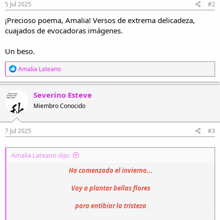
e
5 Jul 2025
#2
s
¡Precioso poema, Amalia! Versos de extrema delicadeza,
:
cuajados de evocadoras imágenes.
Un beso.
R
Amalia Lateano
e
a
c
Severino Esteve
c
Miembro Conocido
i
o
n
e
7 Jul 2025
#3
s
:
Amalia Lateano dijo:
Ha comenzado el invierno...
Voy a plantar bellas flores
para entibiar la tristeza