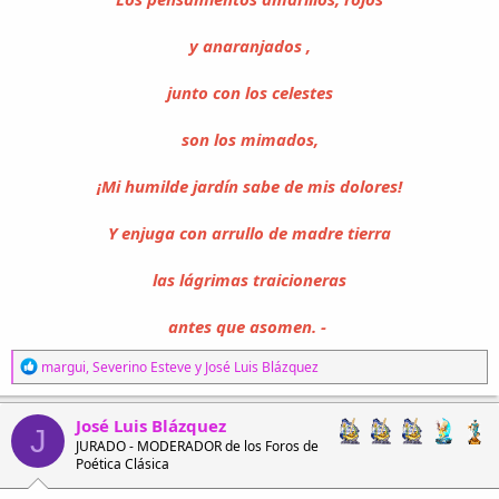
y anaranjados ,
junto con los celestes
son los mimados,
¡Mi humilde jardín sabe de mis dolores!
Y enjuga con arrullo de madre tierra
las lágrimas traicioneras
antes que asomen. -
R
margui
,
Severino Esteve
y
José Luis Blázquez
e
a
c
José Luis Blázquez
J
c
JURADO - MODERADOR de los Foros de
i
Poética Clásica
o
n