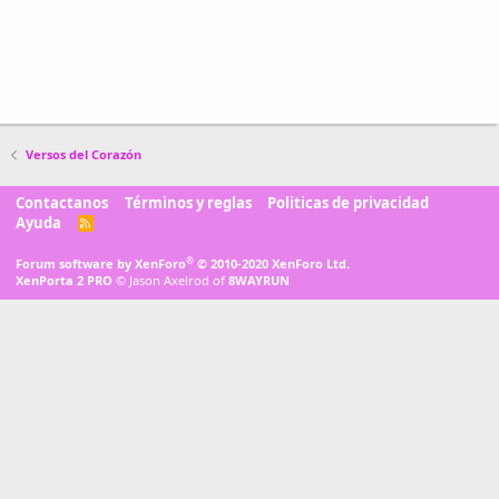
Versos del Corazón
Contactanos
Términos y reglas
Politicas de privacidad
Ayuda
R
S
S
®
Forum software by XenForo
© 2010-2020 XenForo Ltd.
XenPorta 2 PRO
© Jason Axelrod of
8WAYRUN