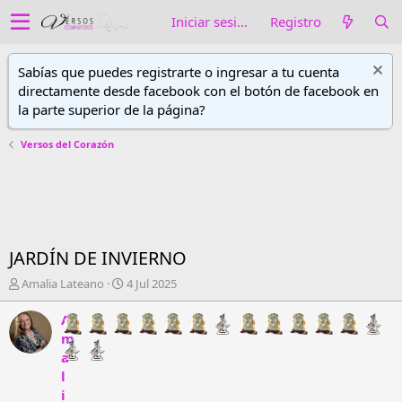
Iniciar sesión
Registro
Sabías que puedes registrarte o ingresar a tu cuenta
directamente desde facebook con el botón de facebook en
la parte superior de la página?
Versos del Corazón
JARDÍN DE INVIERNO
A
F
Amalia Lateano
4 Jul 2025
u
e
t
c
A
o
h
m
r
a
a
d
d
l
e
e
i
h
i