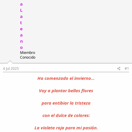
i
n
a
l
i
L
o
c
a
i
t
o
e
a
n
o
Miembro
Conocido
4 Jul 2025
#1
Ha comenzado el invierno...
Voy a plantar bellas flores
para entibiar la tristeza
con el dulce de colores:
La violeta roja para mi pasión.