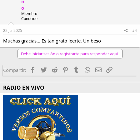
n
o
y anaranjados ,
Miembro
Conocido
junto con los celestes
22 Jul 2025
#4
son los mimados,
Muchas gracias... Es tan grato leerte. Un beso
¡Mi humilde jardín sabe de mis dolores!
Y enjuga con arrullo de madre tierra
Debe iniciar sesión o registrarte para responder aquí.
las lágrimas traicioneras
Facebook
Twitter
Reddit
Pinterest
Tumblr
WhatsApp
Email
Enlace
Compartir:
antes que asomen. -
RADIO EN VIVO