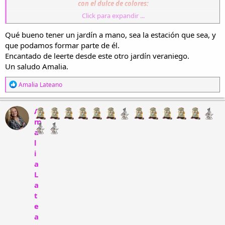
con el dulce de colores:
Click para expandir ...
La violeta roja para mi pasión.
Qué bueno tener un jardín a mano, sea la estación que sea, y
La violeta blanca para mis amores,
que podamos formar parte de él.
Encantado de leerte desde este otro jardín veraniego.
caléndulas, naranjas y amarillas
Un saludo Amalia.
con humildad., resplandores.
R
Amalia Lateano
e
Tengo jacintos azules
a
c
A
asomando
c
m
i
y en primavera lucirán su porte
a
o
n
l
e
como señores.
i
s
a
:
La tierra que acaricio
L
a
ya me conoce.
t
(Espera que mi voz se haga presente . )
e
a
Los pensamientos amarillos, rojos