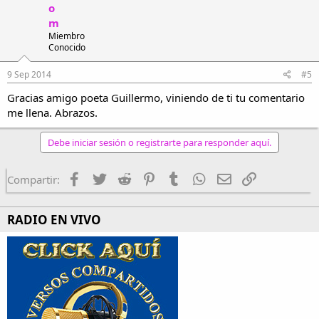
o
m
Miembro
Conocido
9 Sep 2014
#5
Gracias amigo poeta Guillermo, viniendo de ti tu comentario
me llena. Abrazos.
Debe iniciar sesión o registrarte para responder aquí.
Facebook
Twitter
Reddit
Pinterest
Tumblr
WhatsApp
Email
Enlace
Compartir:
RADIO EN VIVO