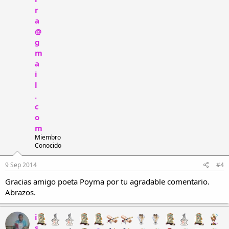
r
a
@
g
m
a
i
l
.
c
o
m
Miembro
Conocido
9 Sep 2014
#4
Gracias amigo poeta Poyma por tu agradable comentario.
Abrazos.
i
s