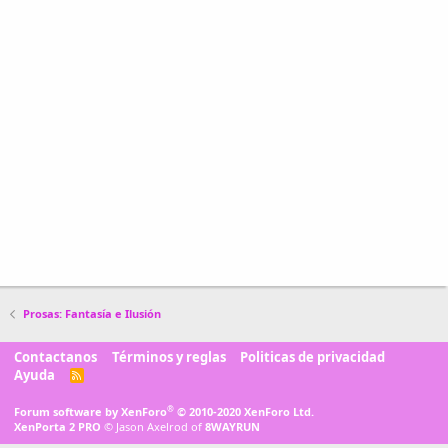
Prosas: Fantasía e Ilusión
Contactanos
Términos y reglas
Politicas de privacidad
Ayuda
R
S
S
®
Forum software by XenForo
© 2010-2020 XenForo Ltd.
XenPorta 2 PRO
© Jason Axelrod of
8WAYRUN