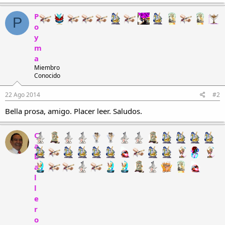
a
c
P
P
c
o
i
y
o
n
m
e
a
s
Miembro
:
Conocido
22 Ago 2014
#2
Bella prosa, amigo. Placer leer. Saludos.
C
a
b
a
l
l
e
r
o