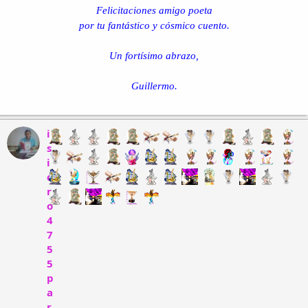
Felicitaciones amigo poeta
por tu fantástico y cósmico cuento.
Un fortísimo abrazo,
Guillermo.
i
s
i
d
r
o
4
7
5
5
p
a
r