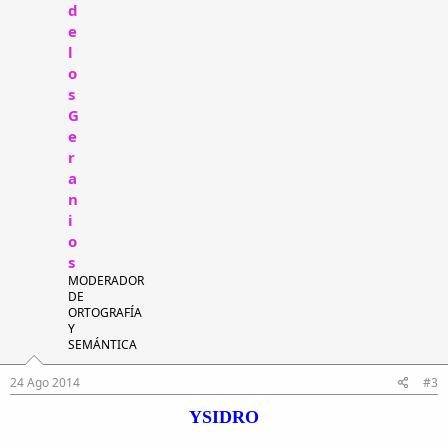
d
e
l
o
s
G
e
r
a
n
i
o
s
MODERADOR
DE
ORTOGRAFÍA
Y
SEMÁNTICA
24 Ago 2014
#3
YSIDRO