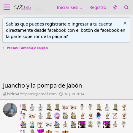
Iniciar sesión
Registro
Sabías que puedes registrarte o ingresar a tu cuenta
directamente desde facebook con el botón de facebook en
la parte superior de la página?
Prosas: Fantasía e Ilusión
Juancho y la pompa de jabón
A
F
isidro4755parra@gmail.com
18 Jun 2014
u
e
t
c
i
o
h
s
r
a
i
d
d
d
e
e
r
h
i