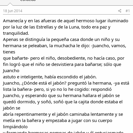
18 Jun 2014
#1
Amanecía y en las afueras de aquel hermoso lugar iluminado
por la luz de las Estrellas y de la Luna, todo era paz y
tranquilidad.
Apenas se distinguía la pequeña casa donde un niño y su
hermana se peleaban, la muchacha le dijo: -Juancho, vamos,
tienes
que bañarte- pero el niño, desobediente, no hacía caso, por
fin logró que el niño se desvistiera para bañarse; sólo que
Juancho
astuto e inteligente, había escondido el jabón.
Juancho, ¿Dónde está el jabón? preguntó la hermana, -ya está
lista la bañera- pero, si yo no lo he cogido: respondió
Juancho, y esperando que su hermana hallara el jabón se
quedó dormido, y soñó, soñó que la cajita donde estaba el
jabón se
abría repentinamente y el jabón caminaba lentamente y se
metía en la bañera y empezaba a jugar con su cuerpo
limpiándolo
y formando hermosas pompas de jabón y él entusiasmado