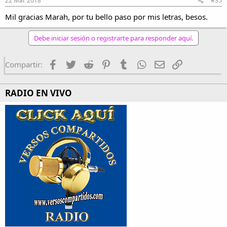
22 Mar 2018
#35
Mil gracias Marah, por tu bello paso por mis letras, besos.
Debe iniciar sesión o registrarte para responder aquí.
Facebook
Twitter
Reddit
Pinterest
Tumblr
WhatsApp
Email
Enlace
Compartir:
RADIO EN VIVO