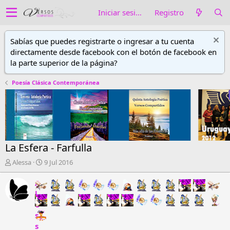
Iniciar sesión
Registro
Sabías que puedes registrarte o ingresar a tu cuenta
directamente desde facebook con el botón de facebook en
la parte superior de la página?
Poesía Clásica Contemporánea
La Esfera - Farfulla
A
F
Alessa
9 Jul 2016
u
e
t
c
A
o
h
l
r
a
e
d
d
s
e
e
s
h
i