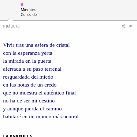
i
n
a
l
i
Miembro
o
c
Conocido
i
o
9 Jul 2016
#1
Vivir tras una esfera de cristal
con la esperanza yerta
la mirada en la puerta
aferrada a su paso terrenal
resguardada del miedo
en las notas de un credo
que no muestra el auténtico final
no ha de ser mi destino
y aunque pierda el camino
habitaré en un mundo más neutral.
LA FARFULLA