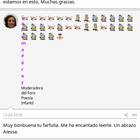
estamos en esto, Muchas gracias.
P
a
l
o
m
a
P
é
r
e
z
Moderadora
del Foro
Poesía
Infantil
12 Jul 2016
#4
Muy bonbuena tu farfulla. Me ha encantado leerte. Un abrazo
Alessa.