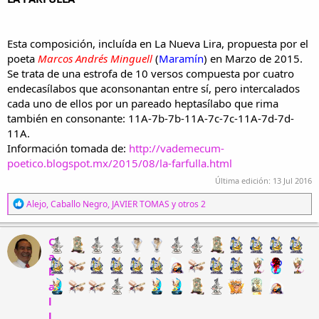
Esta composición, incluída en La Nueva Lira, propuesta por el
poeta
Marcos Andrés Minguell
(
Maramín
) en Marzo de 2015.
Se trata de una estrofa de 10 versos compuesta por cuatro
endecasílabos que aconsonantan entre sí, pero intercalados
cada uno de ellos por un pareado heptasílabo que rima
también en consonante: 11A-7b-7b-11A-7c-7c-11A-7d-7d-
11A.
Información tomada de:
http://vademecum-
poetico.blogspot.mx/2015/08/la-farfulla.html
Última edición:
13 Jul 2016
R
Alejo
,
Caballo Negro
,
JAVIER TOMAS
y otros 2
e
a
c
C
c
a
i
b
o
n
a
e
l
s
l
: