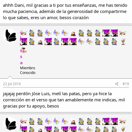
ahhh Dani, mil gracias a ti por tus enseñanzas, me has tenido
mucha paciencia, además de la generosidad de compartirme
lo que sabes, eres un amor, besos corazón
A
l
e
s
s
a
Miembro
Conocido
22 Jul 2016
#19
jajajaj perdón Jóse Luis, metí las patas, pero ya hice la
corrección en el verso que tan amablemente me indicas, mil
gracias por tu apoyo, besos
A
l