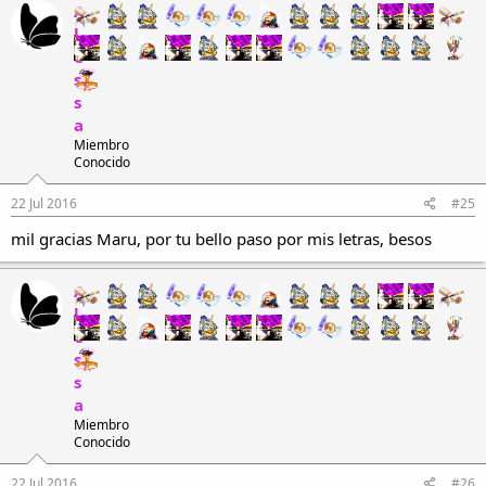
A
l
e
s
s
a
Miembro
Conocido
22 Jul 2016
#25
mil gracias Maru, por tu bello paso por mis letras, besos
A
l
e
s
s
a
Miembro
Conocido
22 Jul 2016
#26