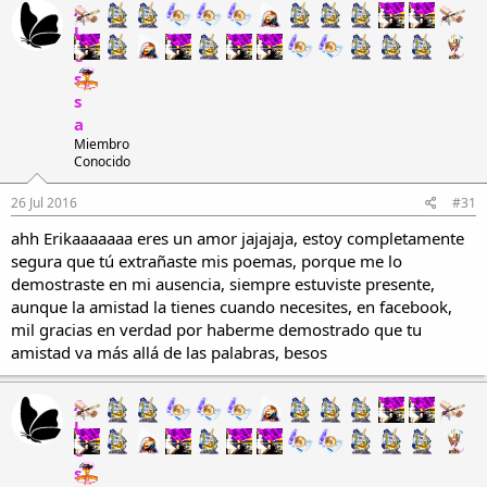
A
l
e
s
s
a
Miembro
Conocido
26 Jul 2016
#31
ahh Erikaaaaaaa eres un amor jajajaja, estoy completamente
segura que tú extrañaste mis poemas, porque me lo
demostraste en mi ausencia, siempre estuviste presente,
aunque la amistad la tienes cuando necesites, en facebook,
mil gracias en verdad por haberme demostrado que tu
amistad va más allá de las palabras, besos
A
l
e
s