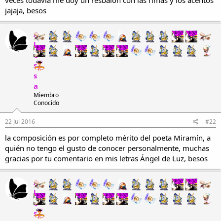
jajaja, besos
A
l
e
s
s
a
Miembro
Conocido
22 Jul 2016
#22
la composición es por completo mérito del poeta Miramín, a
quién no tengo el gusto de conocer personalmente, muchas
gracias por tu comentario en mis letras Ángel de Luz, besos
A
l
e
s