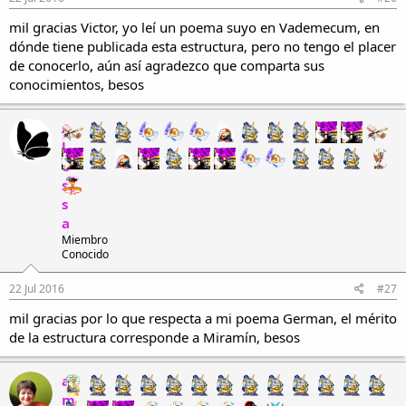
mil gracias Victor, yo leí un poema suyo en Vademecum, en
dónde tiene publicada esta estructura, pero no tengo el placer
de conocerlo, aún así agradezco que comparta sus
conocimientos, besos
A
l
e
s
s
a
Miembro
Conocido
22 Jul 2016
#27
mil gracias por lo que respecta a mi poema German, el mérito
de la estructura corresponde a Miramín, besos
a
m