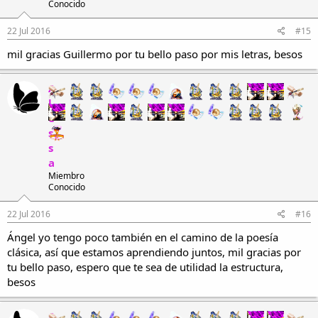
Marcos Andrés Minguell
(
Maramín
) en Marzo de 2015. Se trata de
Conocido
una estrofa de 10 versos compuesta por cuatro endecasílabos que
aconsonantan entre sí, pero intercalados cada uno de ellos por un
22 Jul 2016
#15
pareado heptasílabo que rima también en consonante: 11A-7b-7b-
11A-7c-7c-11A-7d-7d-11A.
mil gracias Guillermo por tu bello paso por mis letras, besos
Información tomada de:
http://vademecum-
poetico.blogspot.mx/2015/08/la-farfulla.html
A
l
e
s
s
a
Miembro
Conocido
22 Jul 2016
#16
Ángel yo tengo poco también en el camino de la poesía
clásica, así que estamos aprendiendo juntos, mil gracias por
tu bello paso, espero que te sea de utilidad la estructura,
besos
A