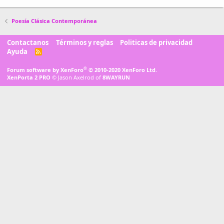
Poesía Clásica Contemporánea
Contactanos
Términos y reglas
Politicas de privacidad
Ayuda
R
S
S
®
Forum software by XenForo
© 2010-2020 XenForo Ltd.
XenPorta 2 PRO
© Jason Axelrod of
8WAYRUN