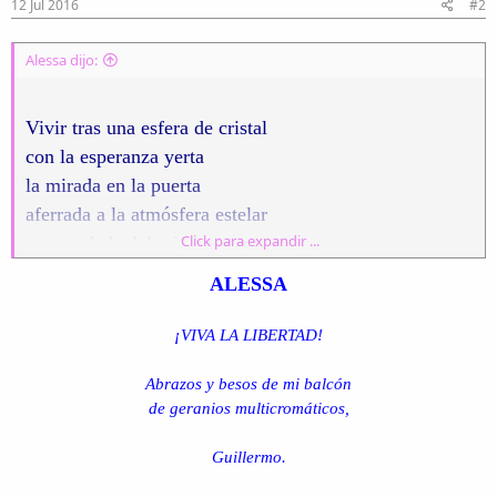
12 Jul 2016
#2
Alessa dijo:
Vivir tras una esfera de cristal
con la esperanza yerta
la mirada en la puerta
aferrada a la atmósfera estelar
Click para expandir ...
resguardada del miedo
en las notas de un credo
ALESSA
que no muestra el verdadero final
no ha de ser mi destino
¡VIVA LA LIBERTAD!
y aunque pierda el camino
Abrazos y besos de mi balcón
habitaré en un mundo más neutral.
de geranios multicromáticos,
LA FARFULLA
Guillermo.