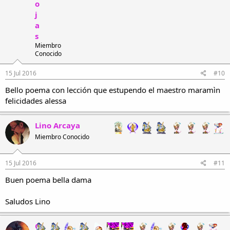
o
j
a
s
Miembro
Conocido
15 Jul 2016
#10
Bello poema con lección que estupendo el maestro maramìn
felicidades alessa
Lino Arcaya
Miembro Conocido
15 Jul 2016
#11
Buen poema bella dama
Saludos Lino
C