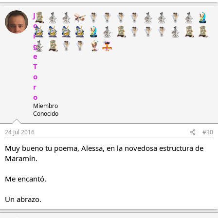
J
o
r
g
e
T
o
r
o
Miembro
Conocido
24 Jul 2016
#30
Muy bueno tu poema, Alessa, en la novedosa estructura de
Maramín.
Me encantó.
Un abrazo.