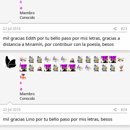
s
a
Miembro
Conocido
22 Jul 2016
#23
mil gracias Edith por tu bello paso por mis letras, gracias a
distancia a Miramín, por contribuir con la poesía, besos
A
l
e
s
s
a
Miembro
Conocido
22 Jul 2016
#24
mil gracias Lino por tu bello paso por mis letras, besos