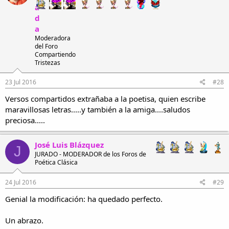
a
d
a
Moderadora
del Foro
Compartiendo
Tristezas
23 Jul 2016
#28
Versos compartidos extrañaba a la poetisa, quien escribe
maravillosas letras.....y también a la amiga....saludos
preciosa.....
José Luis Blázquez
J
JURADO - MODERADOR de los Foros de
Poética Clásica
24 Jul 2016
#29
Genial la modificación: ha quedado perfecto.
Un abrazo.