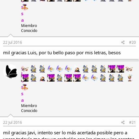
e
s
s
a
Miembro
Conocido
22 Jul 2016
#20
mil gracias Luis, por tu bello paso por mis letras, besos
A
l
e
s
s
a
Miembro
Conocido
22 Jul 2016
#21
mil gracias Javi, intento ser lo más acertada posible pero a
veces todavía me doy un resbalón con las rimas y los acentos