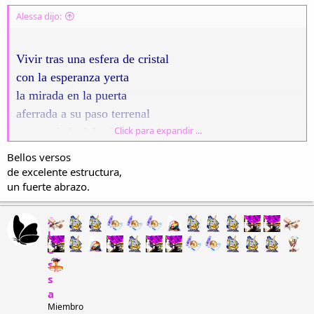
Alessa dijo:
Vivir tras una esfera de cristal
con la esperanza yerta
la mirada en la puerta
aferrada a su paso terrenal
Click para expandir ...
resguardada del miedo
en las notas de un credo
Bellos versos
que no muestra el auténtico final
de excelente estructura,
un fuerte abrazo.
no ha de ser mi destino
y aunque pierda el camino
A
habitaré en un mundo más neutral.
l
e
s
LA FARFULLA
s
a
Esta composición, incluída en La Nueva Lira, propuesta por el poeta
Miembro