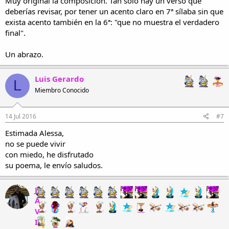
Muy original la composición. Tan sólo hay un verso que
deberías revisar, por tener un acento claro en 7ª sílaba sin que
exista acento también en la 6ª: "que no muestra el verdadero
final".
Un abrazo.
Luis Gerardo
L
Miembro Conocido
14 Jul 2016
#7
Estimada Alessa,
no se puede vivir
con miedo, he disfrutado
su poema, le envío saludos.
J
A
V
I