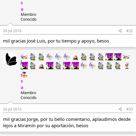
s
a
Miembro
Conocido
26 Jul 2016
#32
mil gracias José Luis, por tu tiempo y apoyo, besos
A
l
e
s
s
a
Miembro
Conocido
26 Jul 2016
#33
mil gracias Jorge, por tu bello comentario, aplaudimos desde
lejos a Miramín por su aportación, besos