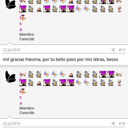
l
e
s
s
a
Miembro
Conocido
22 Jul 2016
#17
mil gracias Paloma, por tu bello paso por mis letras, besos
A
l
e
s
s
a
Miembro
Conocido
22 Jul 2016
#18