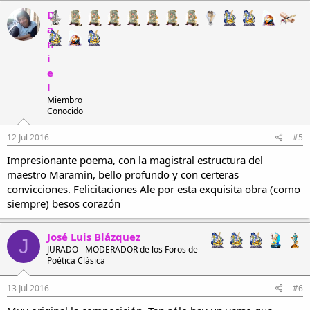
D
a
n
i
e
l
Miembro
Conocido
12 Jul 2016
#5
Impresionante poema, con la magistral estructura del
maestro Maramin, bello profundo y con certeras
convicciones. Felicitaciones Ale por esta exquisita obra (como
siempre) besos corazón
José Luis Blázquez
J
JURADO - MODERADOR de los Foros de
Poética Clásica
13 Jul 2016
#6