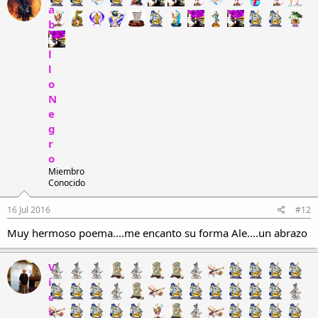
a
b
a
l
l
o
N
e
g
r
o
Miembro
Conocido
16 Jul 2016
#12
Muy hermoso poema....me encanto su forma Ale....un abrazo
V
í
c
t