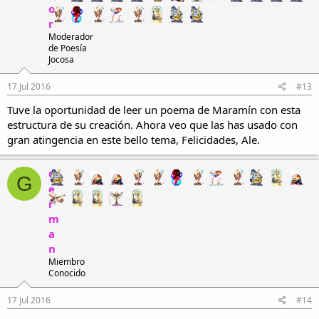
o
r
Moderador
de Poesía
Jocosa
17 Jul 2016
#13
Tuve la oportunidad de leer un poema de Maramín con esta
estructura de su creación. Ahora veo que las has usado con
gran atingencia en este bello tema, Felicidades, Ale.
G
G
e
r
m
a
n
Miembro
Conocido
17 Jul 2016
#14