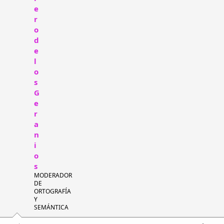
e
r
o
d
e
l
o
s
G
e
r
a
n
i
o
s
MODERADOR
DE
ORTOGRAFÍA
Y
SEMÁNTICA