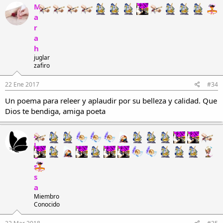
M
a
r
a
h
juglar
zafiro
22 Ene 2017
#34
Un poema para releer y aplaudir por su belleza y calidad. Que
Dios te bendiga, amiga poeta
A
l
e
s
s
a
Miembro
Conocido