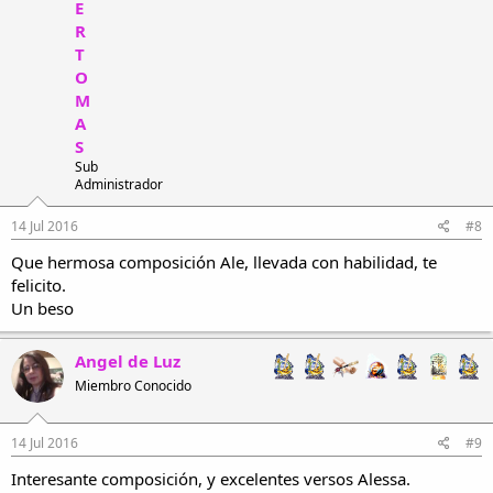
E
R
T
O
M
A
S
Sub
Administrador
14 Jul 2016
#8
Que hermosa composición Ale, llevada con habilidad, te
felicito.
Un beso
Angel de Luz
Miembro Conocido
14 Jul 2016
#9
Interesante composición, y excelentes versos Alessa.