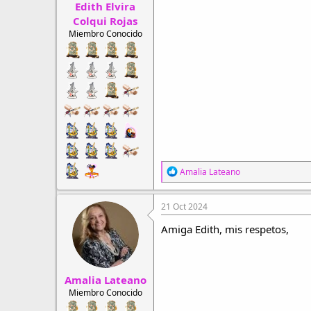
Edith Elvira
Colqui Rojas
Miembro Conocido
R
Amalia Lateano
e
a
c
21 Oct 2024
c
i
Amiga Edith, mis respetos,
o
n
e
s
Amalia Lateano
:
Miembro Conocido