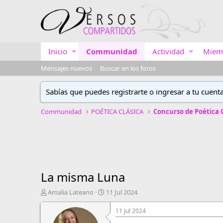
Inicio
Communidad
Actividad
Miem
Mensajes nuevos
Buscar en los foros
Sabías que puedes registrarte o ingresar a tu cuent
Communidad
POÉTICA CLÁSICA
La misma Luna
A
F
Amalia Lateano
11 Jul 2024
u
e
t
c
11 Jul 2024
o
h