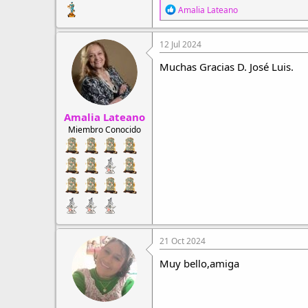
R
Amalia Lateano
e
a
c
12 Jul 2024
c
i
Muchas Gracias D. José Luis.
o
n
e
s
Amalia Lateano
:
Miembro Conocido
21 Oct 2024
Muy bello,amiga