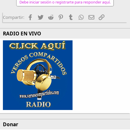
Debe iniciar sesión o registrarte para responder aquí.
Facebook
Twitter
Reddit
Pinterest
Tumblr
WhatsApp
Email
Enlace
Compartir:
RADIO EN VIVO
Donar