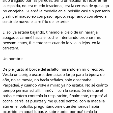
sido tragado por las paredes. Sentí un escalofrío recorrerme
la espalda, no era miedo irracional; era la certeza de que algo
no encajaba. Guardé la medalla en el bolsillo casi sin pensarlo
y salí del mausoleo con paso rápido, respirando con alivio al
sentir de nuevo el aire frío del exterior.
El sol ya estaba bajando, tiñendo el cielo de un naranja
apagado, caminé hacia el coche, intentando ordenar mis
pensamientos, fue entonces cuando lo vi a lo lejos, en la
carretera.
Un hombre.
De pie, justo al borde del asfalto, mirando en mi dirección.
Vestía un abrigo oscuro, demasiado largo para la época del
año, no se movía, no hacía señales, solo observaba.
Parpadeé, y cuando volví a mirar, ya no estaba. No sé cuánto
tiempo permanecí allí, inmóvil, con la sensación de que el
paisaje entero contenía la respiración, finalmente, regresé al
coche, cerré las puertas y me quedé dentro, con la medalla
aún en el bolsillo, preguntándome qué demonios había
ocurrido en aquel lugar, y, sobre todo, por qué tenía la