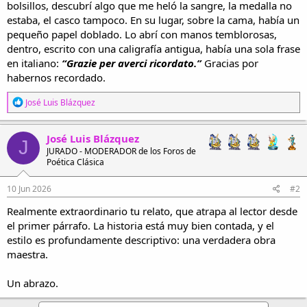
bolsillos, descubrí algo que me heló la sangre, la medalla no
estaba, el casco tampoco. En su lugar, sobre la cama, había un
pequeño papel doblado. Lo abrí con manos temblorosas,
dentro, escrito con una caligrafía antigua, había una sola frase
en italiano:
“Grazie per averci ricordato.”
Gracias por
habernos recordado.
R
José Luis Blázquez
e
a
c
José Luis Blázquez
J
c
JURADO - MODERADOR de los Foros de
i
Poética Clásica
o
n
e
10 Jun 2026
#2
s
Realmente extraordinario tu relato, que atrapa al lector desde
:
el primer párrafo. La historia está muy bien contada, y el
estilo es profundamente descriptivo: una verdadera obra
maestra.
Un abrazo.