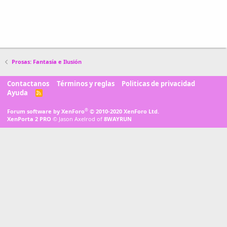
Prosas: Fantasía e Ilusión
Contactanos
Términos y reglas
Politicas de privacidad
Ayuda
R
S
S
®
Forum software by XenForo
© 2010-2020 XenForo Ltd.
XenPorta 2 PRO
© Jason Axelrod of
8WAYRUN