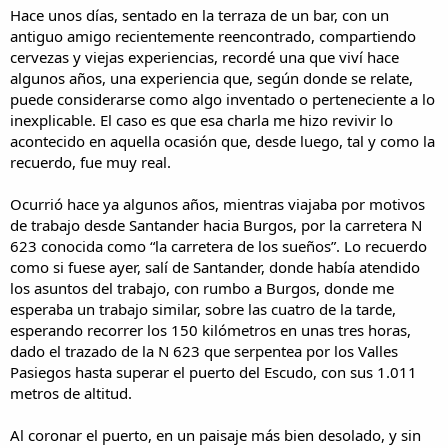
i
n
Hace unos días, sentado en la terraza de un bar, con un
l
i
antiguo amigo recientemente reencontrado, compartiendo
o
c
cervezas y viejas experiencias, recordé una que viví hace
i
algunos años, una experiencia que, según donde se relate,
o
puede considerarse como algo inventado o perteneciente a lo
inexplicable. El caso es que esa charla me hizo revivir lo
acontecido en aquella ocasión que, desde luego, tal y como la
recuerdo, fue muy real.
Ocurrió hace ya algunos años, mientras viajaba por motivos
de trabajo desde Santander hacia Burgos, por la carretera N
623 conocida como “la carretera de los sueños”. Lo recuerdo
como si fuese ayer, salí de Santander, donde había atendido
los asuntos del trabajo, con rumbo a Burgos, donde me
esperaba un trabajo similar, sobre las cuatro de la tarde,
esperando recorrer los 150 kilómetros en unas tres horas,
dado el trazado de la N 623 que serpentea por los Valles
Pasiegos hasta superar el puerto del Escudo, con sus 1.011
metros de altitud.
Al coronar el puerto, en un paisaje más bien desolado, y sin