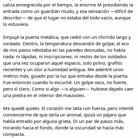
caliza ennegrecida por el tiempo, la enorme M presidiendo la
entrada como un guardián mudo, y esa sensación —difícil de
describir— de que el lugar no estaba del todo vacío, aunque
lo estuviera.
Empujé la puerta metálica, que cedió con un chirrido largo y
oxidado. Dentro, la temperatura descendió de golpe, el eco
de mis pasos rebotaba en las paredes desnudas, no había
nada: ni lápidas, ni inscripciones, ni restos de los soldados
que una vez ocuparon aquel espacio, solo polvo, grafitis
recientes y un olor a humedad antigua. Me adentré unos
metros más, guiado por la luz que entraba desde la puerta.
Fue entonces cuando lo escuché. Un golpe seco, no fuerte,
pero sí claro. Como si algo —o alguien— hubiese dejado caer
una piedra en el interior del mausoleo.
Me quedé quieto. El corazón me latía con fuerza, pero intenté
convencerme de que sería un animal, quizá un pájaro que
había entrado por alguna grieta. Di un par de pasos más,
mirando hacia el fondo, donde la oscuridad se hacía más
compacta.