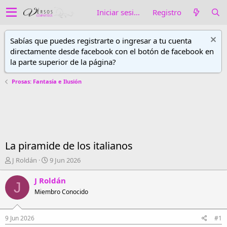
Iniciar sesión
Registro
Sabías que puedes registrarte o ingresar a tu cuenta
directamente desde facebook con el botón de facebook en
la parte superior de la página?
Prosas: Fantasía e Ilusión
La piramide de los italianos
A
F
J Roldán
9 Jun 2026
u
e
t
c
J Roldán
J
o
h
Miembro Conocido
r
a
d
d
e
e
9 Jun 2026
#1
h
i