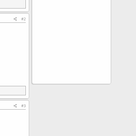
#2
#3