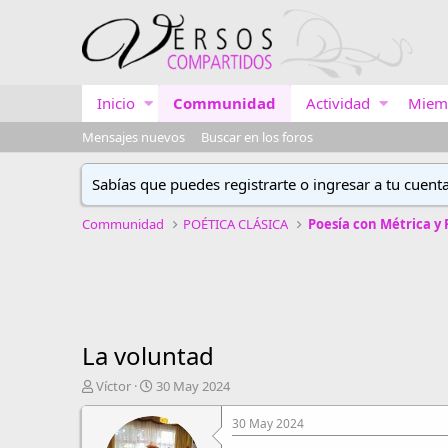
Inicio
Communidad
Actividad
Miem
Mensajes nuevos
Buscar en los foros
Sabías que puedes registrarte o ingresar a tu cuent
Communidad
POÉTICA CLÁSICA
Poesía con Métrica y
La voluntad
A
F
Víctor
30 May 2024
u
e
t
c
30 May 2024
o
h