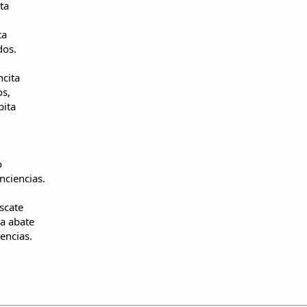
ta
ta
dos.
ncita
os,
pita
o
nciencias.
escate
la abate
encias.