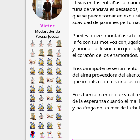
Llevas en tus entrañas la inaudi
r
a
d
d
furia de vendavales desatados,
e
e
que se puede tornar en exquisi
h
i
suavidad de jazmines perfuma
Víctor
i
n
l
i
Moderador de
Puedes mover montañas si te i
Poesía Jocosa
o
c
la fe con tus motivos conjugad
i
o
y brindar la ilusión con que pal
el corazón de los enamorados.
Eres omnipotente sentimiento
del alma proveedora del alient
que impulsa con fervor a las co
Eres fuerza interior que va al r
de la esperanza cuando el mal 
y naufraga en un mar de turbul