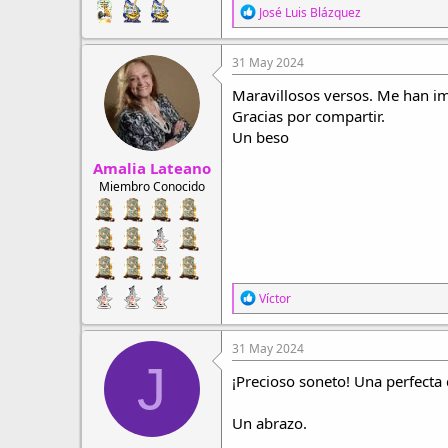
R
José Luis Blázquez
e
a
c
31 May 2024
c
i
Maravillosos versos. Me han i
o
Gracias por compartir.
n
Un beso
e
s
Amalia Lateano
:
Miembro Conocido
R
Víctor
e
a
c
31 May 2024
c
J
i
¡Precioso soneto! Una perfecta 
o
n
Un abrazo.
e
s