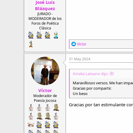
José Luis
:
Blázquez
JURADO -
MODERADOR de los
Foros de Poética
Clásica
R
Víctor
e
a
c
31 May 2024
c
i
o
Amalia Lateano dijo:
n
e
Maravillosos versos. Me han impa
s
Gracias por compartir.
Víctor
:
Un beso
Moderador de
Poesía Jocosa
Gracias por tan estimulante co