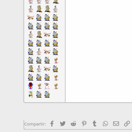
Facebook
Twitter
Reddit
Pinterest
Tumblr
WhatsApp
Email
E
Compartir: