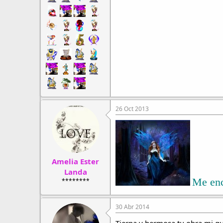
26 Oct 2013
Amelia Ester
Landa
Me en
********
30 Abr 2014
Tierna y hermosa tu obra mi qu