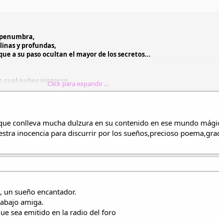
e penumbra,
linas y profundas,
ue a su paso ocultan el mayor de los secretos...
lo cual nubes pintaron,
Click para expandir ...
 paso,
o,
 entre estrellas.
que conlleva mucha dulzura en su contenido en ese mundo mági
stra inocencia para discurrir por los sueños,precioso poema,gra
oche,
 poco a poco,
guen sus luceros,
iopelada belleza,
la hora señalada sea de media noche,
 un sueño encantador.
de sus camitas,
rabajo amiga.
nzaran en el camino,
 sea emitido en la radio del foro