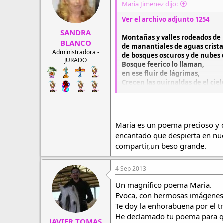
Maria Jimenez dijo:
Ver el archivo adjunto 1254
SANDRA
Montañas y valles rodeados d
BLANCO
de manantiales de aguas crista
Administradora -
de bosques oscuros y de nubes q
JURADO
Bosque feerico lo llaman,
en ese fluir de lágrimas,
Crecen las guirnaldas de el cie
lunas enormes que corren a su
y un canto que se desliza,
para aquietar el canto del búh
el ulular de la noche ya mecida
Maria es un poema precioso y 
encantado que despierta en nue
Las hadas señalan a la media n
a esa su luna,
compartir,un beso grande.
niña de sus ojos que desciende
para iluminar sus camitas...
4 Sep 2013
Hadita haditas de la noche apa
en sus rostros blancos de aterc
Un magnífico poema Maria.
Cuando el reloj dé en punto y 
Evoca, con hermosas imágenes,
las pequeñas haditas saltaran 
Te doy la enhorabuena por el t
poco a poco y sigilosamente da
He declamado tu poema para que
al abrigo de la noche,
JAVIER TOMAS