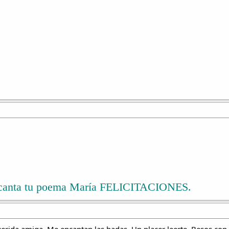
canta tu poema María FELICITACIONES.
erida amiga. Me encantan las hadas. Un placer leerte. Besos co