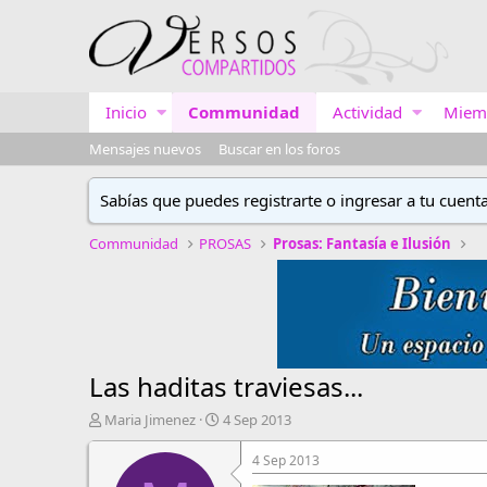
Inicio
Communidad
Actividad
Miem
Mensajes nuevos
Buscar en los foros
Sabías que puedes registrarte o ingresar a tu cuent
Communidad
PROSAS
Prosas: Fantasía e Ilusión
Las haditas traviesas...
A
F
Maria Jimenez
4 Sep 2013
u
e
t
c
4 Sep 2013
o
h