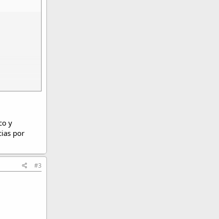
co y
cias por
#3