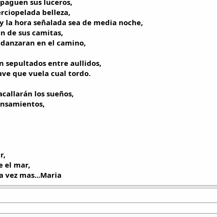
apaguen sus luceros,
erciopelada belleza,
 y la hora señalada sea de media noche,
n de sus camitas,
 danzaran en el camino,
 sepultados entre aullidos,
 ave que vuela cual tordo.
acallará
n los sueños,
ensamientos,
r,
e el mar,
 vez mas...Maria