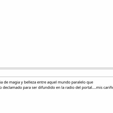
pultados entre aullidos,
 que vuela cual tordo.
llará
n los sueños,
samientos,
l mar,
ez mas...Maria
oria de magia y belleza entre aquel mundo paralelo que
o declamado para ser difundido en la radio del portal....mis cariñ