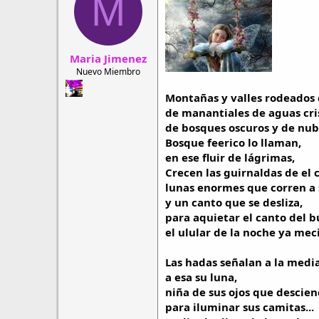
M
r
a
d
d
e
e
h
i
Maria Jimenez
i
n
l
i
Nuevo Miembro
o
c
i
Montañas y valles rodeados
o
de manantiales de aguas cri
de bosques oscuros y de nube
Bosque feerico lo llaman,
en ese fluir de lágrimas,
Crecen las guirnaldas de el 
lunas enormes que corren a 
y un canto que se desliza,
para aquietar el canto del b
el ulular de la noche ya meci
Las hadas señalan a la medi
a esa su luna,
niña de sus ojos que descien
para iluminar sus camitas...