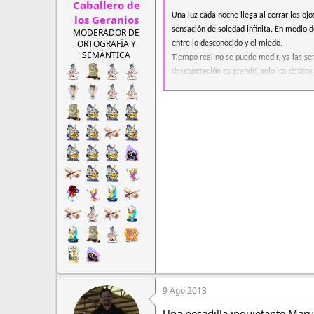
Caballero de
Una luz cada noche llega al cerrar los ojo
los Geranios
sensación de soledad infinita. En medio
MODERADOR DE
ORTOGRAFÍA Y
entre lo desconocido y el miedo.
SEMÁNTICA
Tiempo real no se puede medir, ya las se
desesperación es grande, solo los deseos
en un lugar sin fin, donde
los horizontes
s
Despertar cada día trae los latidos del c
2013-5-26
Caballo Negro - Chile.
Derechos reservados de autor
9 Ago 2013
Una pesadilla inquietante Maru