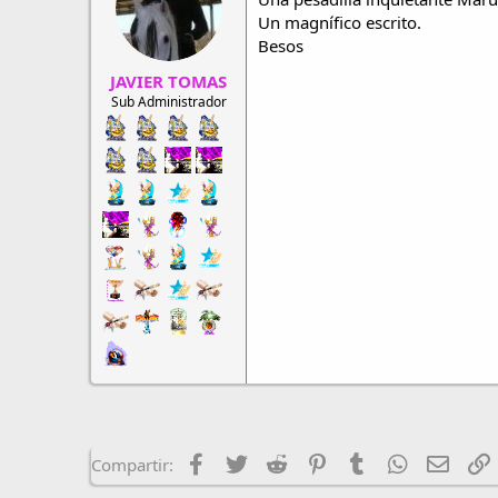
Un magnífico escrito.
Besos
JAVIER TOMAS
Sub Administrador
Facebook
Twitter
Reddit
Pinterest
Tumblr
WhatsApp
Email
E
Compartir: