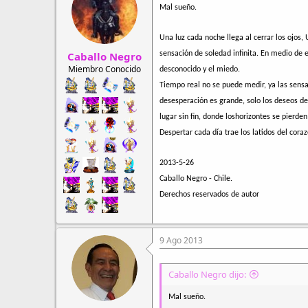
r
a
Mal sueño.
d
d
e
e
Una luz cada noche llega al cerrar los ojos, 
h
i
Caballo Negro
i
n
sensación de soledad infinita. En medio de
l
i
Miembro Conocido
desconocido y el miedo.
o
c
Tiempo real no se puede medir, ya las sens
i
desesperación es grande, solo los deseos de 
o
lugar sin fin, donde loshorizontes se pierden
Despertar cada día trae los latidos del cor
2013-5-26
Caballo Negro - Chile.
Derechos reservados de autor
9 Ago 2013
Caballo Negro dijo:
Mal sueño.