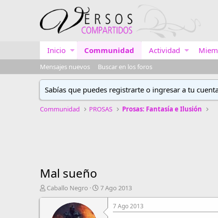
Inicio
Communidad
Actividad
Miem
Mensajes nuevos
Buscar en los foros
Sabías que puedes registrarte o ingresar a tu cuent
Communidad
PROSAS
Prosas: Fantasía e Ilusión
Mal sueño
A
F
Caballo Negro
7 Ago 2013
u
e
t
c
7 Ago 2013
o
h