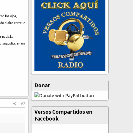
ce los ojos,
o elaire entre lo
r nada,La
la angustia, en un
Donar
#2
Versos Compartidos en
Facebook