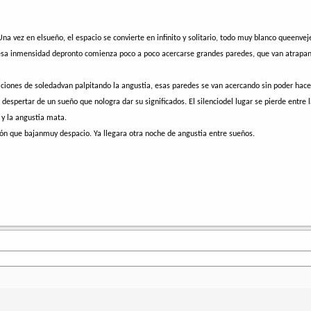
Una vez en elsueño, el espacio se convierte en infinito y solitario, todo muy blanco queenveje
 esa inmensidad depronto comienza poco a poco acercarse grandes paredes, que van atrapand
aciones de soledadvan palpitando la angustia, esas paredes se van acercando sin poder hace
despertar de un sueño que nologra dar su significados. El silenciodel lugar se pierde entre 
 y la angustia mata.
azón que bajanmuy despacio. Ya llegara otra noche de angustia entre sueños.