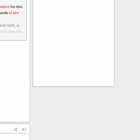
vejece
los ojos,
apando
el aire
hacer nada,
l
a
re la angustia,
#3