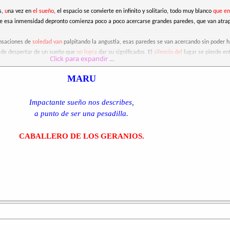
s,
u
na vez en
el sueño
, el espacio se convierte en infinito y solitario, todo muy blanco
que en
 de esa inmensidad depronto comienza poco a poco acercarse grandes paredes, que van atr
nsaciones de
soledad van
palpitando la angustia, esas paredes se van acercando sin poder 
 de despertar de un sueño que
no logra
dar su significados. El
silencio del
lugar se pierde ent
Click para expandir ...
e pierden y la angustia mata.
orazón que
bajan muy
despacio. Ya llegar
á
otra noche de angustia entre sueños.
MARU
Impactante sueño nos describes,
a punto de ser una pesadilla.
CABALLERO DE LOS GERANIOS.