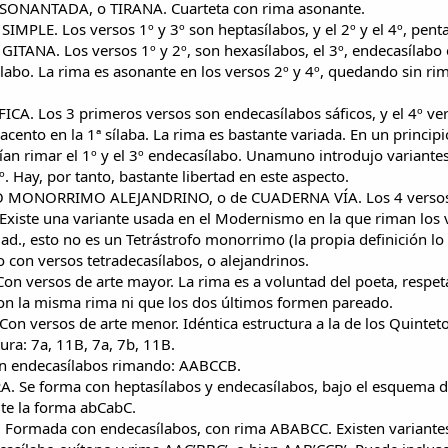
SONANTADA, o TIRANA. Cuarteta con rima asonante.
IMPLE. Los versos 1º y 3º son heptasílabos, y el 2º y el 4º, penta
ITANA. Los versos 1º y 2º, son hexasílabos, el 3º, endecasílabo 
sílabo. La rima es asonante en los versos 2º y 4º, quedando sin ri
CA. Los 3 primeros versos son endecasílabos sáficos, y el 4º ve
cento en la 1ª sílaba. La rima es bastante variada. En un principi
ían rimar el 1º y el 3º endecasílabo. Unamuno introdujo variantes
. Hay, por tanto, bastante libertad en este aspecto.
O MONORRIMO ALEJANDRINO, o de CUADERNA VÍA. Los 4 versos 
xiste una variante usada en el Modernismo en la que riman los 
lidad., esto no es un Tetrástrofo monorrimo (la propia definición l
 con versos tetradecasílabos, o alejandrinos.
on versos de arte mayor. La rima es a voluntad del poeta, respe
on la misma rima ni que los dos últimos formen pareado.
on versos de arte menor. Idéntica estructura a la de los Quinteto
ura: 7a, 11B, 7a, 7b, 11B.
on endecasílabos rimando: AABCCB.
A. Se forma con heptasílabos y endecasílabos, bajo el esquema d
te la forma abCabC.
 Formada con endecasílabos, con rima ABABCC. Existen variante