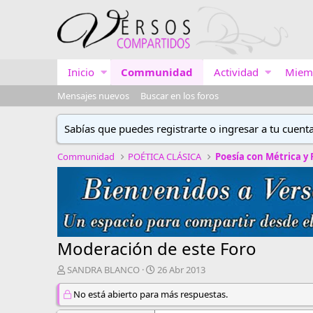
Inicio
Communidad
Actividad
Miem
Mensajes nuevos
Buscar en los foros
Sabías que puedes registrarte o ingresar a tu cuent
Communidad
POÉTICA CLÁSICA
Poesía con Métrica y
Moderación de este Foro
A
F
SANDRA BLANCO
26 Abr 2013
u
e
t
No está abierto para más respuestas.
c
o
h