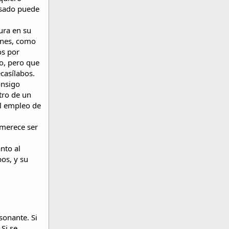
esado puede
ura en su
ones, como
os por
to, pero que
ecasílabos.
onsigo
tro de un
al empleo de
merece ser
nto al
os, y su
sonante. Si
Si se