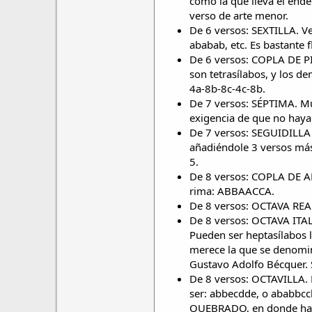
como la que lleva el ende
verso de arte menor.
De 6 versos: SEXTILLA. Ve
ababab, etc. Es bastante f
De 6 versos: COPLA DE PIE
son tetrasílabos, y los d
4a-8b-8c-4c-8b.
De 7 versos: SÉPTIMA. Mu
exigencia de que no haya
De 7 versos: SEGUIDILLA 
añadiéndole 3 versos más
5.
De 8 versos: COPLA DE AR
rima: ABBAACCA.
De 8 versos: OCTAVA REA
De 8 versos: OCTAVA ITA
Pueden ser heptasílabos 
merece la que se denomin
Gustavo Adolfo Bécquer. 
De 8 versos: OCTAVILLA. 
ser: abbecdde, o ababbccb
QUEBRADO, en donde hay l