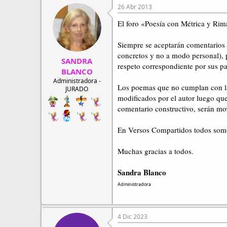
r
a
26 Abr 2013
d
d
e
e
El foro «Poesía con Métrica y Ri
h
i
i
n
Siempre se aceptarán comentarios 
l
i
concretos y no a modo personal), 
o
c
SANDRA
respeto correspondiente por sus pa
i
BLANCO
o
Administradora -
Los poemas que no cumplan con las
JURADO
modificados por el autor luego que
comentario constructivo, serán mo
En Versos Compartidos todos somos 
Muchas gracias a todos.
Sandra Blanco
Administradora
4 Dic 2023