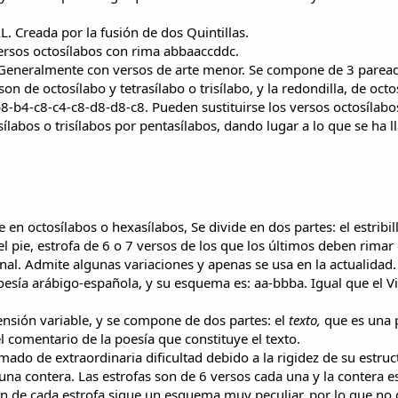
 Creada por la fusión de dos Quintillas.
rsos octosílabos con rima abbaaccddc.
 Generalmente con versos de arte menor. Se compone de 3 parea
on de octosílabo y tetrasílabo o trisílabo, y la redondilla, de octo
8-b4-c8-c4-c8-d8-d8-c8. Pueden sustituirse los versos octosílabo
asílabos o trisílabos por pentasílabos, dando lugar a lo que se ha 
en octosílabos o hexasílabos, Se divide en dos partes: el estribil
el pie, estrofa de 6 o 7 versos de los que los últimos deben rimar
final. Admite algunas variaciones y apenas se usa en la actualidad.
oesía arábigo-española, y su esquema es: aa-bbba. Igual que el Vi
nsión variable, y se compone de dos partes: el
texto,
que es una 
el comentario de la poesía que constituye el texto.
do de extraordinaria dificultad debido a la rigidez de su estruc
na contera. Las estrofas son de 6 versos cada una y la contera e
ón de cada estrofa sigue un esquema muy peculiar, por lo que no 