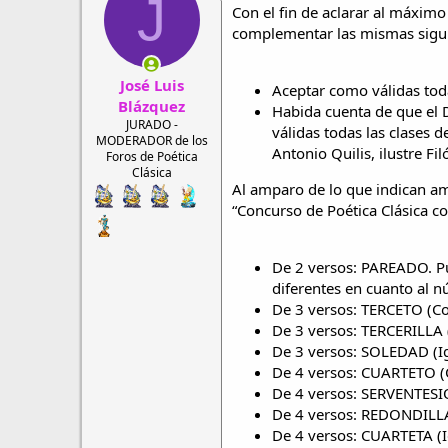
J
Con el fin de aclarar al máximo
complementar las mismas sigui
José Luis
Aceptar como válidas toda
Blázquez
Habida cuenta de que el D
JURADO -
válidas todas las clases d
MODERADOR de los
Antonio Quilis, ilustre F
Foros de Poética
Clásica
Al amparo de lo que indican amb
“Concurso de Poética Clásica co
De 2 versos: PAREADO. Pu
diferentes en cuanto al n
De 3 versos: TERCETO (Co
De 3 versos: TERCERILLA 
De 3 versos: SOLEDAD (Igu
De 4 versos: CUARTETO (C
De 4 versos: SERVENTESIO
De 4 versos: REDONDILLA 
De 4 versos: CUARTETA (I