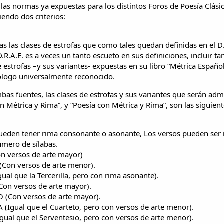
 las normas ya expuestas para los distintos Foros de Poesía Clási
endo dos criterios:
s las clases de estrofas que como tales quedan definidas en el D.
.R.A.E. es a veces un tanto escueto en sus definiciones, incluir 
e estrofas –y sus variantes- expuestas en su libro “Métrica Españo
ilólogo universalmente reconocido.
as fuentes, las clases de estrofas y sus variantes que serán adm
n Métrica y Rima”, y “Poesía con Métrica y Rima”, son las siguient
eden tener rima consonante o asonante, Los versos pueden ser 
úmero de sílabas.
n versos de arte mayor)
(Con versos de arte menor).
al que la Tercerilla, pero con rima asonante).
on versos de arte mayor).
 (Con versos de arte mayor).
(Igual que el Cuarteto, pero con versos de arte menor).
gual que el Serventesio, pero con versos de arte menor).