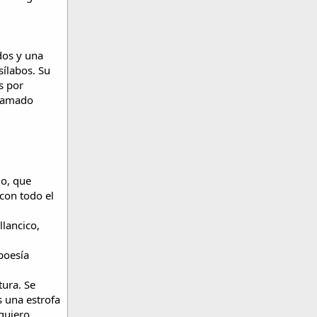
dos y una
sílabos. Su
s por
llamado
lo, que
 con todo el
llancico,
poesía
tura. Se
s una estrofa
quiero