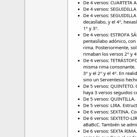
De 4 versos: CUARTETA A
De 4 versos: SEGUIDILLA S
De 4 versos: SEGUIDILLA G
decasílabo, y el 4º, hexa
1º y 3º.
De 4 versos: ESTROFA SÁFI
pentasílabo adónico, con a
rima. Posteriormente, sol
rimaban los versos 2º y 4º
De 4 versos: TETRÁSTOF
misma rima consonante. E
3º y el 2º y el 4º. En rea
sino un Serventesio hecho
De 5 versos: QUINTETO. C
haya 3 versos seguidos c
De 5 versos: QUINTILLA. C
De 5 versos: LIRA. Estruct
De 6 versos: SEXTINA. C
De 6 versos: SEXTETO-LIR
aBaBcC. También se admi
De 6 versos: SEXTA RIMA.