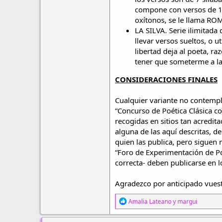
compone con versos de 1
oxítonos, se le llama 
LA SILVA. Serie ilimitada
llevar versos sueltos, o 
libertad deja al poeta, r
tener que someterme a la
CONSIDERACIONES FINALES
Cualquier variante no contempl
“Concurso de Poética Clásica c
recogidas en sitios tan acred
alguna de las aquí descritas, d
quien las publica, pero siguen
“Foro de Experimentación de Po
correcta- deben publicarse en l
Agradezco por anticipado vuest
R
Amalia Lateano
y
margui
e
a