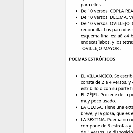
para ellos.
De 10 versos: COPLA REAL.
De 10 versos: DÉCIMA. Ve
De 10 versos: OVILLEJO.
redondilla. Los pareados s
esquema final es: a8-a4-b
endecasílabos, y los tetr
“OVILLEJO MAYOR”.
POEMAS ESTRÓFICOS
EL VILLANCICO. Se escribe 
consta de 2 a 4 versos, y 
estribillo o con su parte 
EL ZÉJEL. Procede de la p
muy poco usado.
LA GLOSA. Tiene una exte
breve, y la glosa, que es 
LA SEXTINA. Poema no rima
compone de 6 estrofas y u
de 3 versos. La disposici