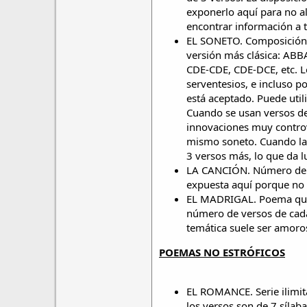
exponerlo aquí para no a
encontrar información a 
EL SONETO. Composición 
versión más clásica: AB
CDE-CDE, CDE-DCE, etc. L
serventesios, e incluso p
está aceptado. Puede util
Cuando se usan versos d
innovaciones muy controve
mismo soneto. Cuando la 
3 versos más, lo que da
LA CANCIÓN. Número de e
expuesta aquí porque no t
EL MADRIGAL. Poema que n
número de versos de cada
temática suele ser amoro
POEMAS NO ESTRÓFICOS
EL ROMANCE. Serie ilimita
los versos son de 7 síla