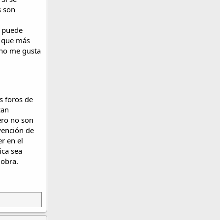
s son
s puede
n que más
 no me gusta
s foros de
can
ero no son
vención de
r en el
ica sea
 obra.