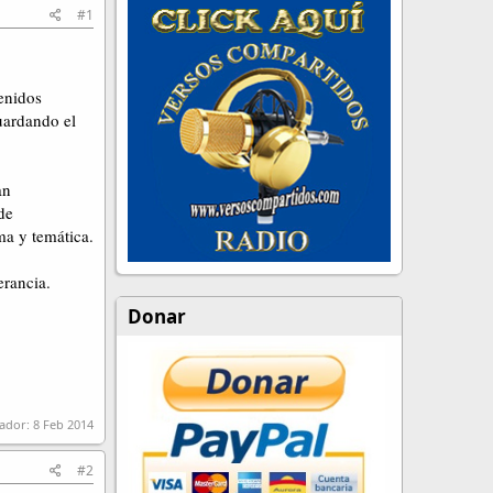
#1
enidos
uardando el
an
de
ma y temática.
erancia.
Donar
rador:
8 Feb 2014
#2