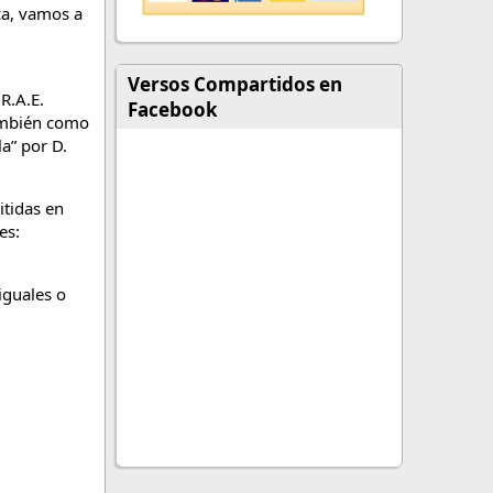
ca, vamos a
Versos Compartidos en
R.A.E.
Facebook
también como
la” por D.
itidas en
es:
iguales o