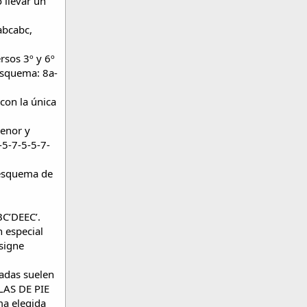
 llevar un
abcabc,
rsos 3º y 6º
esquema: 8a-
con la única
menor y
-5-7-5-5-7-
 esquema de
C’DEEC’.
 especial
signe
adas suelen
PLAS DE PIE
ma elegida