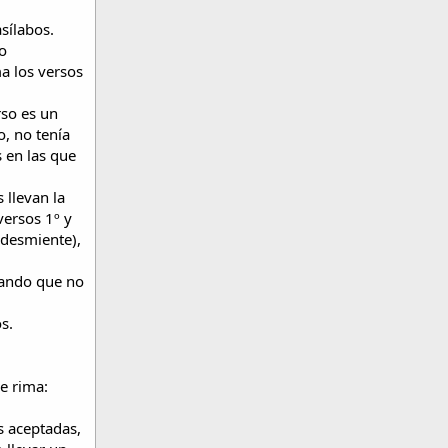
sílabos.
o
ma los versos
rso es un
o, no tenía
 en las que
llevan la
versos 1º y
o desmiente),
tando que no
s.
e rima:
s aceptadas,