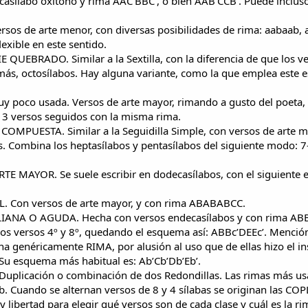
casílabo oxítono y rima AAC’BBC’, o bien AAB’CCB’. Puede incluso
rsos de arte menor, con diversas posibilidades de rima: aabaab, 
lexible en este sentido.
 QUEBRADO. Similar a la Sextilla, con la diferencia de que los ve
emás, octosílabos. Hay alguna variante, como la que emplea este 
y poco usada. Versos de arte mayor, rimando a gusto del poeta, 
 3 versos seguidos con la misma rima.
COMPUESTA. Similar a la Seguidilla Simple, con versos de arte 
. Combina los heptasílabos y pentasílabos del siguiente modo: 7
TE MAYOR. Se suele escribir en dodecasílabos, con el siguiente
L. Con versos de arte mayor, y con rima ABABABCC.
LIANA O AGUDA. Hecha con versos endecasílabos y con rima ABB
los versos 4º y 8º, quedando el esquema así: ABBc’DEEc’. Mención
a genéricamente RIMA, por alusión al uso que de ellas hizo el in
Su esquema más habitual es: Ab’Cb’Db’Eb’.
Duplicación o combinación de dos Redondillas. Las rimas más us
. Cuando se alternan versos de 8 y 4 sílabas se originan las CO
ibertad para elegir qué versos son de cada clase y cuál es la ri