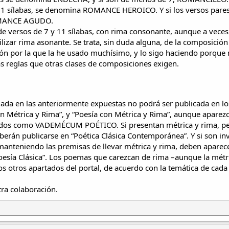
1 sílabas, se denomina ROMANCE HEROICO. Y si los versos pare
ROMANCE AGUDO.
 de versos de 7 y 11 sílabas, con rima consonante, aunque a vece
utilizar rima asonante. Se trata, sin duda alguna, de la composició
azón por la que la he usado muchísimo, y lo sigo haciendo porque
s reglas que otras clases de composiciones exigen.
ada en las anteriormente expuestas no podrá ser publicada en lo
on Métrica y Rima”, y “Poesía con Métrica y Rima”, aunque aparez
itados como VADEMÉCUM POÉTICO. Si presentan métrica y rima, p
eberán publicarse en “Poética Clásica Contemporánea”. Y si son in
 manteniendo las premisas de llevar métrica y rima, deben aparece
esía Clásica”. Los poemas que carezcan de rima –aunque la métr
os otros apartados del portal, de acuerdo con la temática de cada
ra colaboración.