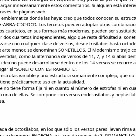
largar innecesariamente estos comentarios. Si alguien está inter
través de páginas web.
emblemática donde las haya: creo que todos conocen su estruct
BA-ABBA-CDC-DCD. Los tercetos pueden adoptar otras combinaci
os cuartetos, en sus formas más modernas, pueden ser sustituid
or dos cuartetos independientes, algo que resta dificultad al sone
izarse con cualquier clase de versos, desde trisílabos hasta octod
e arte menor, se denominan SONETILLOS. El Modernismo trajo c
rtidas, como la alternancia de versos de 11, 7, y 14 sílabas den
idea no puede desarrollarse dentro de los 14 versos se recurre 
 lugar al “SONETO CON ESTRAMBOTE”.
strofas variable y una estructura sumamente compleja, que no 
iene prácticamente uso en la actualidad.
o tiene forma fija ni en cuanto al número de estrofas ni en cua
 una de ellas. Se compone con versos endecasílabos y heptasílab
sa.
da de octosílabos, en los que sólo los versos pares llevan rima a
bas se denomina ENDECHA, y si son de menos de 7, ROMANCILLO. 