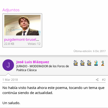
Adjuntos
puigdemont-bruselas-k8BG--620x349@abc.jpg
22.8 KB
Vistas: 12
Última edición:
6 Dic 2017
José Luis Blázquez
J
JURADO - MODERADOR de los Foros de
Poética Clásica
1 Mar 2018
#2
No había visto hasta ahora este poema, tocando un tema que
continúa siendo de actualidad.
Un saludo.