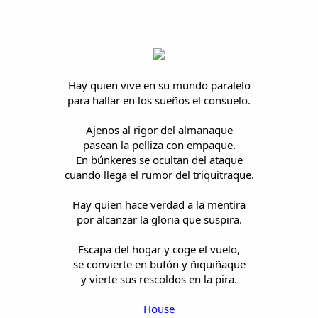
i
n
l
i
o
c
i
o
Hay quien vive en su mundo paralelo
para hallar en los sueños el consuelo.
Ajenos al rigor del almanaque
pasean la pelliza con empaque.
En búnkeres se ocultan del ataque
cuando llega el rumor del triquitraque.
Hay quien hace verdad a la mentira
por alcanzar la gloria que suspira.
Escapa del hogar y coge el vuelo,
se convierte en bufón y ñiquiñaque
y vierte sus rescoldos en la pira.
House