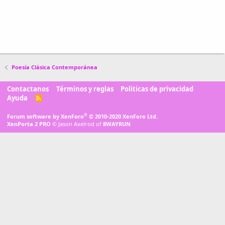
Poesía Clásica Contemporánea
Contactanos
Términos y reglas
Politicas de privacidad
Ayuda
R
S
S
®
Forum software by XenForo
© 2010-2020 XenForo Ltd.
XenPorta 2 PRO
© Jason Axelrod of
8WAYRUN