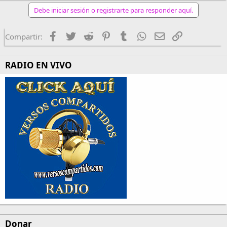
Debe iniciar sesión o registrarte para responder aquí.
Facebook
Twitter
Reddit
Pinterest
Tumblr
WhatsApp
Email
Enlace
Compartir:
RADIO EN VIVO
Donar