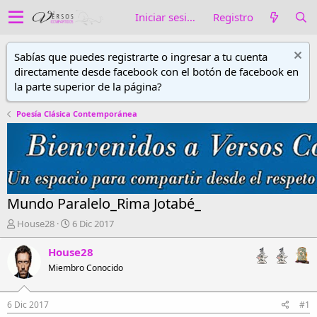
Iniciar sesión
Registro
Sabías que puedes registrarte o ingresar a tu cuenta
directamente desde facebook con el botón de facebook en
la parte superior de la página?
Poesía Clásica Contemporánea
Mundo Paralelo_Rima Jotabé_
A
F
House28
6 Dic 2017
u
e
t
c
House28
o
h
Miembro Conocido
r
a
d
d
e
e
6 Dic 2017
#1
h
i