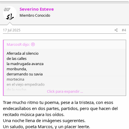
a
c
Severino Esteve
c
Miembro Conocido
i
o
n
e
17 Jul 2025
#4
s
:
MarcosR dijo:
Aferrada al silencio
de las calles
la madrugada avanza
moribunda,
derramando su savia
mortecina
en el viejo empedrado
de la noche.
Click para expandir ...
La niebla aplaca el grito
Trae mucho ritmo tu poema, pese a la tristeza, con esos
de los focos,
endecasílabos en dos partes, partidos, pero que hacen del
inundando el farol
recitado música para los oídos.
que se desborda,
Una noche llena de imágenes sugerentes.
y escurre en las paredes
su tristeza
Un saludo, poeta Marcos, y un placer leerte.