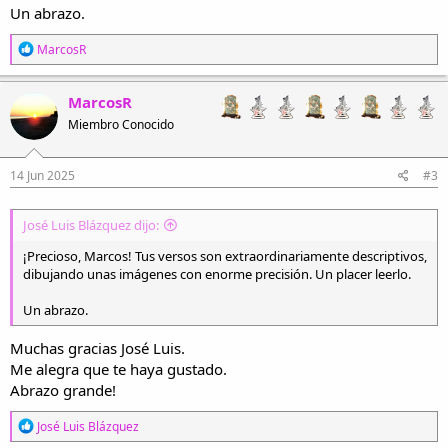
Un abrazo.
R
MarcosR
e
a
c
MarcosR
c
Miembro Conocido
i
o
n
e
14 Jun 2025
#3
s
:
José Luis Blázquez dijo:
¡Precioso, Marcos! Tus versos son extraordinariamente descriptivos,
dibujando unas imágenes con enorme precisión. Un placer leerlo.
Un abrazo.
Muchas gracias José Luis.
Me alegra que te haya gustado.
Abrazo grande!
R
José Luis Blázquez
e