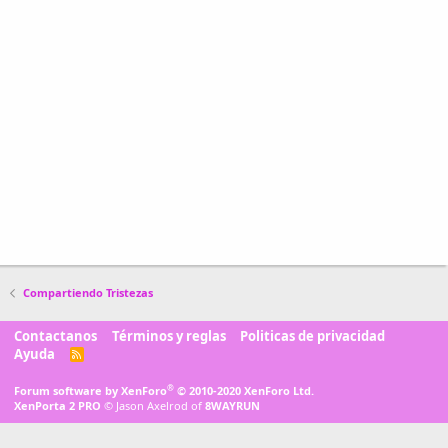
Compartiendo Tristezas
Contactanos
Términos y reglas
Politicas de privacidad
Ayuda
R
S
S
®
Forum software by XenForo
© 2010-2020 XenForo Ltd.
XenPorta 2 PRO
© Jason Axelrod of
8WAYRUN