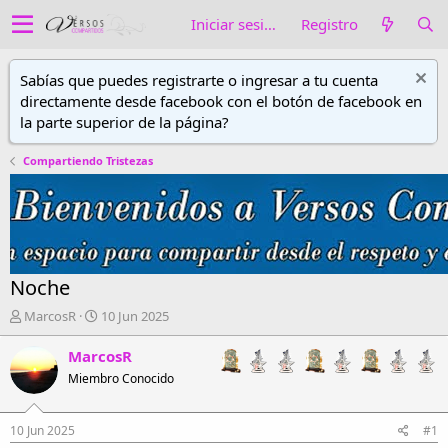
Iniciar sesión
Registro
Sabías que puedes registrarte o ingresar a tu cuenta
directamente desde facebook con el botón de facebook en
la parte superior de la página?
Compartiendo Tristezas
Noche
A
F
MarcosR
10 Jun 2025
u
e
t
c
MarcosR
o
h
Miembro Conocido
r
a
d
d
e
e
10 Jun 2025
#1
h
i