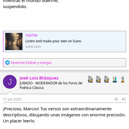
mientras el mundo duerme,
suspendido.
noche
Listen and make your own on Suno.
suno.com
R
Severino Esteve
y
margui
e
a
c
José Luis Blázquez
J
c
JURADO - MODERADOR de los Foros de
i
Poética Clásica
o
n
e
11 Jun 2025
#2
s
¡Precioso, Marcos! Tus versos son extraordinariamente
:
descriptivos, dibujando unas imágenes con enorme precisión.
Un placer leerlo.