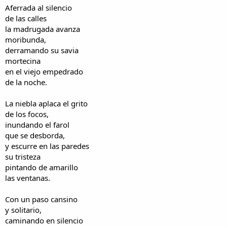
i
n
Aferrada al silencio
l
i
de las calles
o
c
la madrugada avanza
i
moribunda,
o
derramando su savia
mortecina
en el viejo empedrado
de la noche.
La niebla aplaca el grito
de los focos,
inundando el farol
que se desborda,
y escurre en las paredes
su tristeza
pintando de amarillo
las ventanas.
Con un paso cansino
y solitario,
caminando en silencio