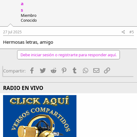
El tiempo se detiene
a
en las esquinas,
s
mientras el mundo duerme,
Miembro
suspendido.
Conocido
27 Jul 2025
#5
Hermosas letras, amigo
noche
Listen and make your own on Suno.
Debe iniciar sesión o registrarte para responder aquí.
suno.com
Facebook
Twitter
Reddit
Pinterest
Tumblr
WhatsApp
Email
Enlace
Compartir:
RADIO EN VIVO