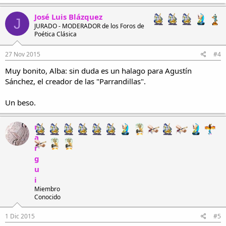
José Luis Blázquez
J
JURADO - MODERADOR de los Foros de
Poética Clásica
27 Nov 2015
#4
Muy bonito, Alba: sin duda es un halago para Agustín
Sánchez, el creador de las "Parrandillas".
Un beso.
m
a
r
g
u
i
Miembro
Conocido
1 Dic 2015
#5