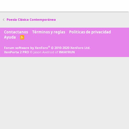
Poesía Clásica Contemporánea
Contactanos
Términos y reglas
Politicas de privacidad
Ayuda
R
S
S
®
Forum software by XenForo
© 2010-2020 XenForo Ltd.
XenPorta 2 PRO
© Jason Axelrod of
8WAYRUN