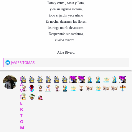
llora y canta , canta y llora,
y en su lágrima motora,
todo el jardín yace ufano
Es noche, duermen las flores,
las riega un río de amores.
Despertarán sin tardanza,
el alba avanza...
Alba Rivero.
R
JAVIER TOMAS
e
a
c
J
c
A
i
V
o
n
I
e
E
s
R
:
T
O
M