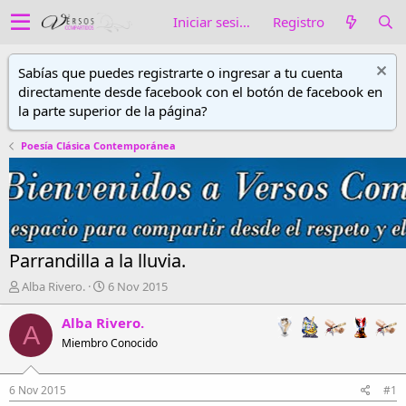
Iniciar sesión
Registro
Sabías que puedes registrarte o ingresar a tu cuenta
directamente desde facebook con el botón de facebook en
la parte superior de la página?
Poesía Clásica Contemporánea
Parrandilla a la lluvia.
A
F
Alba Rivero.
6 Nov 2015
u
e
t
c
Alba Rivero.
A
o
h
Miembro Conocido
r
a
d
d
e
e
6 Nov 2015
#1
h
i