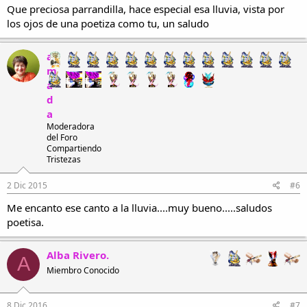
Que preciosa parrandilla, hace especial esa lluvia, vista por
los ojos de una poetiza como tu, un saludo
a
m
a
d
a
Moderadora
del Foro
Compartiendo
Tristezas
2 Dic 2015
#6
Me encanto ese canto a la lluvia....muy bueno.....saludos
poetisa.
Alba Rivero.
A
Miembro Conocido
8 Dic 2016
#7