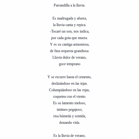
i
n
Parrandilla a la lluvia.
l
i
o
c
Es madrugada y afuera,
i
la lluvia canta y repica.
o
-Tocaré un son, nos indica,
por cada gota que muera.
Y es su cantiga armoniosa,
de fina orquesta grandiosa.
Lluvia dulce de verano,
goce temprano
Y se escurre hasta el cemento,
deslizándose en las tejas.
Columpiándose en las rejas,
coquetea con el viento.
Es su lamento meloso,
tintineo pegajoso,
risa húmeda y sentida,
donando vida.
Es la lluvia de verano,