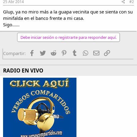
25 Abr 2014
#2
Glup, ya no miro más a la guapa vecinita que se sienta con su
minifalda en el banco frente a mi casa.
Sigo......
Debe iniciar sesión o registrarte para responder aquí.
Facebook
Twitter
Reddit
Pinterest
Tumblr
WhatsApp
Email
Enlace
Compartir:
RADIO EN VIVO