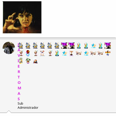
J
A
V
I
E
R
T
O
M
A
S
Sub
Administrador