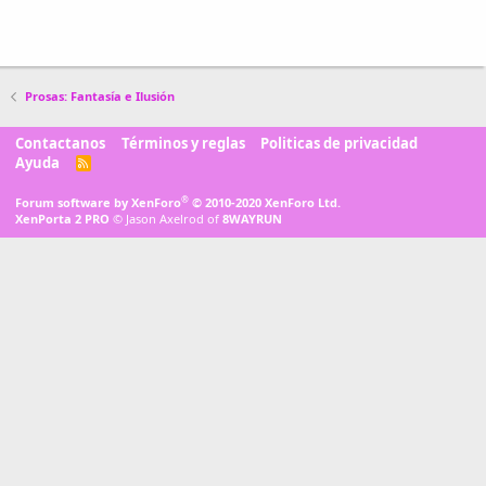
Prosas: Fantasía e Ilusión
Contactanos
Términos y reglas
Politicas de privacidad
Ayuda
R
S
S
®
Forum software by XenForo
© 2010-2020 XenForo Ltd.
XenPorta 2 PRO
© Jason Axelrod of
8WAYRUN