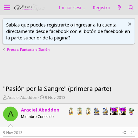
Iniciar sesión
Registro
Sabías que puedes registrarte o ingresar a tu cuenta
directamente desde facebook con el botón de facebook en
la parte superior de la página?
Prosas: Fantasía e Ilusión
"Pasión por la Sangre" (primera parte)
A
F
Araciel Abaddon
9 Nov 2013
u
e
t
c
Araciel Abaddon
A
o
h
Miembro Conocido
r
a
d
d
e
e
9 Nov 2013
#1
h
i