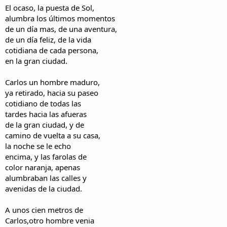
i
n
El ocaso, la puesta de Sol,
l
i
alumbra los últimos momentos
o
c
de un día mas, de una aventura,
i
de un día feliz, de la vida
o
cotidiana de cada persona,
en la gran ciudad.
Carlos un hombre maduro,
ya retirado, hacia su paseo
cotidiano de todas las
tardes hacia las afueras
de la gran ciudad, y de
camino de vuelta a su casa,
la noche se le echo
encima, y las farolas de
color naranja, apenas
alumbraban las calles y
avenidas de la ciudad.
A unos cien metros de
Carlos,otro hombre venia