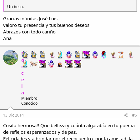
Un beso.
Gracias infinitas José Luis,
valoro tu presencia y tus buenos deseos.
Abrazos con todo cariño
Ana
M
a
r
c
e
l
a
Miembro
Conocido
13 Dic 2014
#6
Cosita hermosa!! Que belleza y cuánta algarabía en tu poema
de reflejos esperanzados y de paz.
Felicidades y a brindar por el reencuentro, por la amistad, la