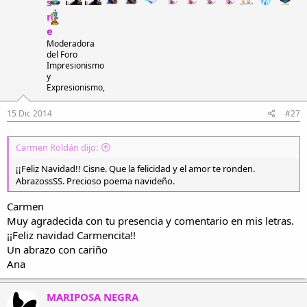
s
n
e
Moderadora
del Foro
Impresionismo
y
Expresionismo,
15 Dic 2014
#27
Carmen Roldán dijo:
¡¡Feliz Navidad!! Cisne. Que la felicidad y el amor te ronden.
AbrazossSS. Precioso poema navideño.
Carmen
Muy agradecida con tu presencia y comentario en mis letras.
¡¡Feliz navidad Carmencita!!
Un abrazo con cariño
Ana
MARIPOSA NEGRA