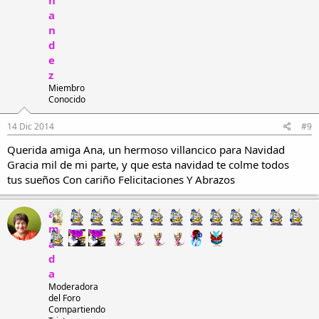
n
a
n
d
e
z
Miembro
Conocido
14 Dic 2014
#9
Querida amiga Ana, un hermoso villancico para Navidad
Gracia mil de mi parte, y que esta navidad te colme todos
tus sueños Con cariño Felicitaciones Y Abrazos
a
m
a
d
a
Moderadora
del Foro
Compartiendo