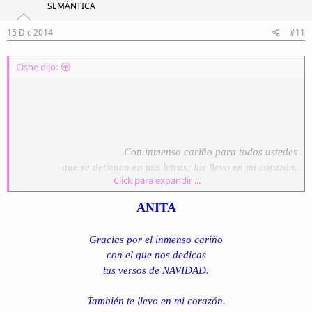
Llegó la alegría
SEMÁNTICA
¡¡Jesús ya nació!!
15 Dic 2014
#11
ya nació Jesús
este hermoso día.
Cisne dijo:
¡¡Navidad feliz!!
Que el amor fecundo
sea para el mundo,
¡¡feliz navidad!!
Ana Cevallos Carrión
Con inmenso cariño para todos ustedes
.
Loja, 12 de diciembre del 2014.
que se detienen en mis letras; los llevo en mi corazón
Click para expandir ...
ANITA
NAVIDAD
Reflejos
Gracias por el inmenso cariño
con el que nos dedicas
¡¡Navidad feliz!!
tus versos de NAVIDAD.
cantan los pastores,
tocan sus tambores
También te llevo en mi corazón.
¡¡feliz navidad!!