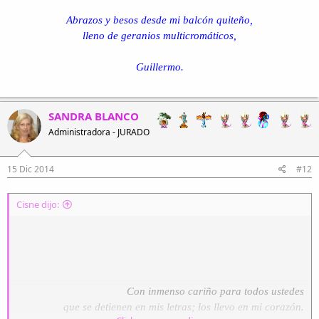
Abrazos y besos desde mi balcón quiteño,
En el cielo abierto
lleno de geranios multicromáticos,
brillan las estrellas,
las estrellas brillan
Guillermo.
¡¡celestial concierto!!
Es tibio el pesebre
SANDRA BLANCO
donde duerme el niño,
Administradora - JURADO
lleno de cariño
el pesebre es tibio.
15 Dic 2014
#12
José le acaricia,
María le besa,
Cisne dijo:
le besa María,
su amor, su primicia.
Cantan aleluyas
en la tierra entera,
adentro y afuera
Con inmenso cariño para todos ustedes
¡¡aleluyas, cantan ¡!
.
que se detienen en mis letras; los llevo en mi corazón