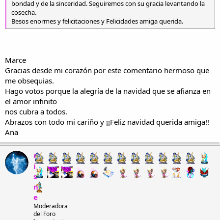
bondad y de la sinceridad. Seguiremos con su gracia levantando la
cosecha.
Cantan aleluyas
Besos enormes y felicitaciones y Felicidades amiga querida.
en la tierra entera,
adentro y afuera
¡¡aleluyas, cantan ¡!
Marce
Llegó la alegría
Gracias desde mi corazón por este comentario hermoso que
¡¡Jesús ya nació!!
me obsequias.
ya nació Jesús
Hago votos porque la alegría de la navidad que se afianza en
este hermoso día.
el amor infinito
nos cubra a todos.
¡¡Navidad feliz!!
Abrazos con todo mi cariño y ¡¡Feliz navidad querida amiga!!
Que el amor fecundo
Ana
sea para el mundo,
¡¡feliz navidad!!
C
i
Ana Cevallos Carrión
s
Loja, 12 de diciembre del 2014.
n
e
Moderadora
del Foro