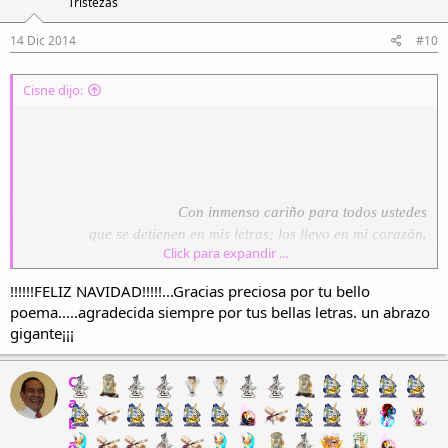
Tristezas
14 Dic 2014
#10
Cisne dijo:
Con inmenso cariño para todos ustedes
.
que se detienen en mis letras; los llevo en mi corazón
Click para expandir ...
!!!!!!FELIZ NAVIDAD!!!!!...Gracias preciosa por tu bello
NAVIDAD
poema.....agradecida siempre por tus bellas letras. un abrazo
Reflejos
gigante¡¡¡
¡¡Navidad feliz!!
C
cantan los pastores,
a
tocan sus tambores
b
¡¡feliz navidad!!
a