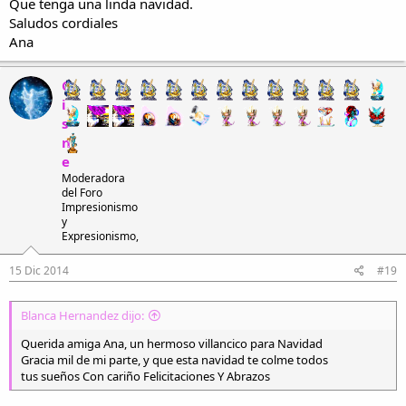
Que tenga una linda navidad.
Saludos cordiales
Ana
C
i
s
n
e
Moderadora
del Foro
Impresionismo
y
Expresionismo,
15 Dic 2014
#19
Blanca Hernandez dijo:
Querida amiga Ana, un hermoso villancico para Navidad
Gracia mil de mi parte, y que esta navidad te colme todos
tus sueños Con cariño Felicitaciones Y Abrazos