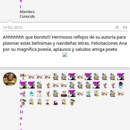
e
l
Miembro
Conocido
14 Dic 2014
#8
Ahhhhhhh que bonito!!! Hermosos reflejos de su autoría para
plasmar estas bellisimas y navideñas letras. Felicitaciones Ana
por su magnífica poesía, aplausos y saludos amiga poeta
B
l
a
n
c
a
H
e
r