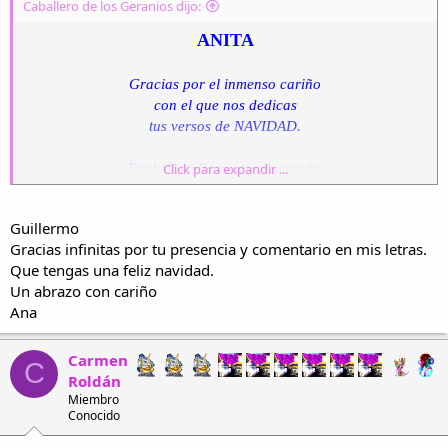
Caballero de los Geranios dijo:
ANITA
Gracias por el inmenso cariño
con el que nos dedicas
tus versos de NAVIDAD.
También te llevo en mi corazón.
Click para expandir ...
Abrazos y besos desde mi balcón quiteño,
Guillermo
lleno de geranios multicromáticos,
Gracias infinitas por tu presencia y comentario en mis letras.
Que tengas una feliz navidad.
Guillermo.
Un abrazo con cariño
Ana
Carmen
C
Roldán
Miembro
Conocido