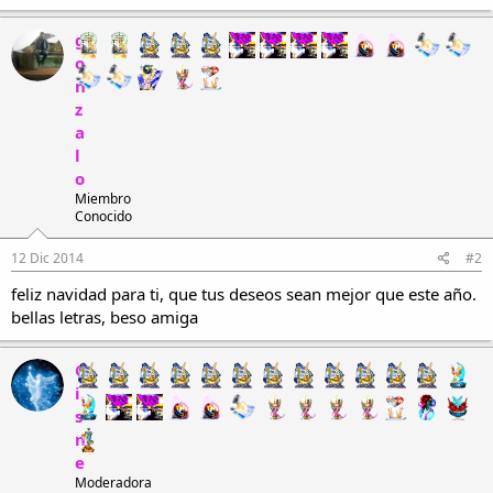
a
c
g
c
o
i
n
o
n
z
e
a
s
l
:
o
Miembro
Conocido
12 Dic 2014
#2
feliz navidad para ti, que tus deseos sean mejor que este año.
bellas letras, beso amiga
C
i
s
n
e
Moderadora