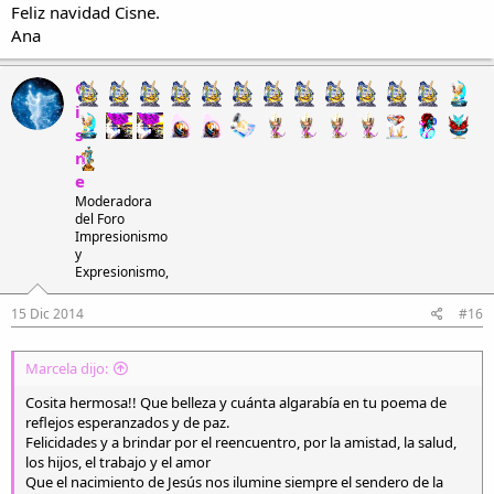
Feliz navidad Cisne.
sea para el mundo,
Ana
¡¡feliz navidad!!
¡¡Navidad feliz!!
Ana Cevallos Carrión
cantan los pastores,
C
Loja, 12 de diciembre del 2014.
tocan sus tambores
i
¡¡feliz navidad!!
s
n
En el cielo abierto
e
brillan las estrellas,
Moderadora
del Foro
las estrellas brillan
Impresionismo
¡¡celestial concierto!!
y
Expresionismo,
Es tibio el pesebre
15 Dic 2014
#16
donde duerme el niño,
lleno de cariño
el pesebre es tibio.
Marcela dijo:
Cosita hermosa!! Que belleza y cuánta algarabía en tu poema de
José le acaricia,
reflejos esperanzados y de paz.
María le besa,
Felicidades y a brindar por el reencuentro, por la amistad, la salud,
le besa María,
los hijos, el trabajo y el amor
su amor, su primicia.
Que el nacimiento de Jesús nos ilumine siempre el sendero de la