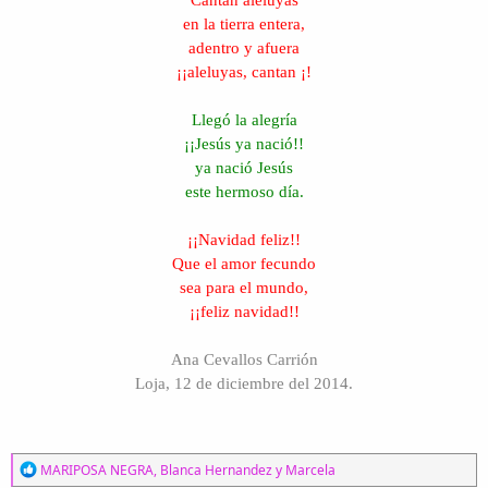
Cantan aleluyas
en la tierra entera,
adentro y afuera
¡¡aleluyas, cantan ¡!
Llegó la alegría
¡¡Jesús ya nació!!
ya nació Jesús
este hermoso día.
¡¡Navidad feliz!!
Que el amor fecundo
sea para el mundo,
¡¡feliz navidad!!
Ana Cevallos Carrión
Loja, 12 de diciembre del 2014.
R
MARIPOSA NEGRA
,
Blanca Hernandez
y
Marcela
e