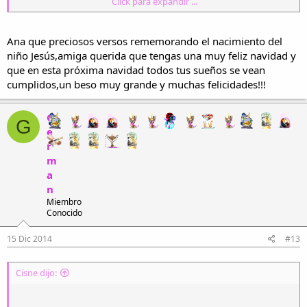
Click para expandir ...
Llegó la alegría
¡¡Jesús ya nació!!
NAVIDAD
ya nació Jesús
Ana que preciosos versos rememorando el nacimiento del
Reflejos
este hermoso día.
niño Jesús,amiga querida que tengas una muy feliz navidad y
que en esta próxima navidad todos tus sueños se vean
¡¡Navidad feliz!!
cumplidos,un beso muy grande y muchas felicidades!!!
¡¡Navidad feliz!!
Que el amor fecundo
cantan los pastores,
sea para el mundo,
tocan sus tambores
G
G
¡¡feliz navidad!!
¡¡feliz navidad!!
e
r
Ana Cevallos Carrión
En el cielo abierto
m
Loja, 12 de diciembre del 2014.
brillan las estrellas,
a
las estrellas brillan
n
¡¡celestial concierto!!
Miembro
Conocido
Es tibio el pesebre
15 Dic 2014
#13
donde duerme el niño,
lleno de cariño
Cisne dijo:
el pesebre es tibio.
José le acaricia,