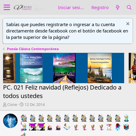
Iniciar sesión
Registro
Sabías que puedes registrarte o ingresar a tu cuenta
directamente desde facebook con el botón de facebook en
la parte superior de la página?
Poesía Clásica Contemporánea
PC. 021 Feliz navidad (Reflejos) Dedicado a
todos ustedes
A
F
Cisne
12 Dic 2014
u
e
t
c
C
o
h
i
r
a
s
d
d
n