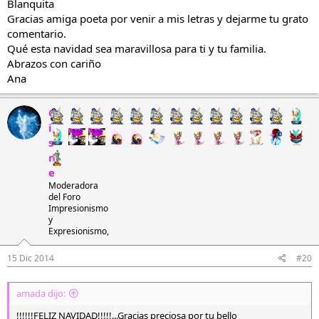
Blanquita
Gracias amiga poeta por venir a mis letras y dejarme tu grato
comentario.
Qué esta navidad sea maravillosa para ti y tu familia.
Abrazos con cariño
Ana
C
i
s
n
e
Moderadora
del Foro
Impresionismo
y
Expresionismo,
15 Dic 2014
#20
amada dijo:
!!!!!!FELIZ NAVIDAD!!!!!...Gracias preciosa por tu bello