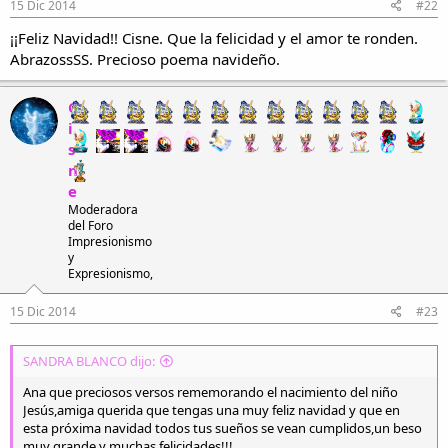
15 Dic 2014
#22
¡¡Feliz Navidad!! Cisne. Que la felicidad y el amor te ronden.
AbrazossSS. Precioso poema navideño.
C
i
s
n
e
Moderadora
del Foro
Impresionismo
y
Expresionismo,
15 Dic 2014
#23
SANDRA BLANCO dijo:
Ana que preciosos versos rememorando el nacimiento del niño
Jesús,amiga querida que tengas una muy feliz navidad y que en
esta próxima navidad todos tus sueños se vean cumplidos,un beso
muy grande y muchas felicidades!!!