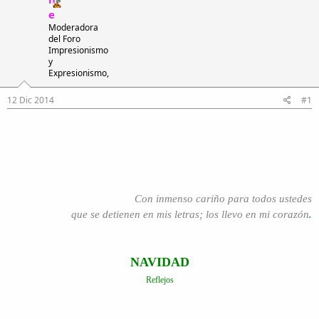
e
e
e
h
i
i
Moderadora
n
del Foro
l
i
Impresionismo
o
c
y
i
Expresionismo,
o
12 Dic 2014
#1
Con inmenso cariño para todos ustedes
.
que se detienen en mis letras; los llevo en mi corazón
NAVIDAD
Reflejos