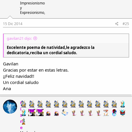
Impresionismo
y
Expresionismo,
15 Dic 2014
#25
gavilan21 dijo:
Excelente poema de natividad,le agradezco la
dedicatoria,reciba un cordial saludo.
Gavilan
Gracias por estar en estas letras.
¡¡Feliz navidad!!
Un cordial saludo
Ana
C
i
s
n
e