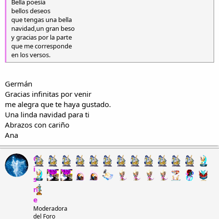
Bella poesía
bellos deseos
que tengas una bella
navidad,un gran beso
y gracias por la parte
que me corresponde
en los versos.
Germán
Gracias infinitas por venir
me alegra que te haya gustado.
Una linda navidad para ti
Abrazos con cariño
Ana
C
i
s
n
e
Moderadora
del Foro