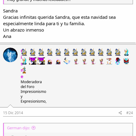
Sandra
Gracias infinitas querida Sandra, que esta navidad sea
especialmente linda para ti y tu familia.
Un abrazo inmenso
Ana
C
i
s
n
e
Moderadora
del Foro
Impresionismo
y
Expresionismo,
15 Dic 2014
#24
German dijo: