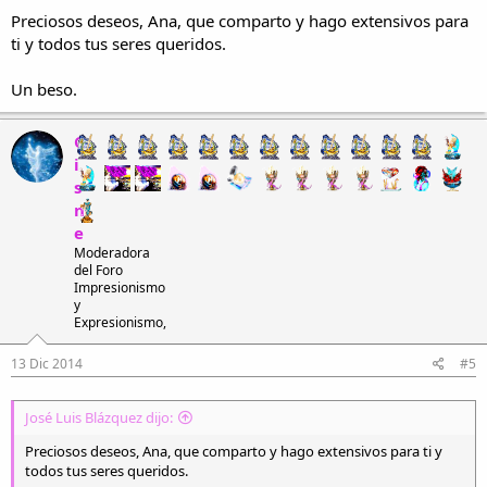
Preciosos deseos, Ana, que comparto y hago extensivos para
ti y todos tus seres queridos.
Un beso.
C
i
s
n
e
Moderadora
del Foro
Impresionismo
y
Expresionismo,
13 Dic 2014
#5
José Luis Blázquez dijo:
Preciosos deseos, Ana, que comparto y hago extensivos para ti y
todos tus seres queridos.