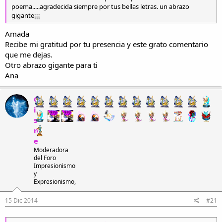
poema.....agradecida siempre por tus bellas letras. un abrazo
gigante¡¡¡
Amada
Recibe mi gratitud por tu presencia y este grato comentario
que me dejas.
Otro abrazo gigante para ti
Ana
C
i
s
n
e
Moderadora
del Foro
Impresionismo
y
Expresionismo,
15 Dic 2014
#21