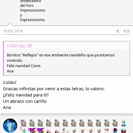
Moderadora
del Foro
Impresionismo
y
Expresionismo,
15 Dic 2014
#26
Colibrí dijo:
Bonitos "Reflejos" en ese ambiente navideño que ya estamos
viviendo.
Feliz navidad Cisne.
Ana
Colibrí
Gracias infinitas por venir a estas letras, lo valoro.
¡¡Feliz navidad para ti!!
Un abrazo con cariño
Ana
C
i