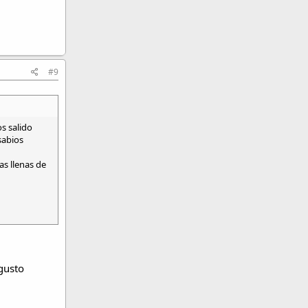
#9
s salido
sabios
as llenas de
gusto