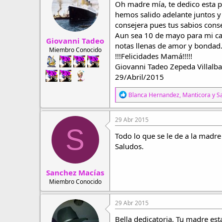
Oh madre mía, te dedico esta 
r
a
d
d
hemos salido adelante juntos y
e
e
consejera pues tus sabios conse
h
i
Aun sea 10 de mayo para mi cad
Giovanni Tadeo
i
n
notas llenas de amor y bondad
l
i
Miembro Conocido
!!!Felicidades Mamá!!!!!
o
c
Giovanni Tadeo Zepeda Villalba
i
o
29/Abril/2015
R
Blanca Hernandez
,
Manticora
y
S
e
a
c
29 Abr 2015
c
S
i
Todo lo que se le de a la madre
o
Saludos.
n
e
s
Sanchez Macías
:
Miembro Conocido
29 Abr 2015
Bella dedicatoria. Tu madre est