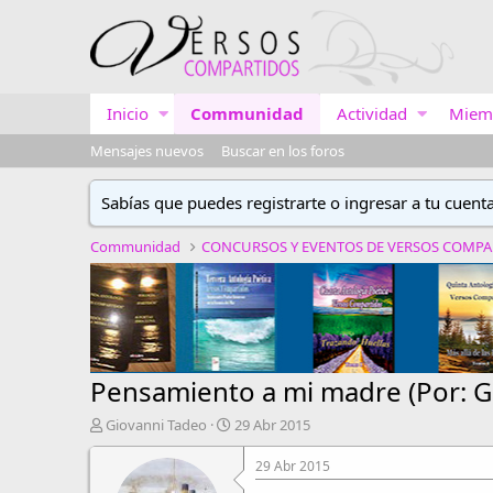
Inicio
Communidad
Actividad
Miem
Mensajes nuevos
Buscar en los foros
Sabías que puedes registrarte o ingresar a tu cuent
Communidad
Pensamiento a mi madre (Por: Gi
A
F
Giovanni Tadeo
29 Abr 2015
u
e
t
c
29 Abr 2015
o
h