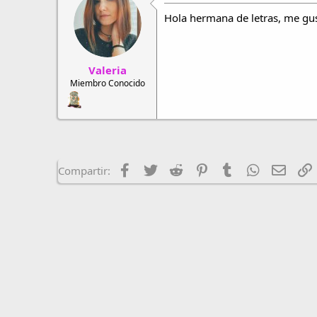
Hola hermana de letras, me gust
Valeria
Miembro Conocido
Facebook
Twitter
Reddit
Pinterest
Tumblr
WhatsApp
Email
E
Compartir: