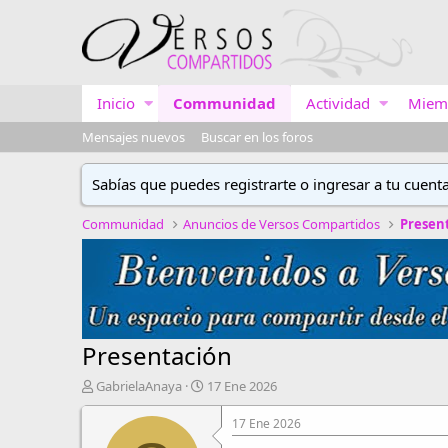
Inicio
Communidad
Actividad
Miem
Mensajes nuevos
Buscar en los foros
Sabías que puedes registrarte o ingresar a tu cuent
Communidad
Anuncios de Versos Compartidos
Presen
Presentación
A
F
GabrielaAnaya
17 Ene 2026
u
e
t
c
17 Ene 2026
o
h