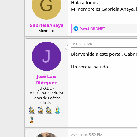
G
Hola a todos.
r
a
d
d
Mi nombre es Gabriela Anaya, h
e
e
h
i
GabrielaAnaya
i
n
R
David-OBDNET
l
i
Miembro
e
o
c
a
i
c
18 Ene 2026
o
c
J
i
Bienvenida a este portal, Gabr
o
n
Un cordial saludo.
e
s
José Luis
:
Blázquez
JURADO -
MODERADOR de los
Foros de Poética
Clásica
Ayer a las 5:52 PM