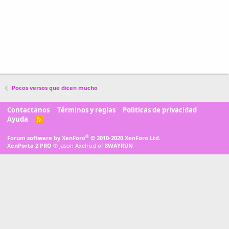
Pocos versos que dicen mucho
Contactanos
Términos y reglas
Politicas de privacidad
Ayuda
R
S
S
®
Forum software by XenForo
© 2010-2020 XenForo Ltd.
XenPorta 2 PRO
© Jason Axelrod of
8WAYRUN