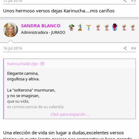
12 Jul 2016
#3
Unos hermoso versos dejas Karinucha....mis cariños
SANDRA BLANCO
Administradora - JURADO
16 Jul 2016
#4
Karinucha40 dijo:
Elegante camina,
orgullosa y altiva.
La "solterona" murmuran,
y no se imaginan,
que su vida,
es consecuencia de su valentía.
Click para expandir ...
Solterona, le dicen,
sin embargo ella..con dignidad camina.
Una elección de vida sin lugar a dudas,excelentes versos
Es toda una dama,
Karina,un gusto leerte,gracias por compartir,un beso grande.