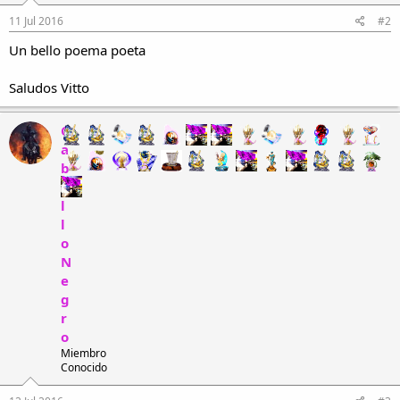
n
e
11 Jul 2016
#2
s
Un bello poema poeta
:
Saludos Vitto
C
a
b
a
l
l
o
N
e
g
r
o
Miembro
Conocido