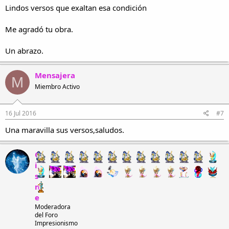
Lindos versos que exaltan esa condición
Me agradó tu obra.
Un abrazo.
Mensajera
M
Miembro Activo
16 Jul 2016
#7
Una maravilla sus versos,saludos.
C
i
s
n
e
Moderadora
del Foro
Impresionismo