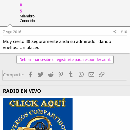
0
5
Miembro
Conocido
7 Ago 2016
#10
Muy cierto !!!! Seguramente anda su admirador dando
vueltas. Un placer.
Debe iniciar sesión o registrarte para responder aquí.
Facebook
Twitter
Reddit
Pinterest
Tumblr
WhatsApp
Email
Enlace
Compartir:
RADIO EN VIVO