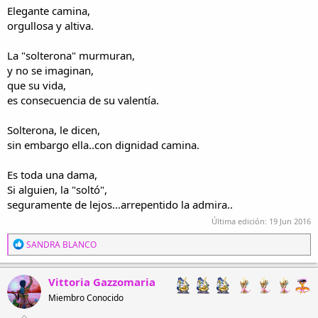
i
n
Elegante camina,
l
i
orgullosa y altiva.
o
c
i
La "solterona" murmuran,
o
y no se imaginan,
que su vida,
es consecuencia de su valentía.
Solterona, le dicen,
sin embargo ella..con dignidad camina.
Es toda una dama,
Si alguien, la "soltó",
seguramente de lejos...arrepentido la admira..
Última edición:
19 Jun 2016
R
SANDRA BLANCO
e
a
c
Vittoria Gazzomaria
c
Miembro Conocido
i
o