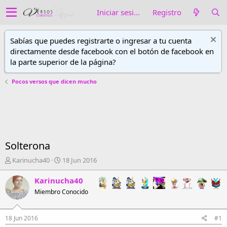
Iniciar sesión
Registro
Sabías que puedes registrarte o ingresar a tu cuenta
directamente desde facebook con el botón de facebook en
la parte superior de la página?
Pocos versos que dicen mucho
Solterona
A
F
Karinucha40
18 Jun 2016
u
e
t
c
Karinucha40
o
h
Miembro Conocido
r
a
d
d
e
e
18 Jun 2016
#1
h
i