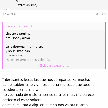
y
Expresionismo,
17 Jul 2016
#8
Karinucha40 dijo:
Elegante camina,
orgullosa y altiva.
La "solterona" murmuran,
y no se imaginan,
que su vida,
es consecuencia de su valentía.
Click para expandir ...
Solterona, le dicen,
sin embargo ella..con dignidad camina.
Interesantes letras las que nos compartes Karinucha.
Es toda una dama,
Lamentablemente vivimos en una sociedad que todo lo
Si alguien, la "soltó",
cuestiona y murmura
seguramente de lejos...arrepentido la admira..
no veo nada de malo en ser soltera, es más, me parece
perfecto el estar soltera
antes que junto a alguien que no nos valora ni ama.