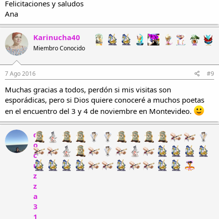
Felicitaciones y saludos
Ana
Karinucha40
Miembro Conocido
7 Ago 2016
#9
Muchas gracias a todos, perdón si mis visitas son
esporádicas, pero si Dios quiere conoceré a muchos poetas
en el encuentro del 3 y 4 de noviembre en Montevideo.
c
o
c
u
z
z
a
3
1