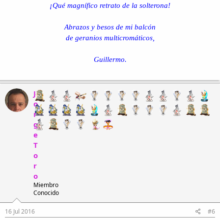
Si alguien, la "soltó",
¡Qué magnífico retrato de la solterona!
seguramente de lejos...arrepentido la admira..
Abrazos y besos de mi balcón
de geranios multicromáticos,
Guillermo.
J
o
r
g
e
T
o
r
o
Miembro
Conocido
16 Jul 2016
#6